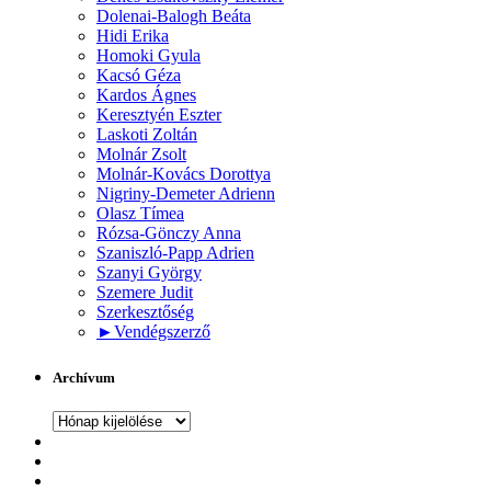
Dolenai-Balogh Beáta
Hidi Erika
Homoki Gyula
Kacsó Géza
Kardos Ágnes
Keresztyén Eszter
Laskoti Zoltán
Molnár Zsolt
Molnár-Kovács Dorottya
Nigriny-Demeter Adrienn
Olasz Tímea
Rózsa-Gönczy Anna
Szaniszló-Papp Adrien
Szanyi György
Szemere Judit
Szerkesztőség
►
Vendégszerző
Archívum
Archívum