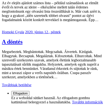
Az év elején ajánlott számos lista – például számadások az elmúlt
évről és tervek az ideire – elkészítése mellett talán érdemes
megfontolnunk egy olvasási lista összeállítását is. Már csak azért is,
hogy a gyakori „idén szeretnék többet olvasni” pontot az újévi
fogadalmaink között konkrét tervekkel is megtámogassuk. Épp…
Homoki Gyula
2020. június 12., péntek
A döntés
Megsebeztek. Megbántottak. Megcsaltak. Átvertek. Kirúgtak.
Elhagytak. Becsaptak. Megaláztak. Kifosztottak. Elhurcoltak. Mind
szenvedő szerkezetes szavak, amelyek életünk legborzalmasabb
tapasztalásait sűrítik magukba. Helyzetek, amelyek egyik napról a
másikra értek bennünket. Váratlanul érkeztek és sújtottak le ránk,
mint a tavaszi zápor a verős napsütés óráiban. Csupa passzív
szerkezet, amelyekben a történések…
Továbbiak betöltése
Ez a weboldal sütiket használ. Az elfogadom gombra
kattintással beleegyezel a használatukba.
További információk