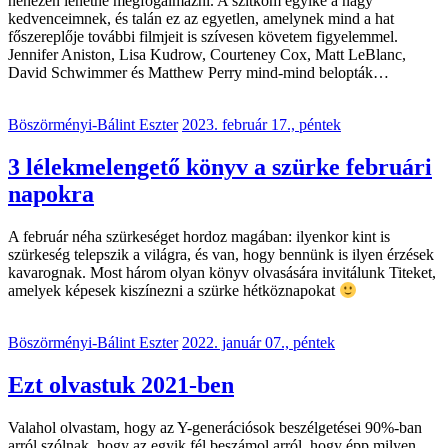
nehezen lehetne megfogalmazni. A szitkom egyike a nagy
kedvenceimnek, és talán ez az egyetlen, amelynek mind a hat
főszereplője további filmjeit is szívesen követem figyelemmel.
Jennifer Aniston, Lisa Kudrow, Courteney Cox, Matt LeBlanc,
David Schwimmer és Matthew Perry mind-mind belopták…
Böszörményi-Bálint Eszter
2023. február 17., péntek
3 lélekmelengető könyv a szürke februári
napokra
A február néha szürkeséget hordoz magában: ilyenkor kint is
szürkeség telepszik a világra, és van, hogy bennünk is ilyen érzések
kavarognak. Most három olyan könyv olvasására invitálunk Titeket,
amelyek képesek kiszínezni a szürke hétköznapokat
Böszörményi-Bálint Eszter
2022. január 07., péntek
Ezt olvastuk 2021-ben
Valahol olvastam, hogy az Y-generációsok beszélgetései 90%-ban
arról szólnak, hogy az egyik fél beszámol arról, hogy épp milyen