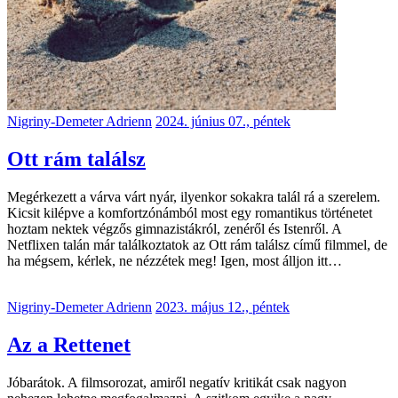
Nigriny-Demeter Adrienn
2024. június 07., péntek
Ott rám találsz
Megérkezett a várva várt nyár, ilyenkor sokakra talál rá a szerelem.
Kicsit kilépve a komfortzónámból most egy romantikus történetet
hoztam nektek végzős gimnazistákról, zenéről és Istenről. A
Netflixen talán már találkoztatok az Ott rám találsz című filmmel, de
ha mégsem, kérlek, ne nézzétek meg! Igen, most álljon itt…
Nigriny-Demeter Adrienn
2023. május 12., péntek
Az a Rettenet
Jóbarátok. A filmsorozat, amiről negatív kritikát csak nagyon