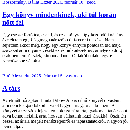
Böszörményi-Bálint Eszter
2026. február 10., kedd
Egy könyv mindenkinek, aki túl korán
nőtt fel
Egy csésze forró tea, csend, és ez a könyv – így kezdődött néhány
éve életem egyik legmeghatározóbb önismereti utazása. Nem
sejtettem akkor még, hogy egy könyv ennyire pontosan tud majd
szavakat adni olyan érzésekhez és működésekhez, amelyek addig
csak bennem léteztek, kimondatlanul. Oldalról oldalra egyre
ismerősebbé váltak a…
Biró Alexandra
2025. február 16., vasárnap
A társ
Az elmúlt hónapban Linda Dillow A társ című könyvét olvastam,
ami nem kis gondolkodni valót hagyott maga után bennem. A
könyvet a szerző kifejezetten nők számára írta, gyakorlati tanácsokat
adva benne nekünk arra, hogyan válhatunk igazi társakká. Őszintén
beszél az általa megélt nehézségekről és tapasztalatokról. Nagyon jól
bemutatja…