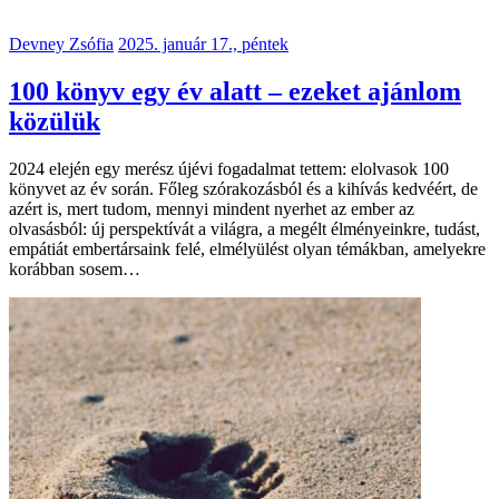
Devney Zsófia
2025. január 17., péntek
100 könyv egy év alatt – ezeket ajánlom
közülük
2024 elején egy merész újévi fogadalmat tettem: elolvasok 100
könyvet az év során. Főleg szórakozásból és a kihívás kedvéért, de
azért is, mert tudom, mennyi mindent nyerhet az ember az
olvasásból: új perspektívát a világra, a megélt élményeinkre, tudást,
empátiát embertársaink felé, elmélyülést olyan témákban, amelyekre
korábban sosem…