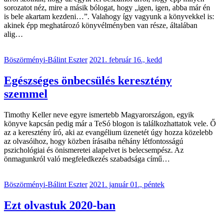
sorozatot néz, mire a másik bólogat, hogy „igen, igen, abba már én
is bele akartam kezdeni…”. Valahogy így vagyunk a könyvekkel is:
akinek épp meghatározó könyvélményben van része, általában
alig…
Böszörményi-Bálint Eszter
2021. február 16., kedd
Egészséges önbecsülés keresztény
szemmel
Timothy Keller neve egyre ismertebb Magyarországon, egyik
könyve kapcsán pedig már a TeSó blogon is találkozhattatok vele. Ő
az a keresztény író, aki az evangélium üzenetét úgy hozza közelebb
az olvasóihoz, hogy közben írásaiba néhány létfontosságú
pszichológiai és önismeretei alapelvet is belecsempész. Az
önmagunkról való megfeledkezés szabadsága című…
Böszörményi-Bálint Eszter
2021. január 01., péntek
Ezt olvastuk 2020-ban