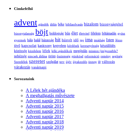
Címkefelhő
advent
bizalom
bizonyságtétel
ajándék
áldás
béke
bibliaolvasás
böjt
élet
boldogság
bűn
félelem
bizonytalanság
életvitel
feltámadás
gyász
hit
ima
Isten
húsvét
idő
gyermek
hála
halál
házasság
ige
imádság
Jézus
jövő
kapcsolat
karácsony
kegyelem
készülődés
kérdések
keresztyénség
lélek
közösség
küzdelem
lelki ajándékok
megújulás
mission (im)possible?
nehézség
öröm
nincsek áldása
őszinteség
pünkösd
reformáció
remény
segítség
szeretet
változás
szolgálat
Szentlélek
terv
újév
újrakezdés
ünnep
út
várakozás
vasárnapi
Sorozataink
A Lélek hét ajándéka
A meghallgatás művészete
Adventi naptár 2014
Adventi naptár 2015
Adventi naptár 2016
Adventi naptár 2017
Adventi naptár 2018
Adventi naptár 2019