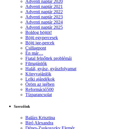
Adventi naptár 2020
Adventi naptár 2021
Adventi naptár 2022
Adventi naptár 2023
Adventi naptár 2024
Adventi naptár 2025
Boldog böjtöt!
Böjti egypercesek
Böjti ige-percek
Csillagpont
Én már…
Fiatal felnőttek problémái
Filmajánlók
Halál, gyász, gyászfolyamat
Könyvajánlók
Lelki ajándékok
Öröm az igében
Reformáció500
Tízparancsolat
Szerzőink
Balázs Krisztina
Biró Alexandra
Dénes-Zsukovszky Elemér