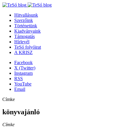
Hitvallásunk
Szerzőink
Történetünk
Kiadványaink
Támogatás
Hírlevél
TeSó folyóirat
A KRISZ
Facebook
X (Twitter)
Instagram
RSS
YouTube
Email
Címke
könyvajánló
Címke