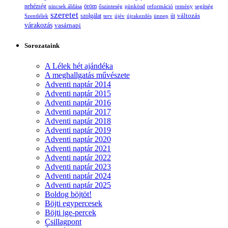
nehézség
öröm
nincsek áldása
őszinteség
pünkösd
reformáció
remény
segítség
szeretet
változás
szolgálat
Szentlélek
terv
újév
újrakezdés
ünnep
út
várakozás
vasárnapi
Sorozataink
A Lélek hét ajándéka
A meghallgatás művészete
Adventi naptár 2014
Adventi naptár 2015
Adventi naptár 2016
Adventi naptár 2017
Adventi naptár 2018
Adventi naptár 2019
Adventi naptár 2020
Adventi naptár 2021
Adventi naptár 2022
Adventi naptár 2023
Adventi naptár 2024
Adventi naptár 2025
Boldog böjtöt!
Böjti egypercesek
Böjti ige-percek
Csillagpont