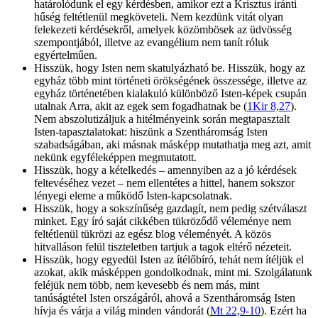
határolódunk el egy kérdésben, amikor ezt a Krisztus iránti
hűség feltétlenül megköveteli. Nem kezdünk vitát olyan
felekezeti kérdésekről, amelyek közömbösek az üdvösség
szempontjából, illetve az evangélium nem tanít róluk
egyértelműen.
Hisszük, hogy Isten nem skatulyázható be. Hisszük, hogy az
egyház több mint történeti örökségének összessége, illetve az
egyház történetében kialakuló különböző Isten-képek csupán
utalnak Arra, akit az egek sem fogadhatnak be (
1Kir 8,27
).
Nem abszolutizáljuk a hitélményeink során megtapasztalt
Isten-tapasztalatokat: hiszünk a Szentháromság Isten
szabadságában, aki másnak másképp mutathatja meg azt, amit
nekünk egyféleképpen megmutatott.
Hisszük, hogy a kételkedés – amennyiben az a jó kérdések
feltevéséhez vezet – nem ellentétes a hittel, hanem sokszor
lényegi eleme a működő Isten-kapcsolatnak.
Hisszük, hogy a sokszínűség gazdagít, nem pedig szétválaszt
minket. Egy író saját cikkében tükröződő véleménye nem
feltétlenül tükrözi az egész blog véleményét. A közös
hitvalláson felül tiszteletben tartjuk a tagok eltérő nézeteit.
Hisszük, hogy egyedül Isten az ítélőbíró, tehát nem ítéljük el
azokat, akik másképpen gondolkodnak, mint mi. Szolgálatunk
feléjük nem több, nem kevesebb és nem más, mint
tanúságtétel Isten országáról, ahová a Szentháromság Isten
hívja és várja a világ minden vándorát (
Mt 22,9-10
). Ezért ha