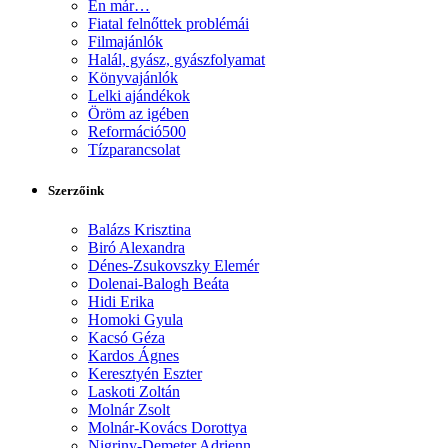
Én már…
Fiatal felnőttek problémái
Filmajánlók
Halál, gyász, gyászfolyamat
Könyvajánlók
Lelki ajándékok
Öröm az igében
Reformáció500
Tízparancsolat
Szerzőink
Balázs Krisztina
Biró Alexandra
Dénes-Zsukovszky Elemér
Dolenai-Balogh Beáta
Hidi Erika
Homoki Gyula
Kacsó Géza
Kardos Ágnes
Keresztyén Eszter
Laskoti Zoltán
Molnár Zsolt
Molnár-Kovács Dorottya
Nigriny-Demeter Adrienn