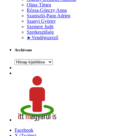
Olasz Tímea
Rózsa-Gönczy Anna
Szaniszló-Papp Adrien
Szanyi György
Szemere Judit
Szerkesztőség
►
Vendégszerző
Archívum
Archívum
Facebook
X (Twitter)