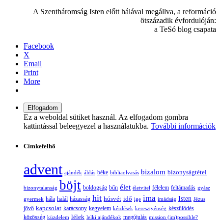
A Szentháromság Isten előtt hálával megállva, a reformáció
ötszázadik évfordulóján:
a TeSó blog csapata
Facebook
X
Email
Print
More
Ez a weboldal sütiket használ. Az elfogadom gombra
kattintással beleegyezel a használatukba.
További információk
Címkefelhő
advent
bizalom
bizonyságtétel
ajándék
áldás
béke
bibliaolvasás
böjt
élet
boldogság
bűn
félelem
bizonytalanság
életvitel
feltámadás
gyász
hit
ima
Isten
húsvét
idő
gyermek
hála
halál
házasság
ige
imádság
Jézus
jövő
kapcsolat
karácsony
kegyelem
készülődés
kérdések
keresztyénség
lélek
közösség
küzdelem
lelki ajándékok
megújulás
mission (im)possible?