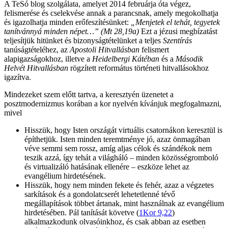
A TeSó blog szolgálata, amelyet 2014 februárja óta végez,
felismerése és cselekvése annak a parancsnak, amely megokolhatja
és igazolhatja minden erőfeszítésünket:
„
Menjetek el tehát, tegyetek
tanítvánnyá minden népet…” (Mt 28,19a)
Ezt a jézusi megbízatást
teljesítjük hitünket és bizonyságtételünket a teljes
Szentírás
tanúságtételéhez, az
Apostoli Hitvallásban
felismert
alapigazságokhoz, illetve a
Heidelbergi Kátéban
és a
Második
Helvét Hitvallásban
rögzített református történeti hitvallásokhoz
igazítva.
Mindezeket szem előtt tartva, a keresztyén üzenetet a
posztmodernizmus korában a kor nyelvén kívánjuk megfogalmazni,
mivel
Hisszük, hogy Isten országát virtuális csatornákon keresztül is
építhetjük. Isten minden teremtménye jó, azaz önmagában
véve semmi sem rossz, amíg aljas célok és szándékok nem
teszik azzá, így tehát a világháló – minden közösségromboló
és virtualizáló hatásának ellenére – eszköze lehet az
evangélium hirdetésének.
Hisszük, hogy nem minden fekete és fehér, azaz a végzetes
sarkítások és a gondolatcserét lehetetlenné tévő
megállapítások többet ártanak, mint használnak az evangélium
hirdetésében. Pál tanítását követve (
1Kor 9,22
)
alkalmazkodunk olvasóinkhoz, és csak abban az esetben