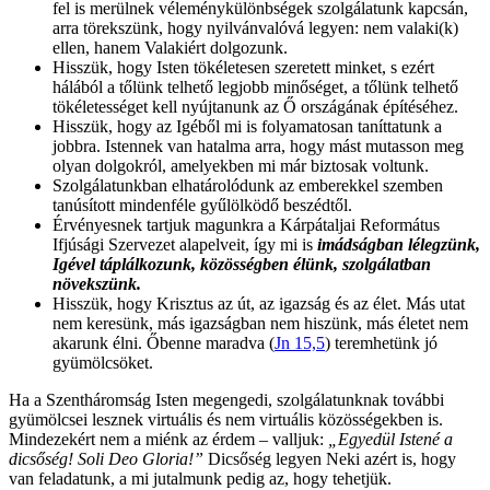
fel is merülnek véleménykülönbségek szolgálatunk kapcsán,
arra törekszünk, hogy nyilvánvalóvá legyen: nem valaki(k)
ellen, hanem Valakiért dolgozunk.
Hisszük, hogy Isten tökéletesen szeretett minket, s ezért
hálából a tőlünk telhető legjobb minőséget, a tőlünk telhető
tökéletességet kell nyújtanunk az Ő országának építéséhez.
Hisszük, hogy az Igéből mi is folyamatosan taníttatunk a
jobbra. Istennek van hatalma arra, hogy mást mutasson meg
olyan dolgokról, amelyekben mi már biztosak voltunk.
Szolgálatunkban elhatárolódunk az emberekkel szemben
tanúsított mindenféle gyűlölködő beszédtől.
Érvényesnek tartjuk magunkra a Kárpátaljai Református
Ifjúsági Szervezet alapelveit, így mi is
imádságban lélegzünk,
Igével táplálkozunk, közösségben élünk, szolgálatban
növekszünk.
Hisszük, hogy Krisztus az út, az igazság és az élet. Más utat
nem keresünk, más igazságban nem hiszünk, más életet nem
akarunk élni. Őbenne maradva (
Jn 15,5
) teremhetünk jó
gyümölcsöket.
Ha a Szentháromság Isten megengedi, szolgálatunknak további
gyümölcsei lesznek virtuális és nem virtuális közösségekben is.
Mindezekért nem a miénk az érdem – valljuk:
„Egyedül Istené a
dicsőség! Soli Deo Gloria!”
Dicsőség legyen Neki azért is, hogy
van feladatunk, a mi jutalmunk pedig az, hogy tehetjük.