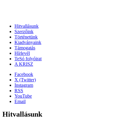
Hitvallásunk
Szerzőink
Történetünk
Kiadványaink
Támogatás
Hírlevél
TeSó folyóirat
A KRISZ
Facebook
X (Twitter)
Instagram
RSS
YouTube
Email
Hitvallásunk