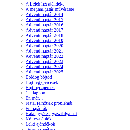
A Lélek hét ajándéka
A meghallgatás művészete
Adventi naptár 2014
Adventi naptár 2015
Adventi naptár 2016
Adventi naptár 2017
Adventi naptár 2018
Adventi naptár 2019
Adventi naptár 2020
Adventi naptár 2021
Adventi naptár 2022
Adventi naptár 2023
Adventi naptár 2024
Adventi naptár 2025
Boldog böjtöt!
Böjti egypercesek
Böjti ige-percek
Csillagpont
Én már…
Fiatal felnőttek problémái
Filmajánlók
Halál, gyász, gyászfolyamat
Könyvajánlók
Lelki ajándékok
Öröm az igében