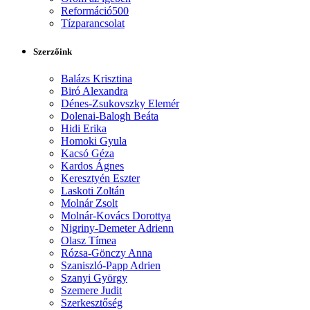
Reformáció500
Tízparancsolat
Szerzőink
Balázs Krisztina
Biró Alexandra
Dénes-Zsukovszky Elemér
Dolenai-Balogh Beáta
Hidi Erika
Homoki Gyula
Kacsó Géza
Kardos Ágnes
Keresztyén Eszter
Laskoti Zoltán
Molnár Zsolt
Molnár-Kovács Dorottya
Nigriny-Demeter Adrienn
Olasz Tímea
Rózsa-Gönczy Anna
Szaniszló-Papp Adrien
Szanyi György
Szemere Judit
Szerkesztőség