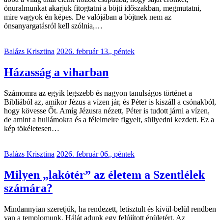
önuralmunkat akarjuk fitogtatni a böjti időszakban, megmutatni,
mire vagyok én képes. De valójában a böjtnek nem az
önsanyargatásról kell szólnia,…
Balázs Krisztina
2026. február 13., péntek
Házasság a viharban
Számomra az egyik legszebb és nagyon tanulságos történet a
Bibliából az, amikor Jézus a vízen jár, és Péter is kiszáll a csónakból,
hogy kövesse Őt. Amíg Jézusra nézett, Péter is tudott járni a vízen,
de amint a hullámokra és a félelmeire figyelt, süllyedni kezdett. Ez a
kép tökéletesen…
Balázs Krisztina
2026. február 06., péntek
Milyen „lakótér” az életem a Szentlélek
számára?
Mindannyian szeretjük, ha rendezett, letisztult és kívül-belül rendben
van a templomunk. Hálát adunk egy felújított épületért. Az