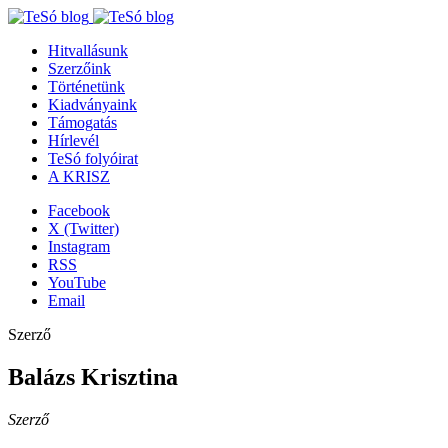
Hitvallásunk
Szerzőink
Történetünk
Kiadványaink
Támogatás
Hírlevél
TeSó folyóirat
A KRISZ
Facebook
X (Twitter)
Instagram
RSS
YouTube
Email
Szerző
Balázs Krisztina
Szerző