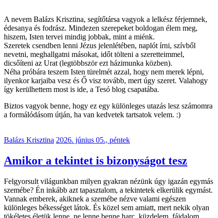
A nevem Balázs Krisztina, segítőtársa vagyok a lelkész férjemnek,
édesanya és fodrász. Mindezen szerepeket boldogan élem meg,
hiszem, Isten tervei mindig jobbak, mint a miénk.
Szeretek csendben lenni Jézus jelenlétében, naplót írni, szívből
nevetni, meghallgatni másokat, időt tölteni a szeretteimmel,
dicsőíteni az Urat (legtöbbször ezt házimunka közben).
Néha próbára teszem Isten türelmét azzal, hogy nem merek lépni,
ilyenkor karjaiba vesz és Ő visz tovább, mert úgy szeret. Valahogy
így kerülhettem most is ide, a Tesó blog csapatába.
Biztos vagyok benne, hogy ez egy különleges utazás lesz számomra
a formálódásom útján, ha van kedvetek tartsatok velem. :)
Balázs Krisztina
2026. június 05., péntek
Amikor a tekintet is bizonyságot tesz
Felgyorsult világunkban milyen gyakran nézünk úgy igazán egymás
szemébe? Én inkább azt tapasztalom, a tekintetek elkerülik egymást.
Vannak emberek, akiknek a szemébe nézve valami egészen
különleges békességet látok. És közel sem amiatt, mert nekik olyan
tökéletes életük lenne, ne lenne benne harc, küzdelem, fájdalom.