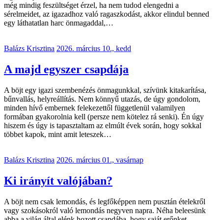
még mindig feszültséget érzel, ha nem tudod elengedni a
sérelmeidet, az igazadhoz való ragaszkodást, akkor elindul benned
egy láthatatlan harc önmagaddal,…
Balázs Krisztina
2026. március 10., kedd
A majd egyszer csapdája
A böjt egy igazi szembenézés önmagunkkal, szívünk kitakarítása,
bűnvallás, helyreállítás. Nem könnyű utazás, de úgy gondolom,
minden hívő embernek felekezettől függetlenül valamilyen
formában gyakorolnia kell (persze nem kötelez rá senki). Én úgy
hiszem és úgy is tapasztaltam az elmúlt évek során, hogy sokkal
többet kapok, mint amit leteszek…
Balázs Krisztina
2026. március 01., vasárnap
Ki irányít valójában?
A böjt nem csak lemondás, és legfőképpen nem pusztán ételekről
vagy szokásokról való lemondás negyven napra. Néha beleesünk
abba a világ által elénk hozott csapdába, hogy saját erőnket,