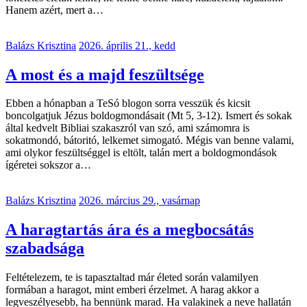
Hanem azért, mert a…
Balázs Krisztina
2026. április 21., kedd
A most és a majd feszültsége
Ebben a hónapban a TeSó blogon sorra vesszük és kicsit
boncolgatjuk Jézus boldogmondásait (Mt 5, 3-12). Ismert és sokak
által kedvelt Bibliai szakaszról van szó, ami számomra is
sokatmondó, bátoritó, lelkemet simogató. Mégis van benne valami,
ami olykor feszültséggel is eltölt, talán mert a boldogmondások
ígéretei sokszor a…
Balázs Krisztina
2026. március 29., vasárnap
A haragtartás ára és a megbocsátás
szabadsága
Feltételezem, te is tapasztaltad már életed során valamilyen
formában a haragot, mint emberi érzelmet. A harag akkor a
legveszélyesebb, ha bennünk marad. Ha valakinek a neve hallatán