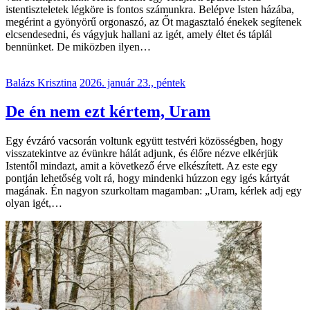
istentiszteletek légköre is fontos számunkra. Belépve Isten házába,
megérint a gyönyörű orgonaszó, az Őt magasztaló énekek segítenek
elcsendesedni, és vágyjuk hallani az igét, amely éltet és táplál
bennünket. De miközben ilyen…
Balázs Krisztina
2026. január 23., péntek
De én nem ezt kértem, Uram
Egy évzáró vacsorán voltunk együtt testvéri közösségben, hogy
visszatekintve az évünkre hálát adjunk, és élőre nézve elkérjük
Istentől mindazt, amit a következő érve elkészített. Az este egy
pontján lehetőség volt rá, hogy mindenki húzzon egy igés kártyát
magának. Én nagyon szurkoltam magamban: „Uram, kérlek adj egy
olyan igét,…