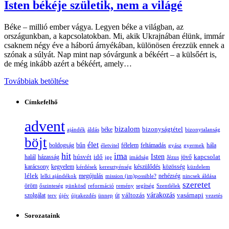
Isten békéje születik, nem a világé
Béke – millió ember vágya. Legyen béke a világban, az
országunkban, a kapcsolatokban. Mi, akik Ukrajnában élünk, immár
csaknem négy éve a háború árnyékában, különösen érezzük ennek a
szónak a súlyát. Nap mint nap sóvárgunk a békéért – a külsőért is,
de még inkább azért a békéért, amely…
Továbbiak betöltése
Címkefelhő
advent
bizalom
bizonyságtétel
ajándék
áldás
béke
bizonytalanság
böjt
élet
boldogság
bűn
félelem
életvitel
feltámadás
gyász
gyermek
hála
hit
ima
Isten
húsvét
idő
jövő
kapcsolat
halál
házasság
ige
imádság
Jézus
karácsony
kegyelem
készülődés
kérdések
keresztyénség
közösség
küzdelem
lélek
nehézség
lelki ajándékok
megújulás
mission (im)possible?
nincsek áldása
szeretet
öröm
őszinteség
pünkösd
reformáció
remény
segítség
Szentlélek
változás
várakozás
vasárnapi
szolgálat
terv
újév
újrakezdés
ünnep
út
vezetés
Sorozataink