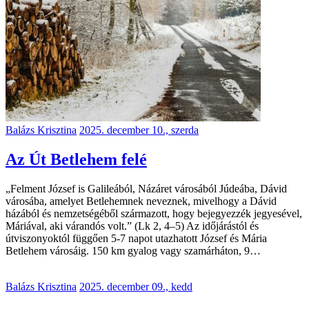
Balázs Krisztina
2025. december 10., szerda
Az Út Betlehem felé
„Felment József is Galileából, Názáret városából Júdeába, Dávid
városába, amelyet Betlehemnek neveznek, mivelhogy a Dávid
házából és nemzetségéből származott, hogy bejegyezzék jegyesével,
Máriával, aki várandós volt.” (Lk 2, 4–5) Az időjárástól és
útviszonyoktól függően 5-7 napot utazhatott József és Mária
Betlehem városáig. 150 km gyalog vagy szamárháton, 9…
Balázs Krisztina
2025. december 09., kedd