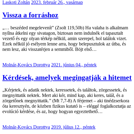
Laskoti Zoltán
2023. február 26., vasárnap
Vissza a forráshoz
„… beszéded megelevenít” (Zsolt 119,50b) Ha valaha is alkalmam
nyílna átkelni egy sivatagon, biztosan nem indulnék el tapasztalt
vezető és egy olyan térkép nélkül, amin szerepel, hol találok vizet.
Ezek nélkül jó esélyem lenne arra, hogy belepusztulok az útba, és
nem lesz, aki visszatérjen a semmiből. Böjt első…
Molnár-Kovács Dorottya
2021. június 04., péntek
Kérdések, amelyek megingatják a hitemet
„Kérjetek, és adatik nektek, keressetek, és találtok, zörgessetek, és
megnyittatik nektek. Mert aki kér, mind kap, aki keres, talál, és a
zörgetőnek megnyittatik.” (Mt 7,7-8) A férjemet – aki tinédzserkora
óta keresztyén, de közben fizikus kutató is – eléggé foglalkoztatja az
evolúció kérdése, és az, hogy hogyan egyeztethető…
Molnár-Kovács Dorottya
2019. július 12., péntek