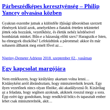
Párbeszédképes keresztyénség – Philip
Yancey olvasása közben
Gyakran eszembe jutnak a különféle ifjúsági táborokban szerzett
élmények közül azok, amelyekben a fiatalok értetlen tekintettel
jöttek oda hozzánk, vezetőkhöz, és életük nehéz kérdéseivel
bombáztak minket. Bűn-e a házasság előtti szex? Haragszik-e Isten,
ha elmegyek diszkóba? Lefeküdtünk a párommal: akkor én már
sohasem állhatok meg emelt fővel az…
Nigriny-Demeter Adrienn
2018. szeptember 02., vasárnap
Egy kapcsolat margójára
Nem emlékszem, hogy királylány akartam volna lenni…
Kislányként arról ábrándoztam, hogy miniszterelnök leszek. Egy
ilyen vezetőnek nincs olyan főnöke, aki akadályozná őt. Kizárólag
az a feladata, hogy segítsen azoknak, akiknek rosszul megy a sora.
Épp ezért úgy gondoltam, hogy rendkívül bölcs és tapasztalt ember
lehet csak miniszterelnök, akit…