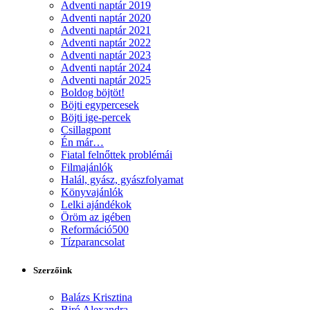
Adventi naptár 2019
Adventi naptár 2020
Adventi naptár 2021
Adventi naptár 2022
Adventi naptár 2023
Adventi naptár 2024
Adventi naptár 2025
Boldog böjtöt!
Böjti egypercesek
Böjti ige-percek
Csillagpont
Én már…
Fiatal felnőttek problémái
Filmajánlók
Halál, gyász, gyászfolyamat
Könyvajánlók
Lelki ajándékok
Öröm az igében
Reformáció500
Tízparancsolat
Szerzőink
Balázs Krisztina
Biró Alexandra