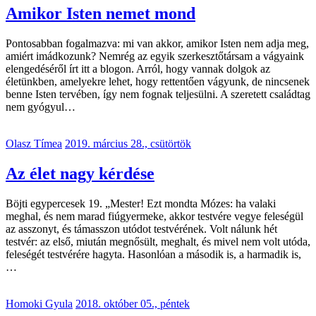
Amikor Isten nemet mond
Pontosabban fogalmazva: mi van akkor, amikor Isten nem adja meg,
amiért imádkozunk? Nemrég az egyik szerkesztőtársam a vágyaink
elengedéséről írt itt a blogon. Arról, hogy vannak dolgok az
életünkben, amelyekre lehet, hogy rettentően vágyunk, de nincsenek
benne Isten tervében, így nem fognak teljesülni. A szeretett családtag
nem gyógyul…
Olasz Tímea
2019. március 28., csütörtök
Az élet nagy kérdése
Böjti egypercesek 19. „Mester! Ezt mondta Mózes: ha valaki
meghal, és nem marad fiúgyermeke, akkor testvére vegye feleségül
az asszonyt, és támasszon utódot testvérének. Volt nálunk hét
testvér: az első, miután megnősült, meghalt, és mivel nem volt utóda,
feleségét testvérére hagyta. Hasonlóan a második is, a harmadik is,
…
Homoki Gyula
2018. október 05., péntek