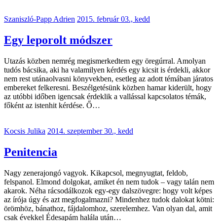
Szaniszló-Papp Adrien
2015. február 03., kedd
Egy leporolt módszer
Utazás közben nemrég megismerkedtem egy öregúrral. Amolyan
tudós bácsika, aki ha valamilyen kérdés egy kicsit is érdekli, akkor
nem rest utánaolvasni könyvekben, esetleg az adott témában járatos
embereket felkeresni. Beszélgetésünk közben hamar kiderült, hogy
az utóbbi időben igencsak érdeklik a vallással kapcsolatos témák,
főként az istenhit kérdése. Ő…
Kocsis Julika
2014. szeptember 30., kedd
Penitencia
Nagy zenerajongó vagyok. Kikapcsol, megnyugtat, feldob,
felspanol. Elmond dolgokat, amiket én nem tudok – vagy talán nem
akarok. Néha rácsodálkozok egy-egy dalszövegre: hogy volt képes
az írója úgy és azt megfogalmazni? Mindenhez tudok dalokat kötni:
örömhöz, bánathoz, fájdalomhoz, szerelemhez. Van olyan dal, amit
csak évekkel Édesapám halála után…