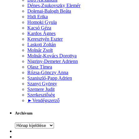
Dénes-Zsukovszky Elemér
Dolenai-Balogh Beáta
Hidi Erika
Homoki Gyula
Kacsó Géza
Kardos Ágnes
Keresztyén Eszter
Laskoti Zoltán
Molnár Zsolt
Molnár-Kovács Dorottya
Nigriny-Demeter Adrienn
Olasz Tímea
Rózsa-Gönczy Anna
Szaniszló-Papp Adrien
Szanyi György
Szemere Judit
Szerkesztőség
►
Vendégszerző
Archívum
Archívum