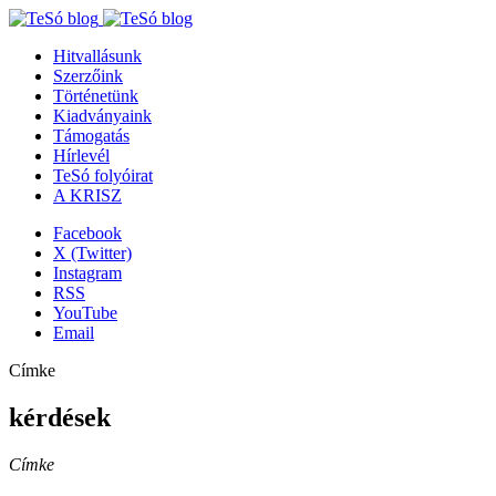
Hitvallásunk
Szerzőink
Történetünk
Kiadványaink
Támogatás
Hírlevél
TeSó folyóirat
A KRISZ
Facebook
X (Twitter)
Instagram
RSS
YouTube
Email
Címke
kérdések
Címke