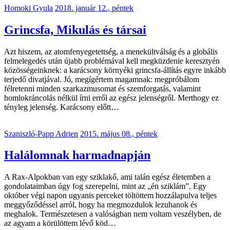
Homoki Gyula
2018. január 12., péntek
Grincsfa, Mikulás és társai
Azt hiszem, az atomfenyegetettség, a menekültválság és a globális
felmelegedés után újabb problémával kell megküzdenie keresztyén
közösségeinknek: a karácsony környéki grincsfa-állítás egyre inkább
terjedő divatjával. Jó, megígértem magamnak: megpróbálom
félretenni minden szarkazmusomat és szemforgatás, valamint
homlokráncolás nélkül írni erről az egész jelenségről. Merthogy ez
tényleg jelenség. Karácsony előtt…
Szaniszló-Papp Adrien
2015. május 08., péntek
Halálomnak harmadnapján
A Rax-Alpokban van egy sziklakő, ami talán egész életemben a
gondolataimban úgy fog szerepelni, mint az „én sziklám”. Egy
október végi napon ugyanis perceket töltöttem hozzálapulva teljes
meggyőződéssel arról, hogy ha megmozdulok lezuhanok és
meghalok. Természetesen a valóságban nem voltam veszélyben, de
az agyam a körülöttem lévő köd…