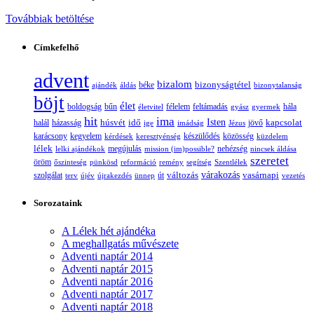
Továbbiak betöltése
Címkefelhő
advent
bizalom
bizonyságtétel
ajándék
áldás
béke
bizonytalanság
böjt
élet
boldogság
bűn
félelem
életvitel
feltámadás
gyász
gyermek
hála
hit
ima
Isten
húsvét
idő
jövő
kapcsolat
halál
házasság
ige
imádság
Jézus
karácsony
kegyelem
készülődés
kérdések
keresztyénség
közösség
küzdelem
lélek
nehézség
lelki ajándékok
megújulás
mission (im)possible?
nincsek áldása
szeretet
öröm
őszinteség
pünkösd
reformáció
remény
segítség
Szentlélek
változás
várakozás
vasárnapi
szolgálat
terv
újév
újrakezdés
ünnep
út
vezetés
Sorozataink
A Lélek hét ajándéka
A meghallgatás művészete
Adventi naptár 2014
Adventi naptár 2015
Adventi naptár 2016
Adventi naptár 2017
Adventi naptár 2018