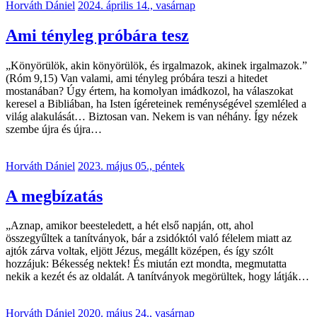
Horváth Dániel
2024. április 14., vasárnap
Ami tényleg próbára tesz
„Könyörülök, akin könyörülök, és irgalmazok, akinek irgalmazok.”
(Róm 9,15) Van valami, ami tényleg próbára teszi a hitedet
mostanában? Úgy értem, ha komolyan imádkozol, ha válaszokat
keresel a Bibliában, ha Isten ígéreteinek reménységével szemléled a
világ alakulását… Biztosan van. Nekem is van néhány. Így nézek
szembe újra és újra…
Horváth Dániel
2023. május 05., péntek
A megbízatás
„Aznap, amikor beesteledett, a hét első napján, ott, ahol
összegyűltek a tanítványok, bár a zsidóktól való félelem miatt az
ajtók zárva voltak, eljött Jézus, megállt középen, és így szólt
hozzájuk: Békesség nektek! És miután ezt mondta, megmutatta
nekik a kezét és az oldalát. A tanítványok megörültek, hogy látják…
Horváth Dániel
2020. május 24., vasárnap