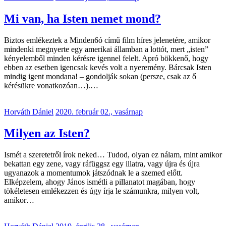
Mi van, ha Isten nemet mond?
Biztos emlékeztek a Minden6ó című film híres jelenetére, amikor
mindenki megnyerte egy amerikai államban a lottót, mert „isten”
kényelemből minden kérésre igennel felelt. Apró bökkenő, hogy
ebben az esetben igencsak kevés volt a nyeremény. Bárcsak Isten
mindig igent mondana! – gondolják sokan (persze, csak az ő
kérésükre vonatkozóan…).…
Horváth Dániel
2020. február 02., vasárnap
Milyen az Isten?
Ismét a szeretetről írok neked… Tudod, olyan ez nálam, mint amikor
bekattan egy zene, vagy ráfüggsz egy illatra, vagy újra és újra
ugyanazok a momentumok játszódnak le a szemed előtt.
Elképzelem, ahogy János ismétli a pillanatot magában, hogy
tökéletesen emlékezzen és úgy írja le számunkra, milyen volt,
amikor…