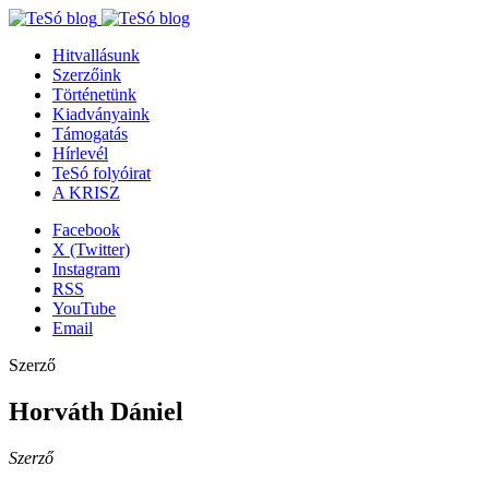
Hitvallásunk
Szerzőink
Történetünk
Kiadványaink
Támogatás
Hírlevél
TeSó folyóirat
A KRISZ
Facebook
X (Twitter)
Instagram
RSS
YouTube
Email
Szerző
Horváth Dániel
Szerző