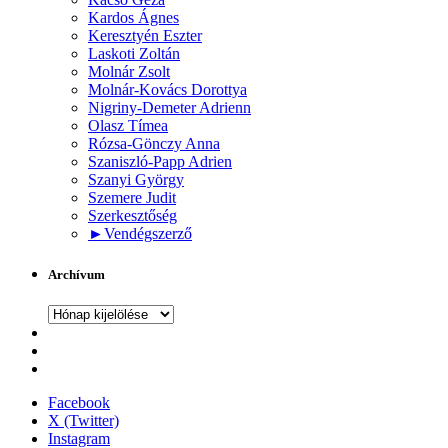
Kardos Ágnes
Keresztyén Eszter
Laskoti Zoltán
Molnár Zsolt
Molnár-Kovács Dorottya
Nigriny-Demeter Adrienn
Olasz Tímea
Rózsa-Gönczy Anna
Szaniszló-Papp Adrien
Szanyi György
Szemere Judit
Szerkesztőség
►
Vendégszerző
Archívum
Archívum
Facebook
X (Twitter)
Instagram