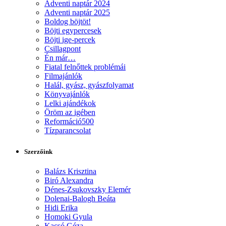
Adventi naptár 2024
Adventi naptár 2025
Boldog böjtöt!
Böjti egypercesek
Böjti ige-percek
Csillagpont
Én már…
Fiatal felnőttek problémái
Filmajánlók
Halál, gyász, gyászfolyamat
Könyvajánlók
Lelki ajándékok
Öröm az igében
Reformáció500
Tízparancsolat
Szerzőink
Balázs Krisztina
Biró Alexandra
Dénes-Zsukovszky Elemér
Dolenai-Balogh Beáta
Hidi Erika
Homoki Gyula
Kacsó Géza