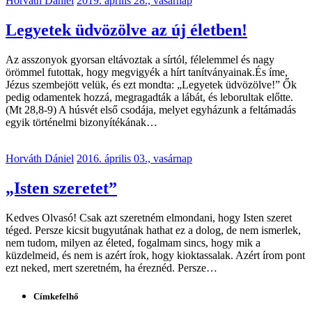
Horváth Dániel
2019. április 28., vasárnap
Legyetek üdvözölve az új életben!
Az asszonyok gyorsan eltávoztak a sírtól, félelemmel és nagy
örömmel futottak, hogy megvigyék a hírt tanítványainak.És íme,
Jézus szembejött velük, és ezt mondta: „Legyetek üdvözölve!” Ők
pedig odamentek hozzá, megragadták a lábát, és leborultak előtte.
(Mt 28,8-9) A húsvét első csodája, melyet egyházunk a feltámadás
egyik történelmi bizonyítékának…
Horváth Dániel
2016. április 03., vasárnap
„Isten szeretet”
Kedves Olvasó! Csak azt szeretném elmondani, hogy Isten szeret
téged. Persze kicsit bugyutának hathat ez a dolog, de nem ismerlek,
nem tudom, milyen az életed, fogalmam sincs, hogy mik a
küzdelmeid, és nem is azért írok, hogy kioktassalak. Azért írom pont
ezt neked, mert szeretném, ha éreznéd. Persze…
Címkefelhő