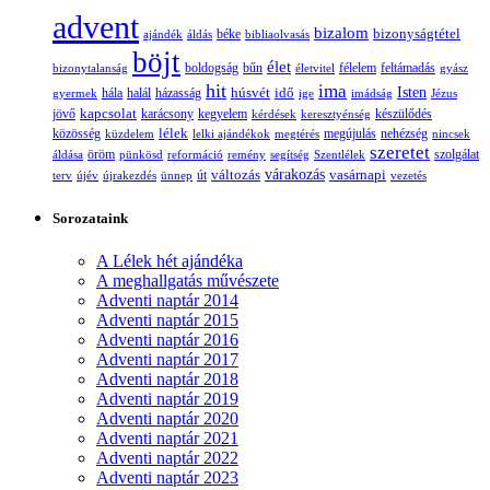
advent
bizalom
bizonyságtétel
ajándék
áldás
béke
bibliaolvasás
böjt
élet
boldogság
bűn
félelem
bizonytalanság
életvitel
feltámadás
gyász
hit
ima
Isten
húsvét
idő
gyermek
hála
halál
házasság
ige
imádság
Jézus
jövő
kapcsolat
karácsony
kegyelem
készülődés
kérdések
keresztyénség
lélek
nehézség
közösség
küzdelem
lelki ajándékok
megtérés
megújulás
nincsek
szeretet
öröm
szolgálat
áldása
pünkösd
reformáció
remény
segítség
Szentlélek
változás
várakozás
vasárnapi
terv
újév
újrakezdés
ünnep
út
vezetés
Sorozataink
A Lélek hét ajándéka
A meghallgatás művészete
Adventi naptár 2014
Adventi naptár 2015
Adventi naptár 2016
Adventi naptár 2017
Adventi naptár 2018
Adventi naptár 2019
Adventi naptár 2020
Adventi naptár 2021
Adventi naptár 2022
Adventi naptár 2023