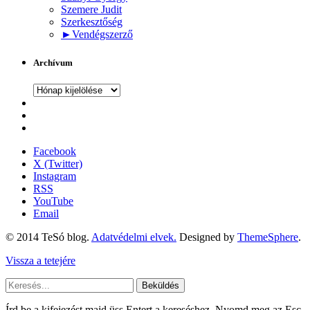
Szemere Judit
Szerkesztőség
►
Vendégszerző
Archívum
Archívum
Facebook
X (Twitter)
Instagram
RSS
YouTube
Email
© 2014 TeSó blog.
Adatvédelmi elvek.
Designed by
ThemeSphere
.
Vissza a tetejére
Beküldés
Írd be a kifejezést majd üss Entert a kereséshez. Nyomd meg az Esc-