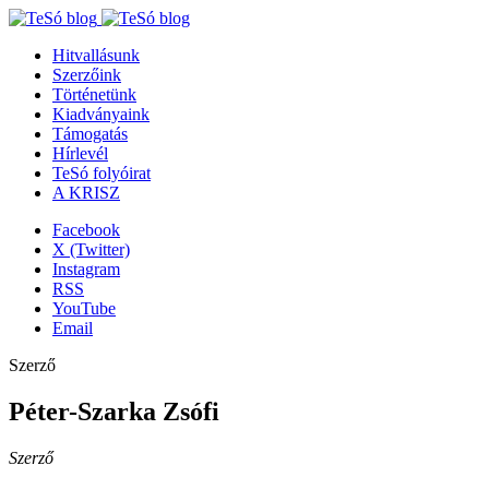
Hitvallásunk
Szerzőink
Történetünk
Kiadványaink
Támogatás
Hírlevél
TeSó folyóirat
A KRISZ
Facebook
X (Twitter)
Instagram
RSS
YouTube
Email
Szerző
Péter-Szarka Zsófi
Szerző