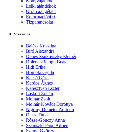
Könyvajánlók
Lelki ajándékok
Öröm az igében
Reformáció500
Tízparancsolat
Szerzőink
Balázs Krisztina
Biró Alexandra
Dénes-Zsukovszky Elemér
Dolenai-Balogh Beáta
Hidi Erika
Homoki Gyula
Kacsó Géza
Kardos Ágnes
Keresztyén Eszter
Laskoti Zoltán
Molnár Zsolt
Molnár-Kovács Dorottya
Nigriny-Demeter Adrienn
Olasz Tímea
Rózsa-Gönczy Anna
Szaniszló-Papp Adrien
Szanyi György