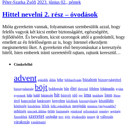
Péter-Szarka Zsófi
2023. június 02., péntek
Hittel nevelni 2. rész – óvodások
Mióta gyerekeim vannak, folyamatosan szembesülök azzal, hogy
felelős vagyok két kicsi ember biztonságáért, egészségéért,
fejlődéséért. És bevallom, kicsit szorongok attól a gondolattól, hogy
emellett az én felelősségem az is, hogy Istennel elkezdjem
megismertetni őket. A gyerekeim első benyomásukat a keresztyén
hitről, Isten emberek iránti szeretetéről rajtam, rajtunk keresztül…
Címkefelhő
advent
bizalom
bizonyságtétel
ajándék
áldás
béke
bibliaolvasás
böjt
élet
boldogság
bűn
félelem
bizonytalanság
életvitel
feltámadás
gyász
hit
ima
Isten
húsvét
idő
gyermek
hála
halál
házasság
ige
imádság
Jézus
jövő
kapcsolat
karácsony
kegyelem
készülődés
kérdések
keresztyénség
lélek
közösség
küzdelem
lelki ajándékok
megújulás
mission (im)possible?
nehézség
öröm
nincsek áldása
őszinteség
pünkösd
reformáció
remény
segítség
szeretet
változás
szolgálat
Szentlélek
terv
újév
újrakezdés
ünnep
út
várakozás
vasárnapi