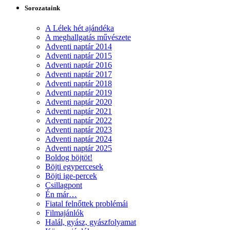
Sorozataink
A Lélek hét ajándéka
A meghallgatás művészete
Adventi naptár 2014
Adventi naptár 2015
Adventi naptár 2016
Adventi naptár 2017
Adventi naptár 2018
Adventi naptár 2019
Adventi naptár 2020
Adventi naptár 2021
Adventi naptár 2022
Adventi naptár 2023
Adventi naptár 2024
Adventi naptár 2025
Boldog böjtöt!
Böjti egypercesek
Böjti ige-percek
Csillagpont
Én már…
Fiatal felnőttek problémái
Filmajánlók
Halál, gyász, gyászfolyamat