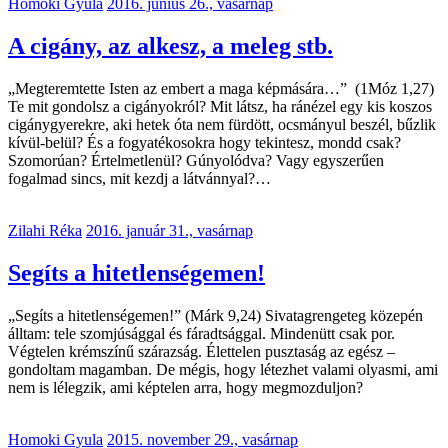
Homoki Gyula
2016. június 26., vasárnap
A cigány, az alkesz, a meleg stb.
„Megteremtette Isten az embert a maga képmására…” (1Móz 1,27)
Te mit gondolsz a cigányokról? Mit látsz, ha ránézel egy kis koszos
cigánygyerekre, aki hetek óta nem fürdött, ocsmányul beszél, bűzlik
kívül-belül? És a fogyatékosokra hogy tekintesz, mondd csak?
Szomorúan? Értelmetlenül? Gúnyolódva? Vagy egyszerűen
fogalmad sincs, mit kezdj a látvánnyal?…
Zilahi Réka
2016. január 31., vasárnap
Segíts a hitetlenségemen!
„Segíts a hitetlenségemen!” (Márk 9,24) Sivatagrengeteg közepén
álltam: tele szomjúsággal és fáradtsággal. Mindenütt csak por.
Végtelen krémszínű szárazság. Élettelen pusztaság az egész –
gondoltam magamban. De mégis, hogy létezhet valami olyasmi, ami
nem is lélegzik, ami képtelen arra, hogy megmozduljon?
Homoki Gyula
2015. november 29., vasárnap