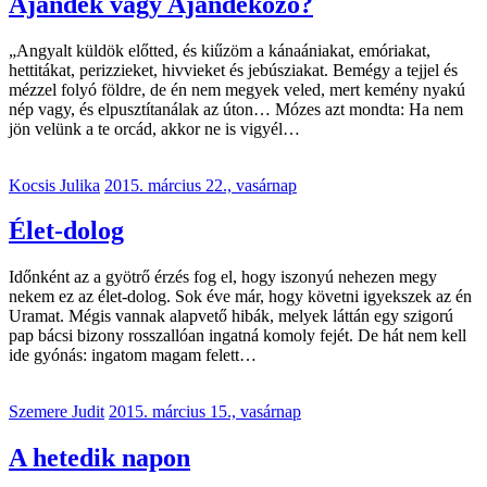
Ajándék vagy Ajándékozó?
„Angyalt küldök előtted, és kiűzöm a kánaániakat, emóriakat,
hettitákat, perizzieket, hivvieket és jebúsziakat. Bemégy a tejjel és
mézzel folyó földre, de én nem megyek veled, mert kemény nyakú
nép vagy, és elpusztítanálak az úton… Mózes azt mondta: Ha nem
jön velünk a te orcád, akkor ne is vigyél…
Kocsis Julika
2015. március 22., vasárnap
Élet-dolog
Időnként az a gyötrő érzés fog el, hogy iszonyú nehezen megy
nekem ez az élet-dolog. Sok éve már, hogy követni igyekszek az én
Uramat. Mégis vannak alapvető hibák, melyek láttán egy szigorú
pap bácsi bizony rosszallóan ingatná komoly fejét. De hát nem kell
ide gyónás: ingatom magam felett…
Szemere Judit
2015. március 15., vasárnap
A hetedik napon