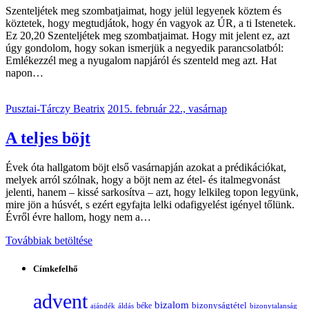
Szenteljétek meg szombatjaimat, hogy jelül legyenek köztem és
köztetek, hogy megtudjátok, hogy én vagyok az ÚR, a ti Istenetek.
Ez 20,20 Szenteljétek meg szombatjaimat. Hogy mit jelent ez, azt
úgy gondolom, hogy sokan ismerjük a negyedik parancsolatból:
Emlékezzél meg a nyugalom napjáról és szenteld meg azt. Hat
napon…
Pusztai-Tárczy Beatrix
2015. február 22., vasárnap
A teljes böjt
Évek óta hallgatom böjt első vasárnapján azokat a prédikációkat,
melyek arról szólnak, hogy a böjt nem az étel- és italmegvonást
jelenti, hanem – kissé sarkosítva – azt, hogy lelkileg topon legyünk,
mire jön a húsvét, s ezért egyfajta lelki odafigyelést igényel tőlünk.
Évről évre hallom, hogy nem a…
Továbbiak betöltése
Címkefelhő
advent
bizalom
bizonyságtétel
ajándék
áldás
béke
bizonytalanság