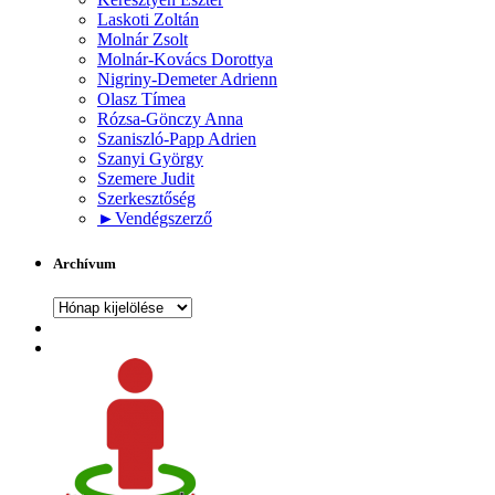
Laskoti Zoltán
Molnár Zsolt
Molnár-Kovács Dorottya
Nigriny-Demeter Adrienn
Olasz Tímea
Rózsa-Gönczy Anna
Szaniszló-Papp Adrien
Szanyi György
Szemere Judit
Szerkesztőség
►
Vendégszerző
Archívum
Archívum