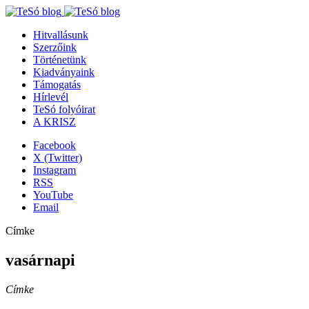
Hitvallásunk
Szerzőink
Történetünk
Kiadványaink
Támogatás
Hírlevél
TeSó folyóirat
A KRISZ
Facebook
X (Twitter)
Instagram
RSS
YouTube
Email
Címke
vasárnapi
Címke