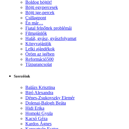
Boldog böjtöt!
Böjti egypercesek
Böjti ige-percek
Csillagpont
Én már…
Fiatal felnőttek problémái
Filmajánlók
Halál, gyász, gyászfolyamat
Könyvajánlók
Lelki ajándékok
Öröm az igében
Reformáció500
Tízparancsolat
Szerzőink
Balázs Krisztina
Biró Alexandra
Dénes-Zsukovszky Elemér
Dolenai-Balogh Beáta
Hidi Erika
Homoki Gyula
Kacsó Géza
Kardos Ágnes
Keresztyén Eszter