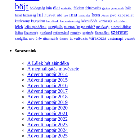
böjt
élet
boldogság
bűn
félelem
életvitel
feltámadás
gyász
gyermek
hála
hit
ima
Isten
húsvét
idő
jövő
kapcsolat
halál
házasság
ige
imádság
Jézus
karácsony
kegyelem
készülődés
kérdések
keresztyénség
közösség
küzdelem
lélek
nehézség
lelki ajándékok
megújulás
mission (im)possible?
nincsek áldása
szeretet
öröm
őszinteség
pünkösd
reformáció
remény
segítség
Szentlélek
változás
várakozás
vasárnapi
szolgálat
terv
újév
újrakezdés
ünnep
út
vezetés
Sorozataink
A Lélek hét ajándéka
A meghallgatás művészete
Adventi naptár 2014
Adventi naptár 2015
Adventi naptár 2016
Adventi naptár 2017
Adventi naptár 2018
Adventi naptár 2019
Adventi naptár 2020
Adventi naptár 2021
Adventi naptár 2022
Adventi naptár 2023
Adventi naptár 2024
Adventi naptár 2025