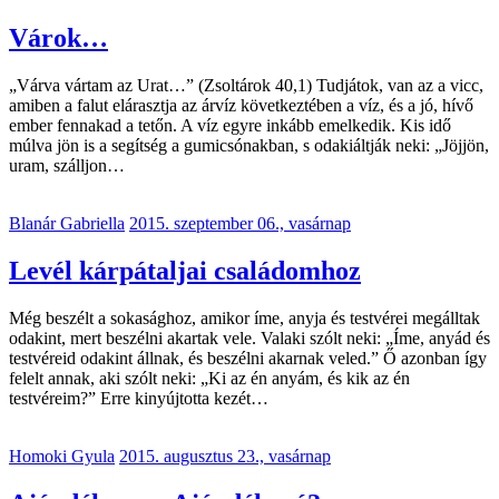
Várok…
„Várva vártam az Urat…” (Zsoltárok 40,1) Tudjátok, van az a vicc,
amiben a falut elárasztja az árvíz következtében a víz, és a jó, hívő
ember fennakad a tetőn. A víz egyre inkább emelkedik. Kis idő
múlva jön is a segítség a gumicsónakban, s odakiáltják neki: „Jöjjön,
uram, szálljon…
Blanár Gabriella
2015. szeptember 06., vasárnap
Levél kárpátaljai családomhoz
Még beszélt a sokasághoz, amikor íme, anyja és testvérei megálltak
odakint, mert beszélni akartak vele. Valaki szólt neki: „Íme, anyád és
testvéreid odakint állnak, és beszélni akarnak veled.” Ő azonban így
felelt annak, aki szólt neki: „Ki az én anyám, és kik az én
testvéreim?” Erre kinyújtotta kezét…
Homoki Gyula
2015. augusztus 23., vasárnap