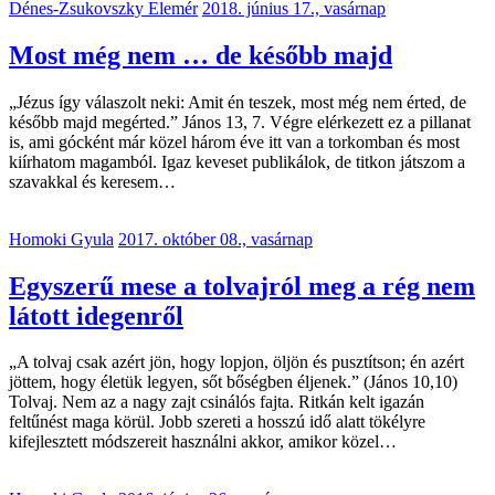
Dénes-Zsukovszky Elemér
2018. június 17., vasárnap
Most még nem … de később majd
„Jézus így válaszolt neki: Amit én teszek, most még nem érted, de
később majd megérted.” János 13, 7. Végre elérkezett ez a pillanat
is, ami gócként már közel három éve itt van a torkomban és most
kiírhatom magamból. Igaz keveset publikálok, de titkon játszom a
szavakkal és keresem…
Homoki Gyula
2017. október 08., vasárnap
Egyszerű mese a tolvajról meg a rég nem
látott idegenről
„A tolvaj csak azért jön, hogy lopjon, öljön és pusztítson; én azért
jöttem, hogy életük legyen, sőt bőségben éljenek.” (János 10,10)
Tolvaj. Nem az a nagy zajt csinálós fajta. Ritkán kelt igazán
feltűnést maga körül. Jobb szereti a hosszú idő alatt tökélyre
kifejlesztett módszereit használni akkor, amikor közel…