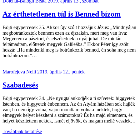
Dolenai-Balogh Beáta
2019. április 13., szombat
Az érthetetlenen túl is Benned bízom
Böjti egypercesek 35. Akkor így szólt hozzájuk Jézus: „Mindnyájan
megbotránkoztok bennem ezen az éjszakán, mert meg van írva:
Megverem a pásztort, és elszélednek a nyáj juhai. De miután
feltámadtam, előttetek megyek Galileába.” Ekkor Péter így szólt
hozzá: „Ha mindenki meg is botránkozik benned, én soha meg nem
botránkozom.”…
Marofejeva Nelli
2019. április 12., péntek
Szabadesés
Böjti egypercesek 34. „Ne nyugtalankodjék a ti szívetek: higgyetek
Istenben, és higgyetek énbennem. Az én Atyám házában sok hajlék
van; ha nem így volna, vajon mondtam volna-e nektek, hogy
elmegyek helyet készíteni a számotokra? És ha majd elmentem, és
helyet készítettem nektek, ismét eljövök, és magam mellé veszlek…
Továbbiak betöltése