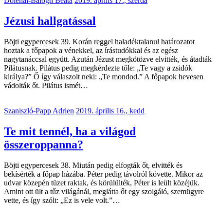
Dolenai-Balogh Beáta
2019. április 17., szerda
Jézusi hallgatással
Böjti egypercesek 39. Korán reggel haladéktalanul határozatot
hoztak a főpapok a vénekkel, az írástudókkal és az egész
nagytanáccsal együtt. Azután Jézust megkötözve elvitték, és átadták
Pilátusnak. Pilátus pedig megkérdezte tőle: „Te vagy a zsidók
királya?” Ő így válaszolt neki: „Te mondod.” A főpapok hevesen
vádolták őt. Pilátus ismét…
Szaniszló-Papp Adrien
2019. április 16., kedd
Te mit tennél, ha a világod
összeroppanna?
Böjti egypercesek 38. Miután pedig elfogták őt, elvitték és
bekísérték a főpap házába. Péter pedig távolról követte. Mikor az
udvar közepén tüzet raktak, és körülülték, Péter is leült közéjük.
Amint ott ült a tűz világánál, meglátta őt egy szolgáló, szemügyre
vette, és így szólt: „Ez is vele volt.”…