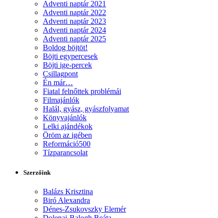
Adventi naptár 2021
Adventi naptár 2022
Adventi naptár 2023
Adventi naptár 2024
Adventi naptár 2025
Boldog böjtöt!
Böjti egypercesek
Böjti ige-percek
Csillagpont
Én már…
Fiatal felnőttek problémái
Filmajánlók
Halál, gyász, gyászfolyamat
Könyvajánlók
Lelki ajándékok
Öröm az igében
Reformáció500
Tízparancsolat
Szerzőink
Balázs Krisztina
Biró Alexandra
Dénes-Zsukovszky Elemér
Dolenai-Balogh Beáta