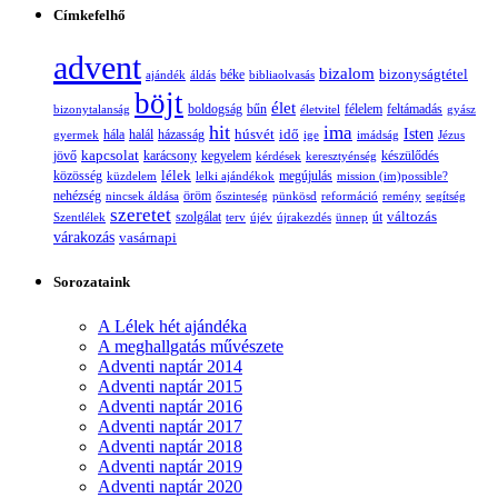
Címkefelhő
advent
bizalom
bizonyságtétel
ajándék
áldás
béke
bibliaolvasás
böjt
élet
boldogság
bűn
félelem
bizonytalanság
életvitel
feltámadás
gyász
hit
ima
Isten
húsvét
idő
gyermek
hála
halál
házasság
ige
imádság
Jézus
jövő
kapcsolat
karácsony
kegyelem
készülődés
kérdések
keresztyénség
lélek
közösség
küzdelem
lelki ajándékok
megújulás
mission (im)possible?
nehézség
öröm
nincsek áldása
őszinteség
pünkösd
reformáció
remény
segítség
szeretet
változás
szolgálat
Szentlélek
terv
újév
újrakezdés
ünnep
út
várakozás
vasárnapi
Sorozataink
A Lélek hét ajándéka
A meghallgatás művészete
Adventi naptár 2014
Adventi naptár 2015
Adventi naptár 2016
Adventi naptár 2017
Adventi naptár 2018
Adventi naptár 2019
Adventi naptár 2020