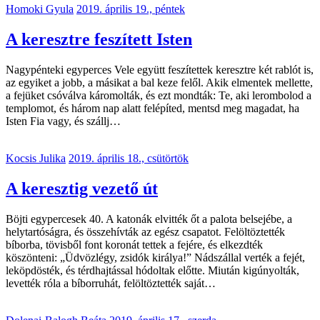
Homoki Gyula
2019. április 19., péntek
A keresztre feszített Isten
Nagypénteki egyperces Vele együtt feszítettek keresztre két rablót is,
az egyiket a jobb, a másikat a bal keze felől. Akik elmentek mellette,
a fejüket csóválva káromolták, és ezt mondták: Te, aki lerombolod a
templomot, és három nap alatt felépíted, mentsd meg magadat, ha
Isten Fia vagy, és szállj…
Kocsis Julika
2019. április 18., csütörtök
A keresztig vezető út
Böjti egypercesek 40. A katonák elvitték őt a palota belsejébe, a
helytartóságra, és összehívták az egész csapatot. Felöltöztették
bíborba, tövisből font koronát tettek a fejére, és elkezdték
köszönteni: „Üdvözlégy, zsidók királya!” Nádszállal verték a fejét,
leköpdösték, és térdhajtással hódoltak előtte. Miután kigúnyolták,
levették róla a bíborruhát, felöltöztették saját…