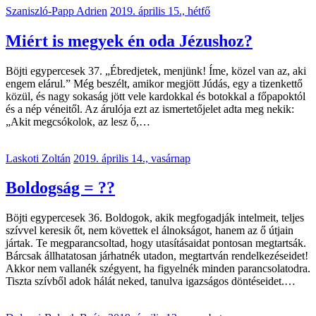
Szaniszló-Papp Adrien
2019. április 15., hétfő
Miért is megyek én oda Jézushoz?
Böjti egypercesek 37. „Ébredjetek, menjünk! Íme, közel van az, aki
engem elárul.” Még beszélt, amikor megjött Júdás, egy a tizenkettő
közül, és nagy sokaság jött vele kardokkal és botokkal a főpapoktól
és a nép véneitől. Az árulója ezt az ismertetőjelet adta meg nekik:
„Akit megcsókolok, az lesz ő,…
Laskoti Zoltán
2019. április 14., vasárnap
Boldogság = ??
Böjti egypercesek 36. Boldogok, akik megfogadják intelmeit, teljes
szívvel keresik őt, nem követtek el álnokságot, hanem az ő útjain
jártak. Te megparancsoltad, hogy utasításaidat pontosan megtartsák.
Bárcsak állhatatosan járhatnék utadon, megtartván rendelkezéseidet!
Akkor nem vallanék szégyent, ha figyelnék minden parancsolatodra.
Tiszta szívből adok hálát neked, tanulva igazságos döntéseidet.…