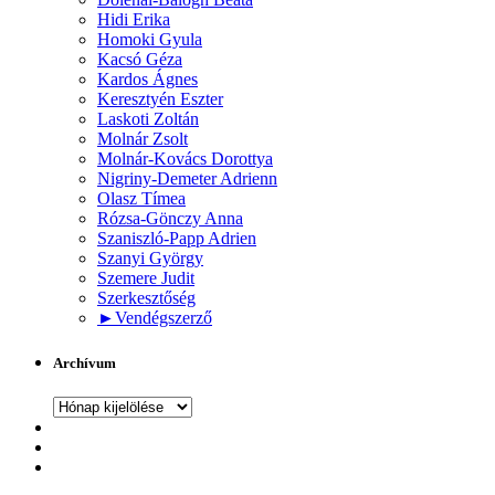
Hidi Erika
Homoki Gyula
Kacsó Géza
Kardos Ágnes
Keresztyén Eszter
Laskoti Zoltán
Molnár Zsolt
Molnár-Kovács Dorottya
Nigriny-Demeter Adrienn
Olasz Tímea
Rózsa-Gönczy Anna
Szaniszló-Papp Adrien
Szanyi György
Szemere Judit
Szerkesztőség
►
Vendégszerző
Archívum
Archívum