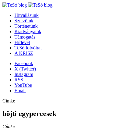
Hitvallásunk
Szerzőink
Történetünk
Kiadványaink
Támogatás
Hírlevél
TeSó folyóirat
A KRISZ
Facebook
X (Twitter)
Instagram
RSS
YouTube
Email
Címke
böjti egypercesek
Címke