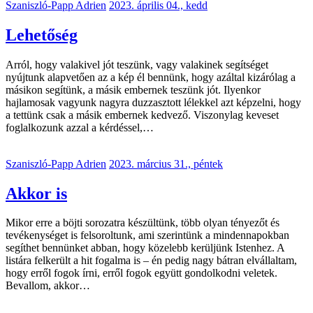
Szaniszló-Papp Adrien
2023. április 04., kedd
Lehetőség
Arról, hogy valakivel jót teszünk, vagy valakinek segítséget
nyújtunk alapvetően az a kép él bennünk, hogy azáltal kizárólag a
másikon segítünk, a másik embernek teszünk jót. Ilyenkor
hajlamosak vagyunk nagyra duzzasztott lélekkel azt képzelni, hogy
a tettünk csak a másik embernek kedvező. Viszonylag keveset
foglalkozunk azzal a kérdéssel,…
Szaniszló-Papp Adrien
2023. március 31., péntek
Akkor is
Mikor erre a böjti sorozatra készültünk, több olyan tényezőt és
tevékenységet is felsoroltunk, ami szerintünk a mindennapokban
segíthet bennünket abban, hogy közelebb kerüljünk Istenhez. A
listára felkerült a hit fogalma is – én pedig nagy bátran elvállaltam,
hogy erről fogok írni, erről fogok együtt gondolkodni veletek.
Bevallom, akkor…