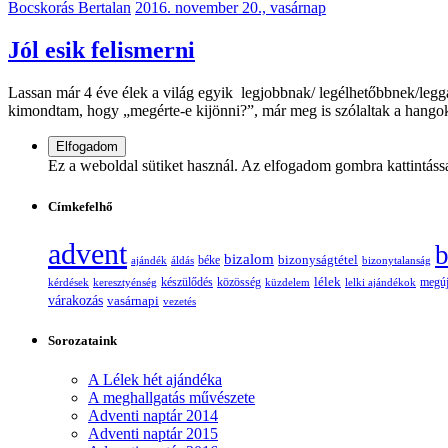
Bocskorás Bertalan
2016. november 20., vasárnap
Jól esik felismerni
Lassan már 4 éve élek a világ egyik legjobbnak/ legélhetőbbnek/legg
kimondtam, hogy „megérte-e kijönni?”, már meg is szólaltak a hang
Ez a weboldal sütiket használ. Az elfogadom gombra kattintáss
Címkefelhő
advent
b
bizalom
bizonyságtétel
ajándék
áldás
béke
bizonytalanság
lélek
készülődés
kérdések
keresztyénség
közösség
küzdelem
lelki ajándékok
megúj
várakozás
vasárnapi
vezetés
Sorozataink
A Lélek hét ajándéka
A meghallgatás művészete
Adventi naptár 2014
Adventi naptár 2015