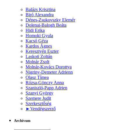
Balázs Krisztina
Biró Alexandra
Dénes-Zsukovszky Elemér
Dolenai-Balogh Beáta
Hidi Erika
Homoki Gyula
Kacsó Géza
Kardos Ágnes
Keresztyén Eszter
Laskoti Zoltán
Molnár Zsolt
Molnár-Kovács Dorottya
Nigriny-Demeter Adrienn
Olasz Tímea
Rózsa-Gönczy Anna
Szaniszló-Papp Adrien
Szanyi György
Szemere Judit
Szerkesztőség
►
Vendégszerző
Archívum