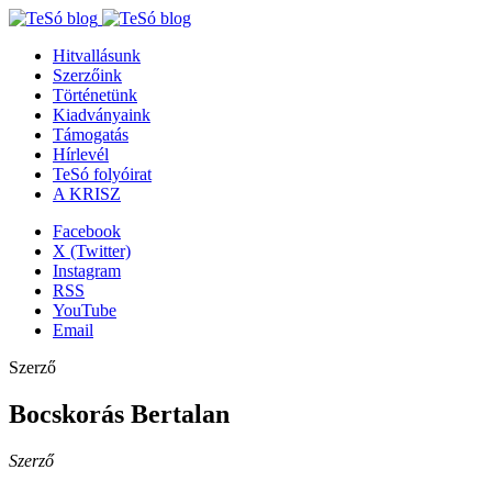
Hitvallásunk
Szerzőink
Történetünk
Kiadványaink
Támogatás
Hírlevél
TeSó folyóirat
A KRISZ
Facebook
X (Twitter)
Instagram
RSS
YouTube
Email
Szerző
Bocskorás Bertalan
Szerző