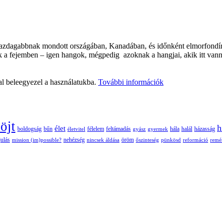
azdagabbnak mondott országában, Kanadában, és időnként elmorfondíroz
ok a fejemben – igen hangok, mégpedig azoknak a hangjai, akik itt va
al beleegyezel a használatukba.
További információk
öjt
h
élet
boldogság
bűn
félelem
életvitel
feltámadás
gyász
gyermek
hála
halál
házasság
nehézség
öröm
ulás
mission (im)possible?
nincsek áldása
őszinteség
pünkösd
reformáció
remé