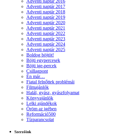
Adventi naptár 2016
Adventi naptár 2017
Adventi naptár 2018
Adventi naptár 2019
Adventi naptár 2020
Adventi naptár 2021
Adventi naptár 2022
Adventi naptár 2023
Adventi naptár 2024
Adventi naptár 2025
Boldog böjtöt!
Böjti egypercesek
Böjti ige-percek
Csillagpont
Én már…
Fiatal felnőttek problémái
Filmajánlók
Halál, gyász, gyászfolyamat
Könyvajánlók
Lelki ajándékok
Öröm az igében
Reformáció500
Tízparancsolat
Szerzőink