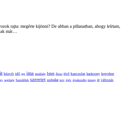
ok rajta: megérte kijönni? De abban a pillanatban, ahogy leírtam,
nnak már…
it
ima
Isten
húsvét
idő
jövő
kapcsolat
karácsony
kegyelem
ige
imádság
Jézus
szeretet
változás
szolgálat
ny
segítség
Szentlélek
terv
újév
újrakezdés
ünnep
út