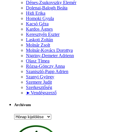
Dénes-Zsukovszky Elemér
Dolenai-Balogh Beáta
Hidi Erika
Homoki Gyula
Kacsó Géza
Kardos Ágnes
Keresztyén Eszter
Laskoti Zoltán
Molnár Zsolt
Molnár-Kovács Dorottya
Nigriny-Demeter Adrienn
Olasz Tímea
Rózsa-Gönczy Anna
Szaniszló-Papp Adrien
Szanyi György
Szemere Judit
Szerkesztőség
►
Vendégszerző
Archívum
Archívum