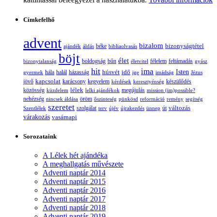
Címkefelhő
advent
bizalom
bizonyságtétel
ajándék
áldás
béke
bibliaolvasás
böjt
élet
boldogság
bűn
félelem
bizonytalanság
életvitel
feltámadás
gyász
hit
ima
Isten
húsvét
idő
gyermek
hála
halál
házasság
ige
imádság
Jézus
jövő
kapcsolat
karácsony
kegyelem
készülődés
kérdések
keresztyénség
lélek
közösség
küzdelem
lelki ajándékok
megújulás
mission (im)possible?
nehézség
öröm
nincsek áldása
őszinteség
pünkösd
reformáció
remény
segítség
szeretet
változás
szolgálat
Szentlélek
terv
újév
újrakezdés
ünnep
út
várakozás
vasárnapi
Sorozataink
A Lélek hét ajándéka
A meghallgatás művészete
Adventi naptár 2014
Adventi naptár 2015
Adventi naptár 2016
Adventi naptár 2017
Adventi naptár 2018
Adventi naptár 2019