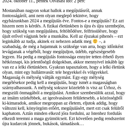
2024. október 11., péntek
Olvasási idő: 2 perc
Mostanában nagyon sokat hallok a megújulásról, annak
fontosságáról, ami nem olyan meglepő tekintve, hogy
egyházunkban 2024 a megújulás éve. Fontos-e a megújulás? Ez azt
hiszem nem is kérdés. A fizikai életünkben is újra és újra szembejön,
hogy szükség van megújulásra, feltöltődésre, felfrissülésre, hogy
újult erővel vágjunk bele a munkába. Kell az éjszakai pihenés – ezt
leginkább az tudja, akinek ez nehezen adatik meg
–, a
szabadság, de még a hajamnak is szüksége van arra, hogy időnként
levágjanak a végéből, hogy megújuljon, üdébb, egészségesebb
legyen. Ha pedig a megújulás fontossága ennyire tetten érhető ilyen
hétköznapi, kis jelentőségű dolgokban, akkor mennyivel inkább így
van ez a lelki életünkben. Gyakran tapasztalom, hogy a lelki életünk
olyan, mint egy hullámvasút: tele hegyekkel és völgyekkel.
Magasság és mélység váltják egymást. Egy-egy mélység
megélésekor pedig kell a megújulás, hogy ismét a magasságban
szárnyalhassunk. A mélység sokszor közelebb is visz az Úrhoz, és
megszüli önmagából a megújulást. Amikor szembesülök azzal, hogy
az imáim szürkébbek, az igeolvasásom felületesebb, a közösségből
ki-kimaradok, amikor megroppan az életem, eljutok addig, hogy
változni kell, könyörgöm erőért, megújulásért, mert ezt csak felülről
kaphatom. Aztán minden elkezd jóra fordulni, az Istenhez fordulás
elkezdi teremni a maga gyümölcseit. Ezt követően pedig rendszerint
újra kudarcok jönnek, bukások, támadások…