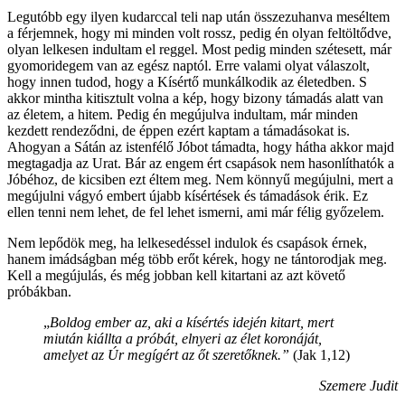
Legutóbb egy ilyen kudarccal teli nap után összezuhanva meséltem
a férjemnek, hogy mi minden volt rossz, pedig én olyan feltöltődve,
olyan lelkesen indultam el reggel. Most pedig minden szétesett, már
gyomoridegem van az egész naptól. Erre valami olyat válaszolt,
hogy innen tudod, hogy a Kísértő munkálkodik az életedben. S
akkor mintha kitisztult volna a kép, hogy bizony támadás alatt van
az életem, a hitem. Pedig én megújulva indultam, már minden
kezdett rendeződni, de éppen ezért kaptam a támadásokat is.
Ahogyan a Sátán az istenfélő Jóbot támadta, hogy hátha akkor majd
megtagadja az Urat. Bár az engem ért csapások nem hasonlíthatók a
Jóbéhoz, de kicsiben ezt éltem meg. Nem könnyű megújulni, mert a
megújulni vágyó embert újabb kísértések és támadások érik. Ez
ellen tenni nem lehet, de fel lehet ismerni, ami már félig győzelem.
Nem lepődök meg, ha lelkesedéssel indulok és csapások érnek,
hanem imádságban még több erőt kérek, hogy ne tántorodjak meg.
Kell a megújulás, és még jobban kell kitartani az azt követő
próbákban.
„
Boldog ember az, aki a kísértés idején kitart, mert
miután kiállta a próbát, elnyeri az élet koronáját,
amelyet az Úr megígért az őt szeretőknek.”
(Jak 1,12)
Szemere Judit