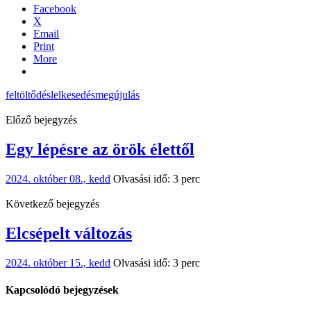
Facebook
X
Email
Print
More
feltöltődés
lelkesedés
megújulás
Előző bejegyzés
Egy lépésre az örök élettől
2024. október 08., kedd
Olvasási idő: 3 perc
Következő bejegyzés
Elcsépelt változás
2024. október 15., kedd
Olvasási idő: 3 perc
Kapcsolódó bejegyzések