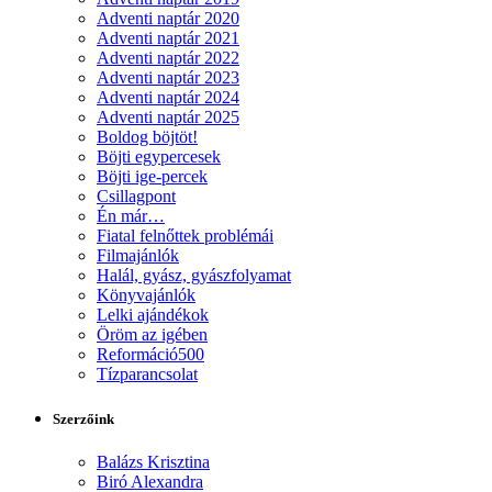
Adventi naptár 2020
Adventi naptár 2021
Adventi naptár 2022
Adventi naptár 2023
Adventi naptár 2024
Adventi naptár 2025
Boldog böjtöt!
Böjti egypercesek
Böjti ige-percek
Csillagpont
Én már…
Fiatal felnőttek problémái
Filmajánlók
Halál, gyász, gyászfolyamat
Könyvajánlók
Lelki ajándékok
Öröm az igében
Reformáció500
Tízparancsolat
Szerzőink
Balázs Krisztina
Biró Alexandra