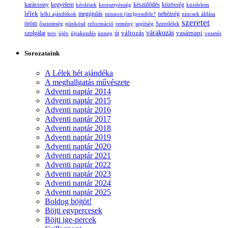
karácsony
kegyelem
készülődés
kérdések
keresztyénség
közösség
küzdelem
lélek
nehézség
lelki ajándékok
megújulás
mission (im)possible?
nincsek áldása
szeretet
öröm
őszinteség
pünkösd
reformáció
remény
segítség
Szentlélek
változás
várakozás
vasárnapi
szolgálat
terv
újév
újrakezdés
ünnep
út
vezetés
Sorozataink
A Lélek hét ajándéka
A meghallgatás művészete
Adventi naptár 2014
Adventi naptár 2015
Adventi naptár 2016
Adventi naptár 2017
Adventi naptár 2018
Adventi naptár 2019
Adventi naptár 2020
Adventi naptár 2021
Adventi naptár 2022
Adventi naptár 2023
Adventi naptár 2024
Adventi naptár 2025
Boldog böjtöt!
Böjti egypercesek
Böjti ige-percek