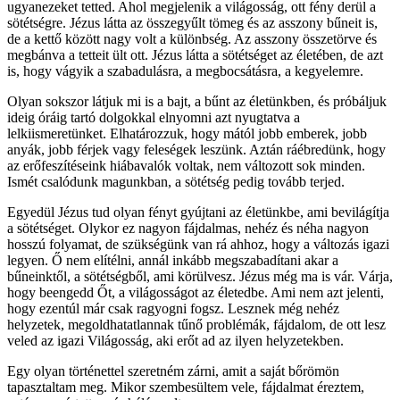
ugyanezeket tetted. Ahol megjelenik a világosság, ott fény derül a
sötétségre. Jézus látta az összegyűlt tömeg és az asszony bűneit is,
de a kettő között nagy volt a különbség. Az asszony összetörve és
megbánva a tetteit ült ott. Jézus látta a sötétséget az életében, de azt
is, hogy vágyik a szabadulásra, a megbocsátásra, a kegyelemre.
Olyan sokszor látjuk mi is a bajt, a bűnt az életünkben, és próbáljuk
ideig óráig tartó dolgokkal elnyomni azt nyugtatva a
lelkiismeretünket. Elhatározzuk, hogy mától jobb emberek, jobb
anyák, jobb férjek vagy feleségek leszünk. Aztán ráébredünk, hogy
az erőfeszítéseink hiábavalók voltak, nem változott sok minden.
Ismét csalódunk magunkban, a sötétség pedig tovább terjed.
Egyedül Jézus tud olyan fényt gyújtani az életünkbe, ami bevilágítja
a sötétséget. Olykor ez nagyon fájdalmas, nehéz és néha nagyon
hosszú folyamat, de szükségünk van rá ahhoz, hogy a változás igazi
legyen. Ő nem elítélni, annál inkább megszabadítani akar a
bűneinktől, a sötétségből, ami körülvesz. Jézus még ma is vár. Várja,
hogy beengedd Őt, a világosságot az életedbe. Ami nem azt jelenti,
hogy ezentúl már csak ragyogni fogsz. Lesznek még nehéz
helyzetek, megoldhatatlannak tűnő problémák, fájdalom, de ott lesz
veled az igazi Világosság, aki erőt ad az ilyen helyzetekben.
Egy olyan történettel szeretném zárni, amit a saját bőrömön
tapasztaltam meg. Mikor szembesültem vele, fájdalmat éreztem,