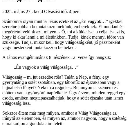
2025. május 27., kedd
Olvasási idő: 4 perc
Számomra olyan mintha Jézus ezekkel az „Én vagyok…” igékkel
szeretne jobban bemutatkozni nekünk, embereknek. Elmondani és
megértetni velünk azt, milyen is Ő, mi a küldetése, a célja, és azt is,
hogy ki akar lenni a mi életünkben. Tudja, kinek mennyi időre van
szüksége. Tudja, mikor kell, hogy világosságként, jó pásztorként
vagy mesterként mutatkozzon be neked.
A János evangéliumának 8. részének 12. verse így hangzik:
„Én vagyok a világ világossága…”
Világosság – mi jut eszedbe róla? Talán a Nap, a fény, egy
gyertyaláng a sötét szobában, egy tábortűz az éjszakában vagy a
hajnal első fényei? Nekem a reggelek. Behunyom a szemem és
előttem van a gyönyörű napfelkelte. Úgy érzem, minden reggel egy
csoda, amiben megtapasztalhatjuk, hogy a sötét éjszaka után ismét
világosság lesz.
Sokszor éltem már meg milyen, amikor a Világ Világossága az
iránytű az életemben, és milyen az, amikor hagyom, hogy a sötétség
eluralkodjon a gondolataim felett.