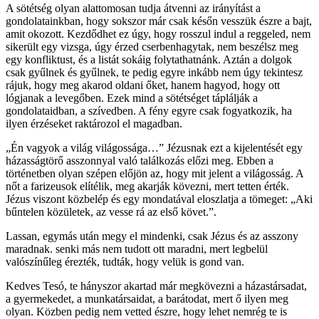
A sötétség olyan alattomosan tudja átvenni az irányítást a
gondolatainkban, hogy sokszor már csak későn vesszük észre a bajt,
amit okozott. Kezdődhet ez úgy, hogy rosszul indul a reggeled, nem
sikerült egy vizsga, úgy érzed cserbenhagytak, nem beszélsz meg
egy konfliktust, és a listát sokáig folytathatnánk. Aztán a dolgok
csak gyűlnek és gyűlnek, te pedig egyre inkább nem úgy tekintesz
rájuk, hogy meg akarod oldani őket, hanem hagyod, hogy ott
lógjanak a levegőben. Ezek mind a sötétséget táplálják a
gondolataidban, a szívedben. A fény egyre csak fogyatkozik, ha
ilyen érzéseket raktározol el magadban.
„Én vagyok a világ világossága…” Jézusnak ezt a kijelentését egy
házasságtörő asszonnyal való találkozás előzi meg. Ebben a
történetben olyan szépen előjön az, hogy mit jelent a világosság. A
nőt a farizeusok elítélik, meg akarják kövezni, mert tetten érték.
Jézus viszont közbelép és egy mondatával eloszlatja a tömeget: „Aki
bűntelen közületek, az vesse rá az első követ.”.
Lassan, egymás után megy el mindenki, csak Jézus és az asszony
maradnak. senki más nem tudott ott maradni, mert legbelül
valószínűleg érezték, tudták, hogy velük is gond van.
Kedves Tesó, te hányszor akartad már megkövezni a házastársadat,
a gyermekedet, a munkatársaidat, a barátodat, mert ő ilyen meg
olyan. Közben pedig nem vetted észre, hogy lehet nemrég te is