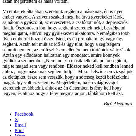
aztán megértettem és hálás voltam.
Mi emberek általában szeretünk segíteni a másiknak, én is ilyen
ember vagyok. A szívem szakad meg, ha árva gyerekeket látok,
sajnálom a gyászolót, az elveszettet, a csalódott nőt, a depressziós
fiatalt. Ösztönösen jön, hogy segíteni szeretnék neki, beszélgetni,
meghallgatni, elhívni egy gyülekezeti alkalomra. Nemrégiben több
ilyen emberrel hozott össze Isten, és én próbáltam így vagy úgy
segíteni. Aztán telt múlt az idő és úgy tűnt, hogy a segítségem
semmit nem ért, az erőfeszítésem ellenére nem történtek változások.
Aztán egy előadáson hallottam egy mondatot, amire könnyek
gyűltek a szemembe: „Nem tudsz a másik lelki állapotán segíteni,
míg te magad sem vagy rendben. Először neked kell rendben lenned
ahhoz, hogy másoknak segíteni tudj.”. Mikor felszínesen vizsgáljuk
az életünket, észre sem vesszük, hogy a sötétség kezdi befészkelni
magát. Így volt ez velem is. Megértettem, ha én világosságot
szeretnék továbbadni, ahhoz az én életemben is fény kell hogy
legyen, és ahhoz hogy a fény megmaradjon, táplálnom kell azt.
Biró Alexandra
Facebook
X
Email
Print
More