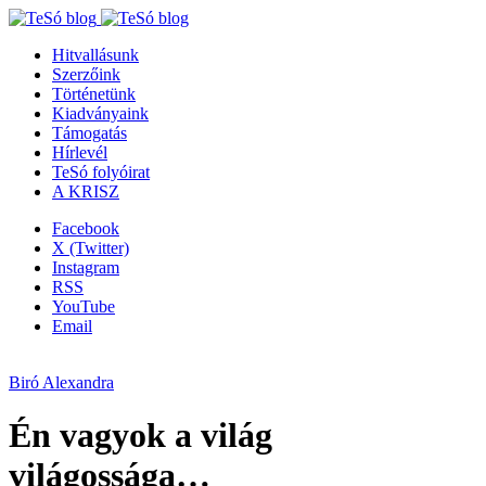
Hitvallásunk
Szerzőink
Történetünk
Kiadványaink
Támogatás
Hírlevél
TeSó folyóirat
A KRISZ
Facebook
X (Twitter)
Instagram
RSS
YouTube
Email
Biró Alexandra
Én vagyok a világ
világossága…