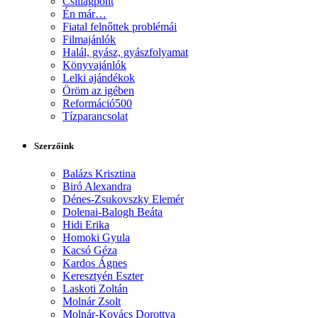
Csillagpont
Én már…
Fiatal felnőttek problémái
Filmajánlók
Halál, gyász, gyászfolyamat
Könyvajánlók
Lelki ajándékok
Öröm az igében
Reformáció500
Tízparancsolat
Szerzőink
Balázs Krisztina
Biró Alexandra
Dénes-Zsukovszky Elemér
Dolenai-Balogh Beáta
Hidi Erika
Homoki Gyula
Kacsó Géza
Kardos Ágnes
Keresztyén Eszter
Laskoti Zoltán
Molnár Zsolt
Molnár-Kovács Dorottya