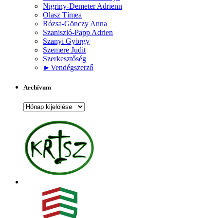
Nigriny-Demeter Adrienn
Olasz Tímea
Rózsa-Gönczy Anna
Szaniszló-Papp Adrien
Szanyi György
Szemere Judit
Szerkesztőség
►
Vendégszerző
Archívum
Archívum