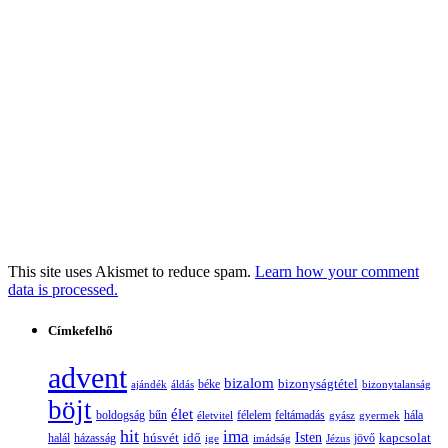
This site uses Akismet to reduce spam.
Learn how your comment
data is processed.
Címkefelhő
advent
bizalom
bizonyságtétel
ajándék
áldás
béke
bizonytalanság
böjt
élet
boldogság
bűn
félelem
életvitel
feltámadás
gyász
gyermek
hála
hit
ima
Isten
húsvét
idő
jövő
kapcsolat
halál
házasság
ige
imádság
Jézus