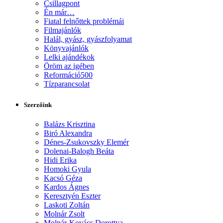
Csillagpont
Én már…
Fiatal felnőttek problémái
Filmajánlók
Halál, gyász, gyászfolyamat
Könyvajánlók
Lelki ajándékok
Öröm az igében
Reformáció500
Tízparancsolat
Szerzőink
Balázs Krisztina
Biró Alexandra
Dénes-Zsukovszky Elemér
Dolenai-Balogh Beáta
Hidi Erika
Homoki Gyula
Kacsó Géza
Kardos Ágnes
Keresztyén Eszter
Laskoti Zoltán
Molnár Zsolt
Molnár-Kovács Dorottya