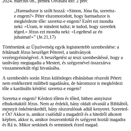
2024. március 08., péntek
Olvasási idő: 2 perc
„Harmadszor is szólt hozzá: »Simon, Jóna fia, szeretsz-
e engem?« Péter elszomorodott, hogy harmadszor is
megkérdezte tőle: szeretsz-e engem? Ezért ezt mondta
neki: »Uram, te mindent tudsz; te tudod, hogy szeretlek
téged.« Jézus ezt mondta neki: »Legeltesd az én
juhaimat!«” (Jn 21,17)
Történetünk az Újszövetség egyik legismertebb szembesítése: a
feltámadt Jézus beszélget Péterrel, a tanítványok
vezéregyéniségével. A beszélgetést az teszi szembesítéssé, hogy a
tanítvány megtagadta a Mestert, és szégyenével összezárva
visszamenekült régi hivatásába.
A szembesítés során Jézus különleges elbánásban részesíti Pétert:
nem emlékezteti múltbeli tagadására, de háromszor is megkérdezi
tőle a kardinális kérdést: szeretsz-e engem?
Szeretsz-e engem? Kérdezi tőlem és tőled, hitben annyiszor
elbukottaktól Jézus. Nem az érdekli, hány oldalt olvastál a Bibliából,
mennyit önkénteskedtél, hány rászorulónak adtál kenyeret. Szereted-
e Őt? Akkor is, amikor csalódtál a magadról és a hitedről alkotott
képben, akkor is, amikor összeomlottál és szégyent hoztál magadra
és Rá is. Mikor senkinek és semminek érzed magad.