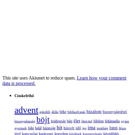
This site uses Akismet to reduce spam.
Learn how your comment
data is processed.
Címkefelhő
advent
bizalom
bizonyságtétel
ajándék
áldás
béke
bibliaolvasás
böjt
élet
boldogság
bűn
félelem
bizonytalanság
életvitel
feltámadás
gyász
hit
ima
Isten
húsvét
idő
gyermek
hála
halál
házasság
ige
imádság
Jézus
jövő
kapcsolat
karácsony
kegyelem
készülődés
kérdések
keresztyénség