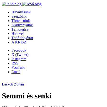
Hitvallásunk
Szerzőink
Történetünk
Kiadványaink
Támogatás
Hírlevél
TeSó folyóirat
A KRISZ
Facebook
X (Twitter)
Instagram
RSS
YouTube
Email
Laskoti Zoltán
Semmi és senki