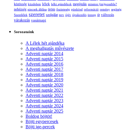
lélek
közösség
küzdelem
lelki ajándékok
megújulás
mission (im)possible?
nehézség
öröm
nincsek áldása
őszinteség
pünkösd
reformáció
remény
segítség
szeretet
változás
szolgálat
Szentlélek
terv
újév
újrakezdés
ünnep
út
várakozás
vasárnapi
Sorozataink
A Lélek hét ajándéka
A meghallgatás művészete
Adventi naptár 2014
Adventi naptár 2015
Adventi naptár 2016
Adventi naptár 2017
Adventi naptár 2018
Adventi naptár 2019
Adventi naptár 2020
Adventi naptár 2021
Adventi naptár 2022
Adventi naptár 2023
Adventi naptár 2024
Adventi naptár 2025
Boldog böjtöt!
Böjti egypercesek
Böjti ige-percek