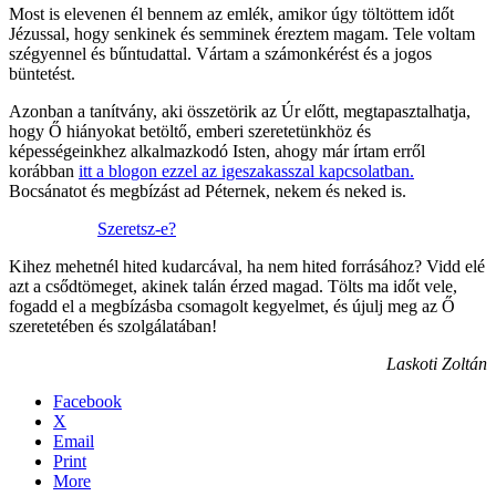
Most is elevenen él bennem az emlék, amikor úgy töltöttem időt
Jézussal, hogy senkinek és semminek éreztem magam. Tele voltam
szégyennel és bűntudattal. Vártam a számonkérést és a jogos
büntetést.
Azonban a tanítvány, aki összetörik az Úr előtt, megtapasztalhatja,
hogy Ő hiányokat betöltő, emberi szeretetünkhöz és
képességeinkhez alkalmazkodó Isten, ahogy már írtam erről
korábban
itt a blogon ezzel az igeszakasszal kapcsolatban.
Bocsánatot és megbízást ad Péternek, nekem és neked is.
Szeretsz-e?
Kihez mehetnél hited kudarcával, ha nem hited forrásához? Vidd elé
azt a csődtömeget, akinek talán érzed magad. Tölts ma időt vele,
fogadd el a megbízásba csomagolt kegyelmet, és újulj meg az Ő
szeretetében és szolgálatában!
Laskoti Zoltán
Facebook
X
Email
Print
More