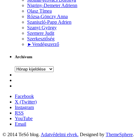
Nigriny-Demeter Adrienn
Olasz Tímea
Rózsa-Gönczy Anna
Szaniszló-Papp Adrien
Szanyi György
Szemere Judit
Szerkesztőség
►
Vendégszerző
Archívum
Archívum
Facebook
X (Twitter)
Instagram
RSS
YouTube
Email
© 2014 TeSó blog.
Adatvédelmi elvek.
Designed by
ThemeSphere
.