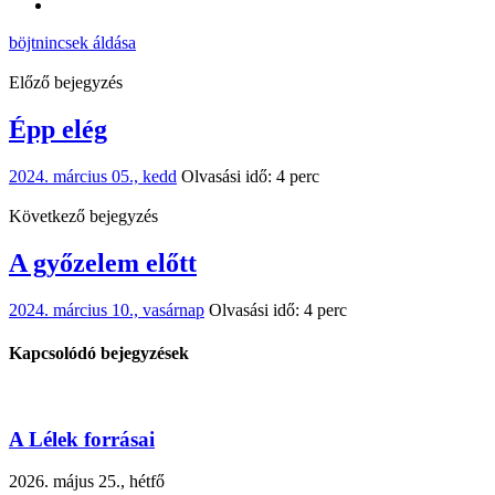
böjt
nincsek áldása
Előző bejegyzés
Épp elég
2024. március 05., kedd
Olvasási idő: 4 perc
Következő bejegyzés
A győzelem előtt
2024. március 10., vasárnap
Olvasási idő: 4 perc
Kapcsolódó bejegyzések
A Lélek forrásai
2026. május 25., hétfő