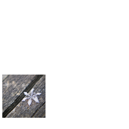
Facebook
X
Email
Print
More
Előző bejegyzés
2014. december 12., péntek
Olvasási idő: 2 perc
Következő bejegyzés