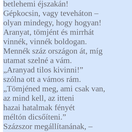
betlehemi éjszakán!
Gépkocsin, vagy teveháton –
olyan mindegy, hogy hogyan!
Aranyat, tömjént és mirrhát
vinnék, vinnék boldogan.
Mennék száz országon át, míg
utamat szelné a vám.
„Aranyad tilos kivinni!”
szólna ott a vámos rám.
„Tömjéned meg, ami csak van,
az mind kell, az itteni
hazai hatalmak fényét
méltón dicsőíteni.”
Százszor megállítanának, –