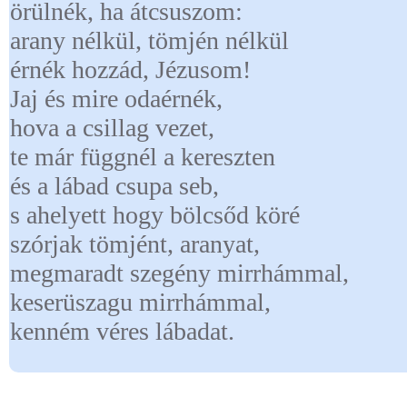
örülnék, ha átcsuszom:
arany nélkül, tömjén nélkül
érnék hozzád, Jézusom!
Jaj és mire odaérnék,
hova a csillag vezet,
te már függnél a kereszten
és a lábad csupa seb,
s ahelyett hogy bölcsőd köré
szórjak tömjént, aranyat,
megmaradt szegény mirrhámmal,
keserüszagu mirrhámmal,
kenném véres lábadat.
← Vissza a naptárba