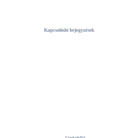
14. nap – December 14.
Kapcsolódó bejegyzések
Az elmúlt 10 évünk legnépszerűbb írásai
A 3 legolvasottabb írásunk ebben az évben
Hatéves lett a TeSó blog – jókívánságaink
Címkefelhő