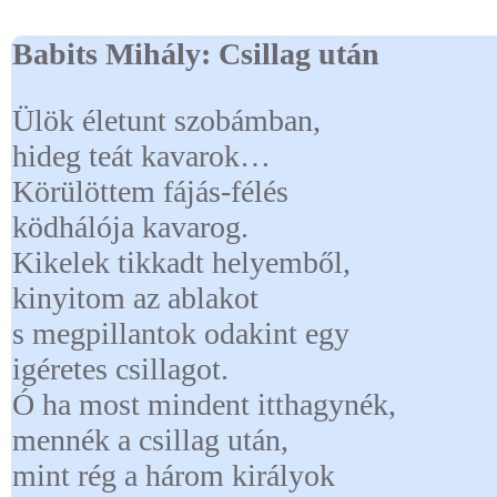
2014. december 13., szombat
Olvasási idő: 1 perc
Babits Mihály: Csillag után
Ülök életunt szobámban,
hideg teát kavarok…
Körülöttem fájás-félés
ködhálója kavarog.
Kikelek tikkadt helyemből,
kinyitom az ablakot
s megpillantok odakint egy
igéretes csillagot.
Ó ha most mindent itthagynék,
mennék a csillag után,
mint rég a három királyok