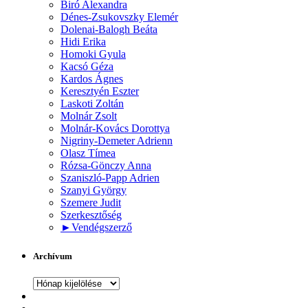
Biró Alexandra
Dénes-Zsukovszky Elemér
Dolenai-Balogh Beáta
Hidi Erika
Homoki Gyula
Kacsó Géza
Kardos Ágnes
Keresztyén Eszter
Laskoti Zoltán
Molnár Zsolt
Molnár-Kovács Dorottya
Nigriny-Demeter Adrienn
Olasz Tímea
Rózsa-Gönczy Anna
Szaniszló-Papp Adrien
Szanyi György
Szemere Judit
Szerkesztőség
►
Vendégszerző
Archívum
Archívum