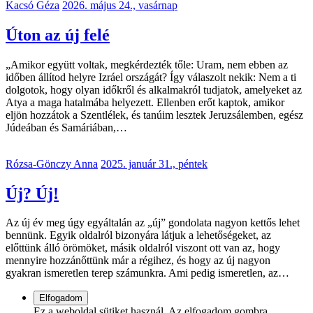
Kacsó Géza
2026. május 24., vasárnap
Úton az új felé
„Amikor együtt voltak, megkérdezték tőle: Uram, nem ebben az
időben állítod helyre Izráel országát? Így válaszolt nekik: Nem a ti
dolgotok, hogy olyan időkről és alkalmakról tudjatok, amelyeket az
Atya a maga hatalmába helyezett. Ellenben erőt kaptok, amikor
eljön hozzátok a Szentlélek, és tanúim lesztek Jeruzsálemben, egész
Júdeában és Samáriában,…
Rózsa-Gönczy Anna
2025. január 31., péntek
Új? Új!
Az új év meg úgy egyáltalán az „új” gondolata nagyon kettős lehet
bennünk. Egyik oldalról bizonyára látjuk a lehetőségeket, az
előttünk álló örömöket, másik oldalról viszont ott van az, hogy
mennyire hozzánőttünk már a régihez, és hogy az új nagyon
gyakran ismeretlen terep számunkra. Ami pedig ismeretlen, az…
Ez a weboldal sütiket használ. Az elfogadom gombra