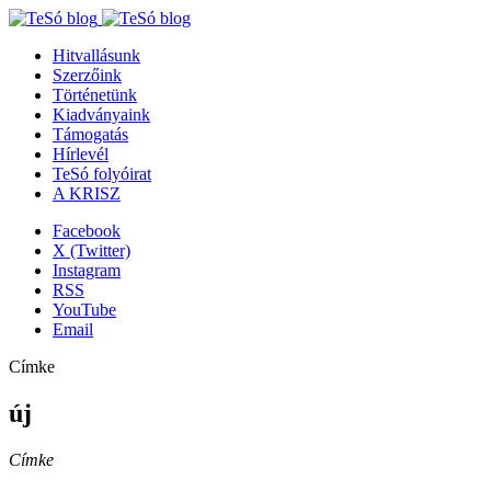
Hitvallásunk
Szerzőink
Történetünk
Kiadványaink
Támogatás
Hírlevél
TeSó folyóirat
A KRISZ
Facebook
X (Twitter)
Instagram
RSS
YouTube
Email
Címke
új
Címke