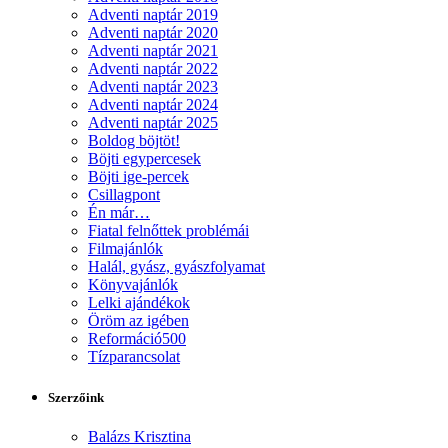
Adventi naptár 2019
Adventi naptár 2020
Adventi naptár 2021
Adventi naptár 2022
Adventi naptár 2023
Adventi naptár 2024
Adventi naptár 2025
Boldog böjtöt!
Böjti egypercesek
Böjti ige-percek
Csillagpont
Én már…
Fiatal felnőttek problémái
Filmajánlók
Halál, gyász, gyászfolyamat
Könyvajánlók
Lelki ajándékok
Öröm az igében
Reformáció500
Tízparancsolat
Szerzőink
Balázs Krisztina