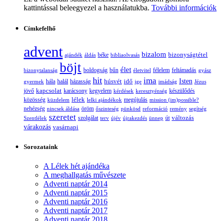
kattintással beleegyezel a használatukba.
További információk
Címkefelhő
advent
bizalom
bizonyságtétel
ajándék
áldás
béke
bibliaolvasás
böjt
élet
boldogság
bűn
félelem
bizonytalanság
életvitel
feltámadás
gyász
hit
ima
Isten
húsvét
idő
gyermek
hála
halál
házasság
ige
imádság
Jézus
jövő
kapcsolat
karácsony
kegyelem
készülődés
kérdések
keresztyénség
lélek
közösség
küzdelem
lelki ajándékok
megújulás
mission (im)possible?
nehézség
öröm
nincsek áldása
őszinteség
pünkösd
reformáció
remény
segítség
szeretet
változás
szolgálat
Szentlélek
terv
újév
újrakezdés
ünnep
út
várakozás
vasárnapi
Sorozataink
A Lélek hét ajándéka
A meghallgatás művészete
Adventi naptár 2014
Adventi naptár 2015
Adventi naptár 2016
Adventi naptár 2017
Adventi naptár 2018