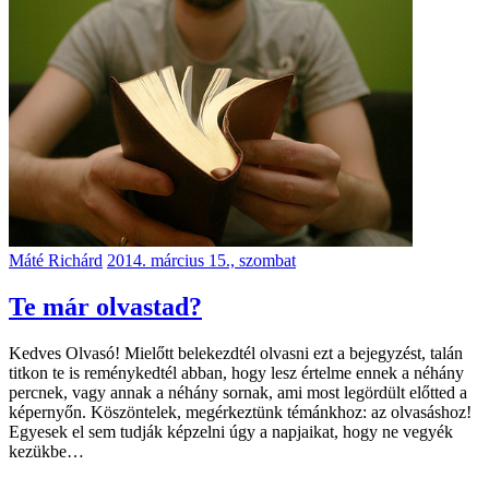
Máté Richárd
2014. március 15., szombat
Te már olvastad?
Kedves Olvasó! Mielőtt belekezdtél olvasni ezt a bejegyzést, talán
titkon te is reménykedtél abban, hogy lesz értelme ennek a néhány
percnek, vagy annak a néhány sornak, ami most legördült előtted a
képernyőn. Köszöntelek, megérkeztünk témánkhoz: az olvasáshoz!
Egyesek el sem tudják képzelni úgy a napjaikat, hogy ne vegyék
kezükbe…