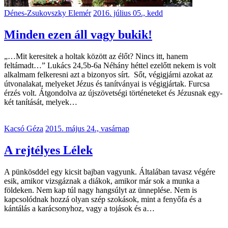
Dénes-Zsukovszky Elemér
2016. július 05., kedd
Minden ezen áll vagy bukik!
„…Mit keresitek a holtak között az élőt? Nincs itt, hanem
feltámadt…” Lukács 24,5b-6a Néhány héttel ezelőtt nekem is volt
alkalmam felkeresni azt a bizonyos sírt. Sőt, végigjárni azokat az
útvonalakat, melyeket Jézus és tanítványai is végigjártak. Furcsa
érzés volt. Átgondolva az újszövetségi történeteket és Jézusnak egy-
két tanítását, melyek…
Kacsó Géza
2015. május 24., vasárnap
A rejtélyes Lélek
A pünkösddel egy kicsit bajban vagyunk. Általában tavasz végére
esik, amikor vizsgáznak a diákok, amikor már sok a munka a
földeken. Nem kap túl nagy hangsúlyt az ünneplése. Nem is
kapcsolódnak hozzá olyan szép szokások, mint a fenyőfa és a
kántálás a karácsonyhoz, vagy a tojások és a…