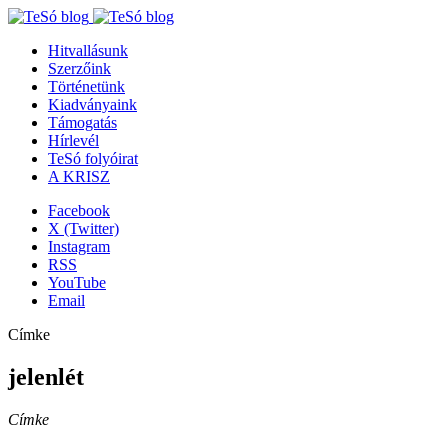
Hitvallásunk
Szerzőink
Történetünk
Kiadványaink
Támogatás
Hírlevél
TeSó folyóirat
A KRISZ
Facebook
X (Twitter)
Instagram
RSS
YouTube
Email
Címke
jelenlét
Címke