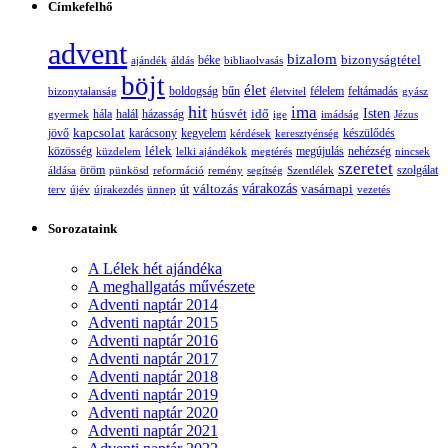
Címkefelhő
advent
bizalom
bizonyságtétel
ajándék
áldás
béke
bibliaolvasás
böjt
élet
boldogság
bűn
félelem
bizonytalanság
életvitel
feltámadás
gyász
hit
ima
Isten
húsvét
idő
gyermek
hála
halál
házasság
ige
imádság
Jézus
jövő
kapcsolat
karácsony
kegyelem
készülődés
kérdések
keresztyénség
lélek
nehézség
közösség
küzdelem
lelki ajándékok
megtérés
megújulás
nincsek
szeretet
öröm
szolgálat
áldása
pünkösd
reformáció
remény
segítség
Szentlélek
változás
várakozás
vasárnapi
terv
újév
újrakezdés
ünnep
út
vezetés
Sorozataink
A Lélek hét ajándéka
A meghallgatás művészete
Adventi naptár 2014
Adventi naptár 2015
Adventi naptár 2016
Adventi naptár 2017
Adventi naptár 2018
Adventi naptár 2019
Adventi naptár 2020
Adventi naptár 2021