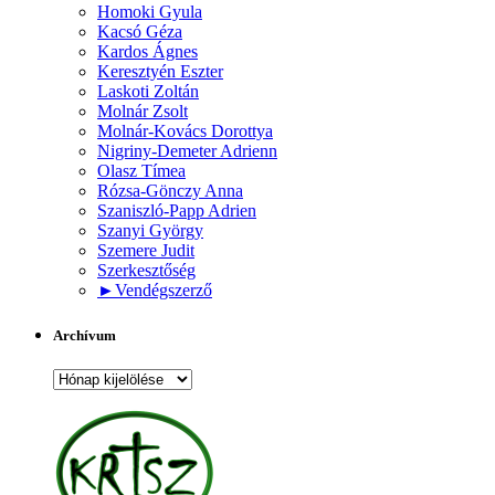
Homoki Gyula
Kacsó Géza
Kardos Ágnes
Keresztyén Eszter
Laskoti Zoltán
Molnár Zsolt
Molnár-Kovács Dorottya
Nigriny-Demeter Adrienn
Olasz Tímea
Rózsa-Gönczy Anna
Szaniszló-Papp Adrien
Szanyi György
Szemere Judit
Szerkesztőség
►
Vendégszerző
Archívum
Archívum