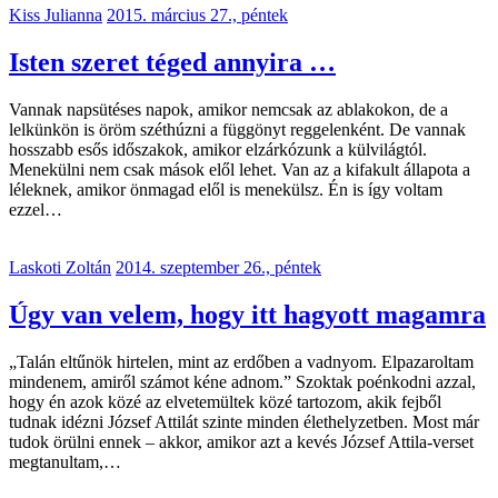
Kiss Julianna
2015. március 27., péntek
Isten szeret téged annyira …
Vannak napsütéses napok, amikor nemcsak az ablakokon, de a
lelkünkön is öröm széthúzni a függönyt reggelenként. De vannak
hosszabb esős időszakok, amikor elzárkózunk a külvilágtól.
Menekülni nem csak mások elől lehet. Van az a kifakult állapota a
léleknek, amikor önmagad elől is menekülsz. Én is így voltam
ezzel…
Laskoti Zoltán
2014. szeptember 26., péntek
Úgy van velem, hogy itt hagyott magamra
„Talán eltűnök hirtelen, mint az erdőben a vadnyom. Elpazaroltam
mindenem, amiről számot kéne adnom.” Szoktak poénkodni azzal,
hogy én azok közé az elvetemültek közé tartozom, akik fejből
tudnak idézni József Attilát szinte minden élethelyzetben. Most már
tudok örülni ennek – akkor, amikor azt a kevés József Attila-verset
megtanultam,…