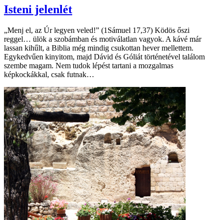
Isteni jelenlét
„Menj el, az Úr legyen veled!” (1Sámuel 17,37) Ködös őszi
reggel… ülök a szobámban és motiválatlan vagyok. A kávé már
lassan kihűlt, a Biblia még mindig csukottan hever mellettem.
Egykedvűen kinyitom, majd Dávid és Góliát történetével találom
szembe magam. Nem tudok lépést tartani a mozgalmas
képkockákkal, csak futnak…