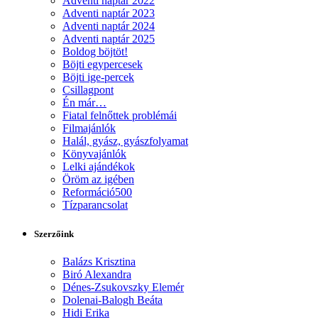
Adventi naptár 2022
Adventi naptár 2023
Adventi naptár 2024
Adventi naptár 2025
Boldog böjtöt!
Böjti egypercesek
Böjti ige-percek
Csillagpont
Én már…
Fiatal felnőttek problémái
Filmajánlók
Halál, gyász, gyászfolyamat
Könyvajánlók
Lelki ajándékok
Öröm az igében
Reformáció500
Tízparancsolat
Szerzőink
Balázs Krisztina
Biró Alexandra
Dénes-Zsukovszky Elemér
Dolenai-Balogh Beáta
Hidi Erika