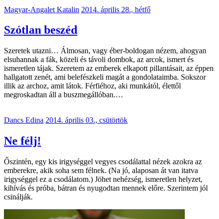
Magyar-Angalet Katalin
2014. április 28., hétfő
Szótlan beszéd
Szeretek utazni… Álmosan, vagy éber-boldogan nézem, ahogyan
elsuhannak a fák, közeli és távoli dombok, az arcok, ismert és
ismeretlen tájak. Szeretem az emberek elkapott pillantásait, az éppen
hallgatott zenét, ami belefészkeli magát a gondolataimba. Sokszor
illik az archoz, amit látok. Férfiéhoz, aki munkától, élettől
megroskadtan áll a buszmegállóban.…
Dancs Edina
2014. április 03., csütörtök
Ne félj!
Őszintén, egy kis irigységgel vegyes csodálattal nézek azokra az
emberekre, akik soha sem félnek. (Na jó, alaposan át van itatva
irigységgel ez a csodálatom.) Jöhet nehézség, ismeretlen helyzet,
kihívás és próba, bátran és nyugodtan mennek előre. Szerintem jól
csinálják.