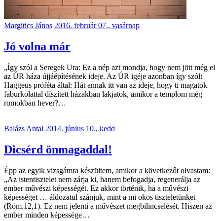
Margitics János
2016. február 07., vasárnap
Jó volna már
„Így szól a Seregek Ura: Ez a nép azt mondja, hogy nem jött még el
az ÚR háza újjáépítésének ideje. Az ÚR igéje azonban így szólt
Haggeus próféta által: Hát annak itt van az ideje, hogy ti magatok
faburkolattal díszített házakban lakjatok, amikor a templom még
romokban hever?…
Balázs Antal
2014. június 10., kedd
Dicsérd önmagaddal!
Épp az egyik vizsgámra készültem, amikor a következőt olvastam:
„Az istentisztelet nem zárja ki, hanem befogadja, regenerálja az
ember művészi képességét. Ez akkor történik, ha a művészi
képességet … áldozatul szánjuk, mint a mi okos tiszteletünket
(Róm.12,1). Ez nem jelenti a művészet megbilincselését. Hiszen az
ember minden képessége…