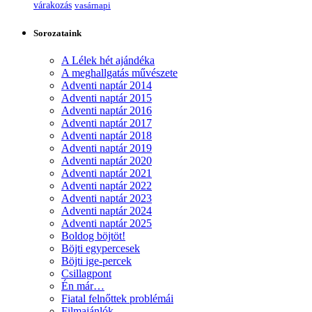
várakozás
vasárnapi
Sorozataink
A Lélek hét ajándéka
A meghallgatás művészete
Adventi naptár 2014
Adventi naptár 2015
Adventi naptár 2016
Adventi naptár 2017
Adventi naptár 2018
Adventi naptár 2019
Adventi naptár 2020
Adventi naptár 2021
Adventi naptár 2022
Adventi naptár 2023
Adventi naptár 2024
Adventi naptár 2025
Boldog böjtöt!
Böjti egypercesek
Böjti ige-percek
Csillagpont
Én már…
Fiatal felnőttek problémái
Filmajánlók