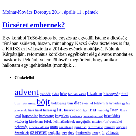
Molnár-Kovács Dorottya
2014. április 11., péntek
Dicséret embernek?
Egy korábbi TeSó-blogos bejegyzés az egyedül Istené a dicsőség
témában született, hiszen, mint ahogy Kacsó Géza tiszteletes is írta,
a KRISZ ezt választotta a 2014-es évének mottójává. Nálunk,
Kárpátalján, református körökben egyébként elég divatos mondat ez
máskor is. Például, velem többször megtörtént, hogy amikor
hallottam egy igehirdetést (mondjuk…
Címkefelhő
advent
bizalom
bizonyságtétel
ajándék
áldás
béke
bibliaolvasás
böjt
élet
boldogság
bűn
félelem
bizonytalanság
életvitel
feltámadás
gyász
hit
ima
Isten
húsvét
idő
gyermek
hála
halál
házasság
ige
imádság
Jézus
jövő
kapcsolat
karácsony
kegyelem
készülődés
kérdések
keresztyénség
lélek
közösség
küzdelem
lelki ajándékok
megújulás
mission (im)possible?
nehézség
öröm
nincsek áldása
őszinteség
pünkösd
reformáció
remény
segítség
szeretet
változás
szolgálat
Szentlélek
terv
újév
újrakezdés
ünnep
út