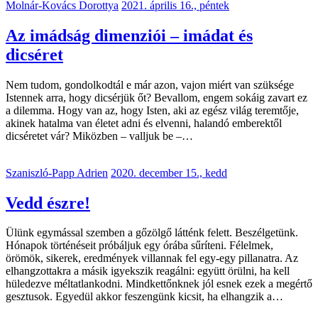
Molnár-Kovács Dorottya
2021. április 16., péntek
Az imádság dimenziói – imádat és
dicséret
Nem tudom, gondolkodtál e már azon, vajon miért van szüksége
Istennek arra, hogy dicsérjük őt? Bevallom, engem sokáig zavart ez
a dilemma. Hogy van az, hogy Isten, aki az egész világ teremtője,
akinek hatalma van életet adni és elvenni, halandó emberektől
dicséretet vár? Miközben – valljuk be –…
Szaniszló-Papp Adrien
2020. december 15., kedd
Vedd észre!
Ülünk egymással szemben a gőzölgő látténk felett. Beszélgetünk.
Hónapok történéseit próbáljuk egy órába sűríteni. Félelmek,
örömök, sikerek, eredmények villannak fel egy-egy pillanatra. Az
elhangzottakra a másik igyekszik reagálni: együtt örülni, ha kell
hüledezve méltatlankodni. Mindkettőnknek jól esnek ezek a megértő
gesztusok. Egyedül akkor feszengünk kicsit, ha elhangzik a…