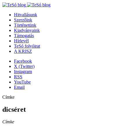
Hitvallásunk
Szerzőink
Történetünk
Kiadványaink
Támogatás
Hírlevél
TeSó folyóirat
A KRISZ
Facebook
X (Twitter)
Instagram
RSS
YouTube
Email
Címke
dicséret
Címke