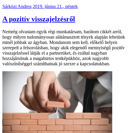
Sárközi Andrea
2019. június 21., péntek
A pozitív visszajelzésről
Nemrég olvastam egyik régi munkatársam, barátom cikkét arról,
hogy milyen tudományosan alátámasztott tények alapján lehetünk
minél jobbak az ágyban. Mondanom sem kell, előkelő helyen
szerepelt a felsorolásban, hogy akik elegendő mennyiségű pozitív
visszajelzéssel látják el a partnerüket, és ezáltal nagyban
hozzájárulnak a magabiztos testképükhöz, azok nagyobb
valószínűséggel számíthatnak jó szexre a kapcsolatukban.