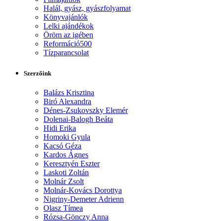
Halál, gyász, gyászfolyamat
Könyvajánlók
Lelki ajándékok
Öröm az igében
Reformáció500
Tízparancsolat
Szerzőink
Balázs Krisztina
Biró Alexandra
Dénes-Zsukovszky Elemér
Dolenai-Balogh Beáta
Hidi Erika
Homoki Gyula
Kacsó Géza
Kardos Ágnes
Keresztyén Eszter
Laskoti Zoltán
Molnár Zsolt
Molnár-Kovács Dorottya
Nigriny-Demeter Adrienn
Olasz Tímea
Rózsa-Gönczy Anna