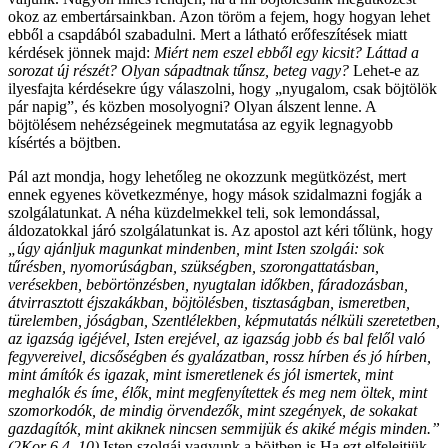
okoz az embertársainkban. Azon töröm a fejem, hogy hogyan lehet
ebből a csapdából szabadulni. Mert a látható erőfeszítések miatt
kérdések jönnek majd:
Miért nem eszel ebből egy kicsit? Láttad a
sorozat új részét? Olyan sápadtnak tűnsz, beteg vagy?
Lehet-e az
ilyesfajta kérdésekre úgy válaszolni, hogy „nyugalom, csak böjtölök
pár napig”, és közben mosolyogni? Olyan álszent lenne. A
böjtölésem nehézségeinek megmutatása az egyik legnagyobb
kísértés a böjtben.
Pál azt mondja, hogy lehetőleg ne okozzunk megütközést, mert
ennek egyenes következménye, hogy mások szidalmazni fogják a
szolgálatunkat. A néha küzdelmekkel teli, sok lemondással,
áldozatokkal járó szolgálatunkat is. Az apostol azt kéri tőlünk, hogy
„úgy ajánljuk magunkat mindenben, mint Isten szolgái: sok
tűrésben, nyomorúságban, szükségben, szorongattatásban,
verésekben, bebörtönzésben, nyugtalan időkben, fáradozásban,
átvirrasztott éjszakákban, böjtölésben, tisztaságban, ismeretben,
türelemben, jóságban, Szentlélekben, képmutatás nélküli szeretetben,
az igazság igéjével, Isten erejével, az igazság jobb és bal felől való
fegyvereivel, dicsőségben és gyalázatban, rossz hírben és jó hírben,
mint ámítók és igazak, mint ismeretlenek és jól ismertek, mint
meghalók és íme, élők, mint megfenyítettek és meg nem öltek, mint
szomorkodók, de mindig örvendezők, mint szegények, de sokakat
gazdagítók, mint akiknek nincsen semmijük és akiké mégis minden.”
(2Kor 6,4–10)
Isten szolgái vagyunk a böjtben is.Ha ezt elfelejtjük,