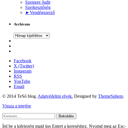
Szemere Judit
Szerkesztőség
►
Vendégszerző
Archívum
Archívum
Facebook
X (Twitter)
Instagram
RSS
YouTube
Email
© 2014 TeSó blog.
Adatvédelmi elvek.
Designed by
ThemeSphere
.
Vissza a tetejére
Beküldés
Írd be a kifejezést majd üss Entert a kereséshez. Nyomd meg az Esc-