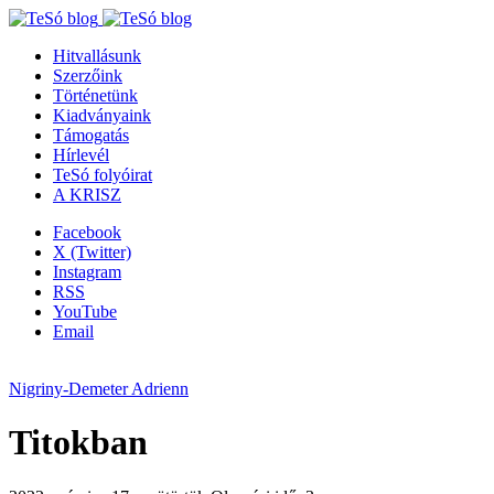
Hitvallásunk
Szerzőink
Történetünk
Kiadványaink
Támogatás
Hírlevél
TeSó folyóirat
A KRISZ
Facebook
X (Twitter)
Instagram
RSS
YouTube
Email
Nigriny-Demeter Adrienn
Titokban