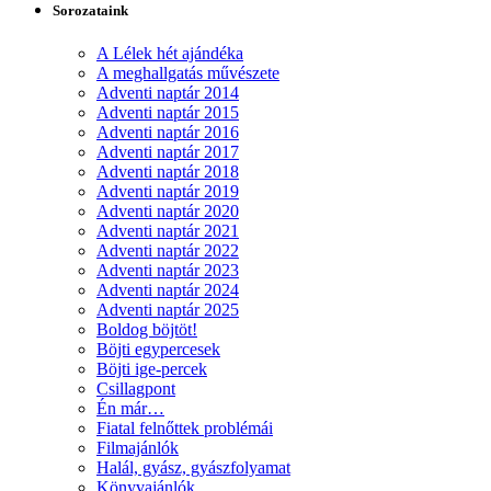
Sorozataink
A Lélek hét ajándéka
A meghallgatás művészete
Adventi naptár 2014
Adventi naptár 2015
Adventi naptár 2016
Adventi naptár 2017
Adventi naptár 2018
Adventi naptár 2019
Adventi naptár 2020
Adventi naptár 2021
Adventi naptár 2022
Adventi naptár 2023
Adventi naptár 2024
Adventi naptár 2025
Boldog böjtöt!
Böjti egypercesek
Böjti ige-percek
Csillagpont
Én már…
Fiatal felnőttek problémái
Filmajánlók
Halál, gyász, gyászfolyamat
Könyvajánlók