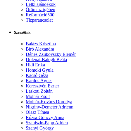
Lelki ajándékok
Öröm az igében
Reformáció500
Tízparancsolat
Szerzőink
Balázs Krisztina
Biró Alexandra
Dénes-Zsukovszky Elemér
Dolenai-Balogh Beáta
Hidi Erika
Homoki Gyula
Kacsó Géza
Kardos Ágnes
Keresztyén Eszter
Laskoti Zoltán
Molnár Zsolt
Molnár-Kovács Dorottya
Nigriny-Demeter Adrienn
Olasz Tímea
Rózsa-Gönczy Anna
Szaniszló-Papp Adrien
Szanyi György