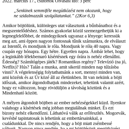
2022. március 17., csütörtök
Olvasási idő: 3 perc
„Senkinek semmiféle megütközést nem okozunk, hogy
ne szidalmazzák szolgálatunkat.” (2Kor 6,3)
Amikor böjtölünk, különleges utat választunk a bűnbánathoz és a
megszentelődéshez. Számos gyakorlat közül szemezgethetjük ki a
legmegfelelőbbet, de mindegyiknek ugyanaz a lényege: keressük
meg azt, ami éppen nagyon fontosnak tűnik számunkra, de elválaszt
az Istentől, és mondjunk le róla. Mondjunk le róla 40 napra. Vagy
csupán egy hónapra. Egy hétre. Egyetlen napra. Ámbár lehet, hogy
a leginkább lélekbemaró kísértésnek egy órára is nehéz ellenállni.
Édesség? Számítógépes játék? Romantikus regény? Televízió (na jó,
Netflix)? Hús? Talán a munka, amit sikerül minden nap túlzásba
vinni? A végtelenségig folytathatnánk a sort, mennyi minden van,
ami közénk és az Úr közé áll az életünkben. Itt van nekünk a böjti
időszak, amikor átgondolhatjuk mindezeket, tehetünk valamit azért,
hogy ez változzon, hogy rövidüljön a távolság köztünk és a
Mindenható között.
A mélyen átgondolt böjtben az ember nehézségekkel küzd. Ilyenkor
valahogy a kísértések még jobban megtalálnak minket. És ezt
bizony nehéz elkendőzni. Láthatóvá válik az erőfeszítés. Mogorvák,
kevésbé tapintatosak is lehetünk az embertársainkkal, a
családunkkal. De nincs rendjén, hogy a böjt miatt zsémbessé
váljunk. Nagyon nincs rendjén, ha a mi böjtölésünk megütközést