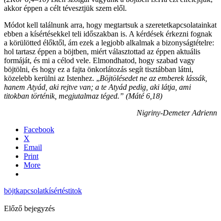
akkor éppen a célt tévesztjük szem elől.
Módot kell találnunk arra, hogy megtartsuk a szeretetkapcsolatainkat
ebben a kísértésekkel teli időszakban is. A kérdések érkezni fognak
a körülötted élőktől, ám ezek a legjobb alkalmak a bizonyságtételre:
hol tartasz éppen a böjtben, miért választottad az éppen aktuális
formáját, és mi a célod vele. Elmondhatod, hogy szabad vagy
böjtölni, és hogy ez a fajta önkorlátozás segít tisztábban látni,
közelebb kerülni az Istenhez. „
Böjtölésedet ne az emberek lássák,
hanem Atyád, aki rejtve van; a te Atyád pedig, aki látja, ami
titokban történik, megjutalmaz téged.” (Máté 6,18)
Nigriny-Demeter Adrienn
Facebook
X
Email
Print
More
böjt
kapcsolat
kísértés
titok
Előző bejegyzés