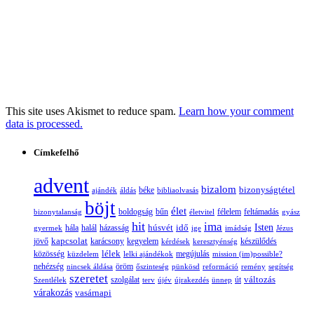
This site uses Akismet to reduce spam.
Learn how your comment
data is processed.
Címkefelhő
advent
bizalom
bizonyságtétel
ajándék
áldás
béke
bibliaolvasás
böjt
élet
boldogság
bűn
félelem
bizonytalanság
életvitel
feltámadás
gyász
hit
ima
Isten
húsvét
idő
gyermek
hála
halál
házasság
ige
imádság
Jézus
jövő
kapcsolat
karácsony
kegyelem
készülődés
kérdések
keresztyénség
lélek
közösség
küzdelem
lelki ajándékok
megújulás
mission (im)possible?
nehézség
öröm
nincsek áldása
őszinteség
pünkösd
reformáció
remény
segítség
szeretet
változás
szolgálat
Szentlélek
terv
újév
újrakezdés
ünnep
út
várakozás
vasárnapi