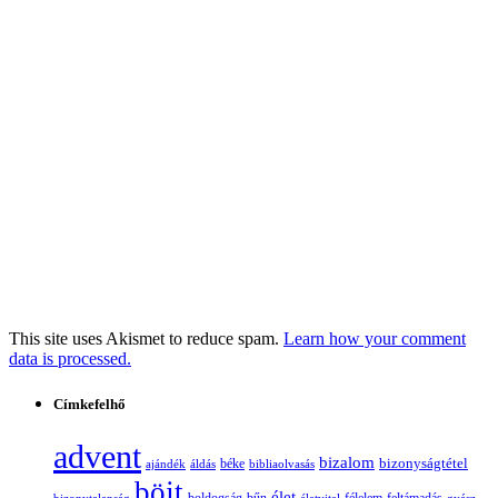
This site uses Akismet to reduce spam.
Learn how your comment
data is processed.
Címkefelhő
advent
bizalom
bizonyságtétel
ajándék
áldás
béke
bibliaolvasás
böjt
élet