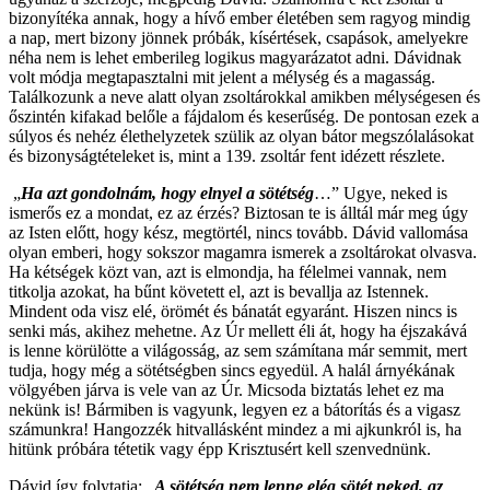
bizonyítéka annak, hogy a hívő ember életében sem ragyog mindig
a nap, mert bizony jönnek próbák, kísértések, csapások, amelyekre
néha nem is lehet emberileg logikus magyarázatot adni. Dávidnak
volt módja megtapasztalni mit jelent a mélység és a magasság.
Találkozunk a neve alatt olyan zsoltárokkal amikben mélységesen és
őszintén kifakad belőle a fájdalom és keserűség. De pontosan ezek a
súlyos és nehéz élethelyzetek szülik az olyan bátor megszólalásokat
és bizonyságtételeket is, mint a 139. zsoltár fent idézett részlete.
„
Ha azt gondolnám, hogy elnyel a sötétség
…” Ugye, neked is
ismerős ez a mondat, ez az érzés? Biztosan te is álltál már meg úgy
az Isten előtt, hogy kész, megtörtél, nincs tovább. Dávid vallomása
olyan emberi, hogy sokszor magamra ismerek a zsoltárokat olvasva.
Ha kétségek közt van, azt is elmondja, ha félelmei vannak, nem
titkolja azokat, ha bűnt követett el, azt is bevallja az Istennek.
Mindent oda visz elé, örömét és bánatát egyaránt. Hiszen nincs is
senki más, akihez mehetne. Az Úr mellett éli át, hogy ha éjszakává
is lenne körülötte a világosság, az sem számítana már semmit, mert
tudja, hogy még a sötétségben sincs egyedül. A halál árnyékának
völgyében járva is vele van az Úr. Micsoda biztatás lehet ez ma
nekünk is! Bármiben is vagyunk, legyen ez a bátorítás és a vigasz
számunkra! Hangozzék hitvallásként mindez a mi ajkunkról is, ha
hitünk próbára tétetik vagy épp Krisztusért kell szenvednünk.
Dávid így folytatja: „
A sötétség nem lenne elég sötét neked, az