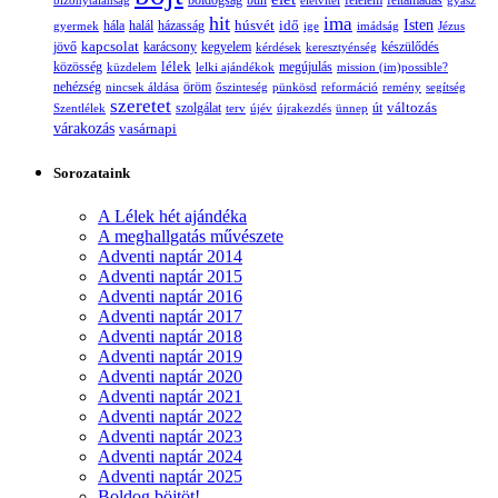
boldogság
bűn
félelem
bizonytalanság
életvitel
feltámadás
gyász
hit
ima
Isten
húsvét
idő
gyermek
hála
halál
házasság
ige
imádság
Jézus
jövő
kapcsolat
karácsony
kegyelem
készülődés
kérdések
keresztyénség
lélek
közösség
küzdelem
lelki ajándékok
megújulás
mission (im)possible?
nehézség
öröm
nincsek áldása
őszinteség
pünkösd
reformáció
remény
segítség
szeretet
változás
szolgálat
Szentlélek
terv
újév
újrakezdés
ünnep
út
várakozás
vasárnapi
Sorozataink
A Lélek hét ajándéka
A meghallgatás művészete
Adventi naptár 2014
Adventi naptár 2015
Adventi naptár 2016
Adventi naptár 2017
Adventi naptár 2018
Adventi naptár 2019
Adventi naptár 2020
Adventi naptár 2021
Adventi naptár 2022
Adventi naptár 2023
Adventi naptár 2024
Adventi naptár 2025
Boldog böjtöt!