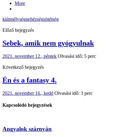
More
kiút
mélység
nehézség
sötétség
Előző bejegyzés
Sebek, amik nem gyógyulnak
2021. november 12., péntek
Olvasási idő: 5 perc
Következő bejegyzés
Én és a fantasy 4.
2021. november 16., kedd
Olvasási idő: 3 perc
Kapcsolódó bejegyzések
Angyalok szárnyán