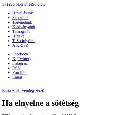
Hitvallásunk
Szerzőink
Történetünk
Kiadványaink
Támogatás
Hírlevél
TeSó folyóirat
A KRISZ
Facebook
X (Twitter)
Instagram
RSS
YouTube
Email
Barta Attila
Vendégszerző
Ha elnyelne a sötétség