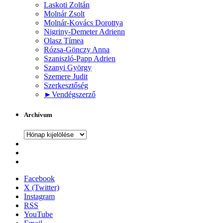
Laskoti Zoltán
Molnár Zsolt
Molnár-Kovács Dorottya
Nigriny-Demeter Adrienn
Olasz Tímea
Rózsa-Gönczy Anna
Szaniszló-Papp Adrien
Szanyi György
Szemere Judit
Szerkesztőség
►
Vendégszerző
Archívum
Archívum
Facebook
X (Twitter)
Instagram
RSS
YouTube