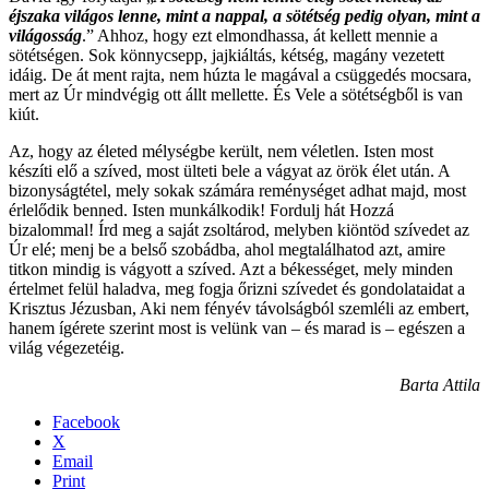
éjszaka világos lenne, mint a nappal, a sötétség pedig olyan, mint a
világosság
.” Ahhoz, hogy ezt elmondhassa, át kellett mennie a
sötétségen. Sok könnycsepp, jajkiáltás, kétség, magány vezetett
idáig. De át ment rajta, nem húzta le magával a csüggedés mocsara,
mert az Úr mindvégig ott állt mellette. És Vele a sötétségből is van
kiút.
Az, hogy az életed mélységbe került, nem véletlen. Isten most
készíti elő a szíved, most ülteti bele a vágyat az örök élet után. A
bizonyságtétel, mely sokak számára reménységet adhat majd, most
érlelődik benned. Isten munkálkodik! Fordulj hát Hozzá
bizalommal! Írd meg a saját zsoltárod, melyben kiöntöd szívedet az
Úr elé; menj be a belső szobádba, ahol megtalálhatod azt, amire
titkon mindig is vágyott a szíved. Azt a békességet, mely minden
értelmet felül haladva, meg fogja őrizni szívedet és gondolataidat a
Krisztus Jézusban, Aki nem fényév távolságból szemléli az embert,
hanem ígérete szerint most is velünk van – és marad is – egészen a
világ végezetéig.
Barta Attila
Facebook
X
Email
Print