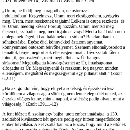
2021. november 14., vasárnap
Olvasási idő: 3 perc
„
Uram, ne feddj meg haragodban, ne ostorozz
indulatodban! Kegyelmezz, Uram, mert elcsüggedtem, gyógyíts
meg, Uram, mert reszketnek tagjaim! Lelkem is csupa reszketés, és
te, Uram, meddig késel? Fordulj hozzám, Uram, mentsd meg
életemet, szabadíts meg, mert irgalmas vagy! Mert a halál után nem
emlegetnek téged, ki ad hálát neked a sírban? Belefáradtam a
sóhajtozásba. Egész éjjel könnyekkel áztatom ágyamat,
könnyeimmel öntözöm fekvőhelyemet. Szemem elhomályosodott a
bánattól, fénye megtört sok ellenségem miatt. Távozzatok tőlem
mind, ti, gonosztevők, mert meghallotta az Úr hangos
sírásomat! Meghallgatta könyörgésemet az Úr, imádságomat
elfogadta az Úr. Megszégyenül és reszketni fog nagyon minden
ellenségem, meghátrál és megszégyenül egy pillanat alatt!” (Zsolt
6,2-11)
„
Ha azt gondolnám, hogy elnyel a sötétség, és éjszakává lesz
körülöttem a világosság: a sötétség nem lenne elég sötét neked, az
éjszaka világos lenne, mint a nappal, a sötétség pedig olyan, mint a
világosság.” (Zsolt 139,11-12)
A fent idézett 6. zsoltár egy bajba jutott ember imádsága, a 139.
zsoltárból kiválasztott két igevers pedig egy hitben megerősödött
ember hitvallása. A két zsoltárban az a közös, hogy mind a kettőnek
ugyanaz a szerzője, mégpedig Dávid. Számomra e két zsoltár a