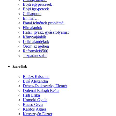
Böjti egypercesek
Böjti ige-percek
Csillagpont
Én már…
Fiatal felnőttek problémái
Filmajánlók
Halál, gyász, gyászfolyamat
Könyvajánlók
Lelki ajándékok
Öröm az igében
Reformáció500
Tízparancsolat
Szerzőink
Balázs Krisztina
Biró Alexandra
Dénes-Zsukovszky Elemér
Dolenai-Balogh Beáta
Hidi Erika
Homoki Gyula
Kacsó Géza
Kardos Ágnes
Keresztyén Eszter