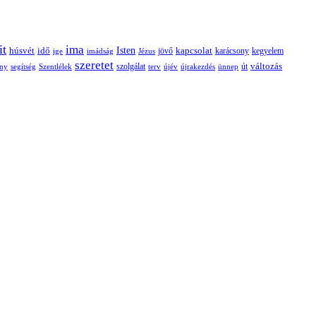
it
ima
Isten
húsvét
idő
jövő
kapcsolat
karácsony
kegyelem
ige
imádság
Jézus
szeretet
változás
szolgálat
ny
segítség
Szentlélek
terv
újév
újrakezdés
ünnep
út