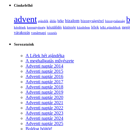
Címkefelhő
advent
b
bizalom
bizonyságtétel
ajándék
áldás
béke
bizonytalanság
lélek
készülődés
kérdések
keresztyénség
közösség
küzdelem
lelki ajándékok
megúj
várakozás
vasárnapi
vezetés
Sorozataink
A Lélek hét ajándéka
A meghallgatás művészete
Adventi naptár 2014
Adventi naptár 2015
Adventi naptár 2016
Adventi naptár 2017
Adventi naptár 2018
Adventi naptár 2019
Adventi naptár 2020
Adventi naptár 2021
Adventi naptár 2022
Adventi naptár 2023
Adventi naptár 2024
Adventi naptár 2025
Boldog böjtöt!