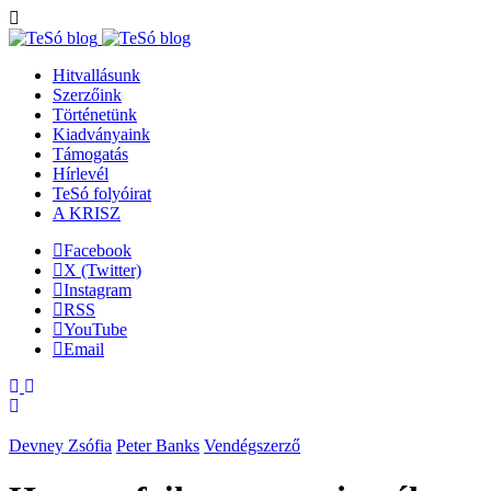
Hitvallásunk
Szerzőink
Történetünk
Kiadványaink
Támogatás
Hírlevél
TeSó folyóirat
A KRISZ
Facebook
X (Twitter)
Instagram
RSS
YouTube
Email
Devney Zsófia
Peter Banks
Vendégszerző