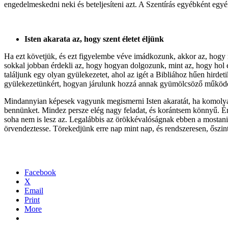
engedelmeskedni neki és beteljesíteni azt. A Szentírás egyébként egyért
Isten akarata az, hogy szent életet éljünk
Ha ezt követjük, és ezt figyelembe véve imádkozunk, akkor az, hogy m
sokkal jobban érdekli az, hogy hogyan dolgozunk, mint az, hogy hol 
találjunk egy olyan gyülekezetet, ahol az igét a Bibliához hűen hirdeti
gyülekezetünkért, hogyan járulunk hozzá annak gyümölcsöző működésé
Mindannyian képesek vagyunk megismerni Isten akaratát, ha komolyan v
bennünket. Mindez persze elég nagy feladat, és korántsem könnyű. Én
soha nem is lesz az. Legalábbis az örökkévalóságnak ebben a mostani 
örvendeztesse. Törekedjünk erre nap mint nap, és rendszeresen, őszin
Facebook
X
Email
Print
More