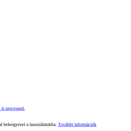
is processed.
al beleegyezel a használatukba.
További információk