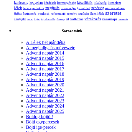
karácsony
kegyelem
készülődés
kérdések
keresztyénség
közösség
küzdelem
lélek
nehézség
lelki ajándékok
megújulás
mission (im)possible?
nincsek áldása
szeretet
öröm
őszinteség
pünkösd
reformáció
remény
segítség
Szentlélek
változás
várakozás
vasárnapi
szolgálat
terv
újév
újrakezdés
ünnep
út
vezetés
Sorozataink
A Lélek hét ajándéka
A meghallgatás művészete
Adventi naptár 2014
Adventi naptár 2015
Adventi naptár 2016
Adventi naptár 2017
Adventi naptár 2018
Adventi naptár 2019
Adventi naptár 2020
Adventi naptár 2021
Adventi naptár 2022
Adventi naptár 2023
Adventi naptár 2024
Adventi naptár 2025
Boldog böjtöt!
Böjti egypercesek
Böjti ige-percek