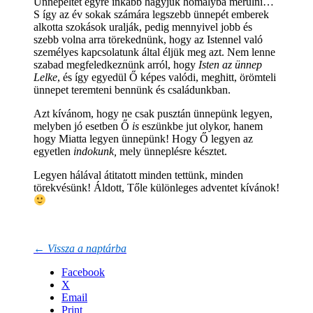
Ünnepeltet egyre inkább hagyjuk homályba merülni…
S így az év sokak számára legszebb ünnepét emberek
alkotta szokások uralják, pedig mennyivel jobb és
szebb volna arra törekednünk, hogy az Istennel való
személyes kapcsolatunk által éljük meg azt. Nem lenne
szabad megfeledkeznünk arról, hogy
Isten az ünnep
Lelke
, és így egyedül Ő képes valódi, meghitt, örömteli
ünnepet teremteni bennünk és családunkban.
Azt kívánom, hogy ne csak pusztán ünnepünk legyen,
melyben jó esetben Ő
is
eszünkbe jut olykor, hanem
hogy Miatta legyen ünnepünk! Hogy Ő legyen az
egyetlen
indokunk,
mely ünneplésre késztet.
Legyen hálával átitatott minden tettünk, minden
törekvésünk! Áldott, Tőle különleges adventet kívánok!
← Vissza a naptárba
Facebook
X
Email
Print