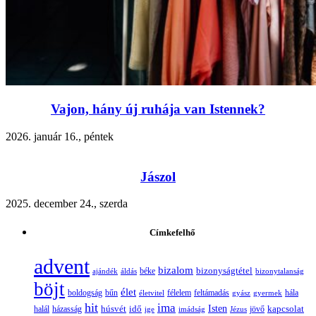
Vajon, hány új ruhája van Istennek?
2026. január 16., péntek
Jászol
2025. december 24., szerda
Címkefelhő
advent
bizalom
bizonyságtétel
ajándék
áldás
béke
bizonytalanság
böjt
élet
boldogság
bűn
félelem
életvitel
feltámadás
gyász
gyermek
hála
hit
ima
Isten
húsvét
idő
jövő
kapcsolat
halál
házasság
ige
imádság
Jézus