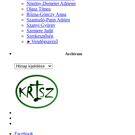
Nigriny-Demeter Adrienn
Olasz Tímea
Rózsa-Gönczy Anna
Szaniszló-Papp Adrien
Szanyi György
Szemere Judit
Szerkesztőség
►
Vendégszerző
Archívum
Archívum
Facebook