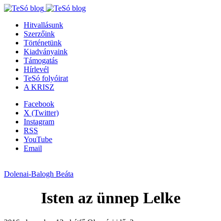
Hitvallásunk
Szerzőink
Történetünk
Kiadványaink
Támogatás
Hírlevél
TeSó folyóirat
A KRISZ
Facebook
X (Twitter)
Instagram
RSS
YouTube
Email
Dolenai-Balogh Beáta
Isten az ünnep Lelke