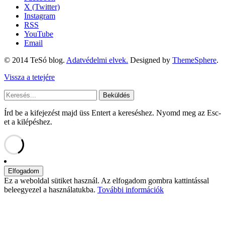
X (Twitter)
Instagram
RSS
YouTube
Email
© 2014 TeSó blog.
Adatvédelmi elvek.
Designed by
ThemeSphere
.
Vissza a tetejére
Beküldés
Írd be a kifejezést majd üss Entert a kereséshez. Nyomd meg az Esc-
et a kilépéshez.
Ez a weboldal sütiket használ. Az elfogadom gombra kattintással
beleegyezel a használatukba.
További információk