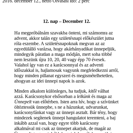
2016. december 12., hétfő
Olvasási idő: 2 perc
12. nap – December 12.
Ha megpróbálnám szavakba önteni, mi számomra az
advent, akkor talán egy születésnapi előkészület jutna
róla eszembe. A születésnapoknak megvan az az
egyedülálló varázsa, hogy akárhányadikat ünnepeljük,
mindegyik páratlan a maga módján, mert soha többé
nem leszünk újra 10, 20, 40 vagy épp 70 évesek.
Valahol így van ez a karácsonnyal és az adventi
időszakkal is, hajlamosak vagyunk megfeledkezni arról,
hogy minden pillanat egyszeri és megismételhetetlen,
ahogyan az idei ünnepi napok is azok.
Minden alkalom különleges, ha tudjuk,
kitől
válhat
azzá. Karácsonykor elsősorban a
lelkünk
és maga az
Ünnepelt
van előtérben. Isten arra hív, hogy a szívünket
öltöztessük ünnepbe, s ne a házunkat, udvarunkat,
karácsonyfánkat vagy az ünnepi asztalt. Bár tény, hogy
mindezek segítenek ünnepi hangulatot teremteni, a baj
inkább azzal van, hogy egyre több karácsony
alkalmával mi csak az ünnepet akarjuk, de magát az