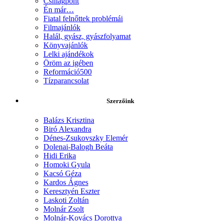
Csillagpont
Én már…
Fiatal felnőttek problémái
Filmajánlók
Halál, gyász, gyászfolyamat
Könyvajánlók
Lelki ajándékok
Öröm az igében
Reformáció500
Tízparancsolat
Szerzőink
Balázs Krisztina
Biró Alexandra
Dénes-Zsukovszky Elemér
Dolenai-Balogh Beáta
Hidi Erika
Homoki Gyula
Kacsó Géza
Kardos Ágnes
Keresztyén Eszter
Laskoti Zoltán
Molnár Zsolt
Molnár-Kovács Dorottya