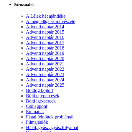
Sorozataink
A Lélek hét ajándéka
A meghallgatás művészete
Adventi naptár 2014
Adventi naptár 2015
Adventi naptár 2016
Adventi naptár 2017
Adventi naptár 2018
Adventi naptár 2019
Adventi naptár 2020
Adventi naptár 2021
Adventi naptár 2022
Adventi naptár 2023
Adventi naptár 2024
Adventi naptár 2025
Boldog böjtöt!
Böjti egypercesek
Böjti ige-percek
Csillagpont
Én már…
Fiatal felnőttek problémái
Filmajánlók
Halál, gyász, gyászfolyamat