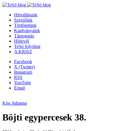
Hitvallásunk
Szerzőink
Történetünk
Kiadványaink
Támogatás
Hírlevél
TeSó folyóirat
A KRISZ
Facebook
X (Twitter)
Instagram
RSS
YouTube
Email
Kiss Julianna
Böjti egypercesek 38.