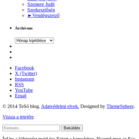
Szemere Judit
Szerkesztőség
►
Vendégszerző
Archívum
Archívum
Facebook
X (Twitter)
Instagram
RSS
YouTube
Email
© 2014 TeSó blog.
Adatvédelmi elvek.
Designed by
ThemeSphere
.
Vissza a tetejére
Beküldés
Írd be a kifejezést majd üss Entert a kereséshez. Nyomd meg az Esc-