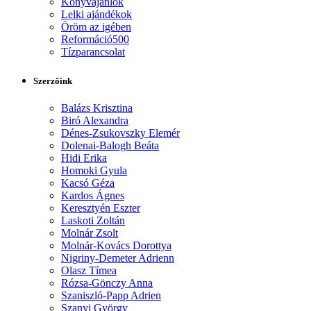
Könyvajánlók
Lelki ajándékok
Öröm az igében
Reformáció500
Tízparancsolat
Szerzőink
Balázs Krisztina
Biró Alexandra
Dénes-Zsukovszky Elemér
Dolenai-Balogh Beáta
Hidi Erika
Homoki Gyula
Kacsó Géza
Kardos Ágnes
Keresztyén Eszter
Laskoti Zoltán
Molnár Zsolt
Molnár-Kovács Dorottya
Nigriny-Demeter Adrienn
Olasz Tímea
Rózsa-Gönczy Anna
Szaniszló-Papp Adrien
Szanyi György