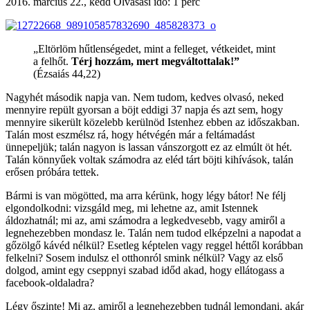
2016. március 22., kedd
Olvasási idő: 1 perc
„Eltörlöm hűtlenségedet, mint a felleget, vétkeidet, mint
a felhőt.
Térj hozzám, mert megváltottalak!”
(Ézsaiás 44,22)
Nagyhét második napja van. Nem tudom, kedves olvasó, neked
mennyire repült gyorsan a böjt eddigi 37 napja és azt sem, hogy
mennyire sikerült közelebb kerülnöd Istenhez ebben az időszakban.
Talán most eszmélsz rá, hogy hétvégén már a feltámadást
ünnepeljük; talán nagyon is lassan vánszorgott ez az elmúlt öt hét.
Talán könnyűek voltak számodra az eléd tárt böjti kihívások, talán
erősen próbára tettek.
Bármi is van mögötted, ma arra kérünk, hogy légy bátor! Ne félj
elgondolkodni: vizsgáld meg, mi lehetne az, amit Istennek
áldozhatnál; mi az, ami számodra a legkedvesebb, vagy amiről a
legnehezebben mondasz le. Talán nem tudod elképzelni a napodat a
gőzölgő kávéd nélkül? Esetleg képtelen vagy reggel héttől korábban
felkelni? Sosem indulsz el otthonról smink nélkül? Vagy az első
dolgod, amint egy cseppnyi szabad időd akad, hogy ellátogass a
facebook-oldaladra?
Légy őszinte! Mi az, amiről a legnehezebben tudnál lemondani, akár