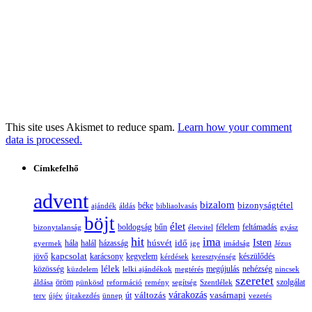
This site uses Akismet to reduce spam.
Learn how your comment
data is processed.
Címkefelhő
advent
bizalom
bizonyságtétel
ajándék
áldás
béke
bibliaolvasás
böjt
élet
boldogság
bűn
félelem
bizonytalanság
életvitel
feltámadás
gyász
hit
ima
Isten
húsvét
idő
gyermek
hála
halál
házasság
ige
imádság
Jézus
jövő
kapcsolat
karácsony
kegyelem
készülődés
kérdések
keresztyénség
lélek
nehézség
közösség
küzdelem
lelki ajándékok
megtérés
megújulás
nincsek
szeretet
öröm
szolgálat
áldása
pünkösd
reformáció
remény
segítség
Szentlélek
változás
várakozás
vasárnapi
terv
újév
újrakezdés
ünnep
út
vezetés