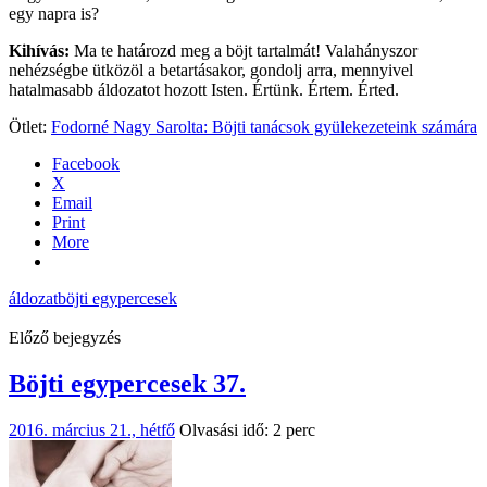
egy napra is?
Kihívás:
Ma te határozd meg a böjt tartalmát! Valahányszor
nehézségbe ütközöl a betartásakor, gondolj arra, mennyivel
hatalmasabb áldozatot hozott Isten. Értünk. Értem. Érted.
Ötlet:
Fodorné Nagy Sarolta: Böjti tanácsok gyülekezeteink számára
Facebook
X
Email
Print
More
áldozat
böjti egypercesek
Előző bejegyzés
Böjti egypercesek 37.
2016. március 21., hétfő
Olvasási idő: 2 perc