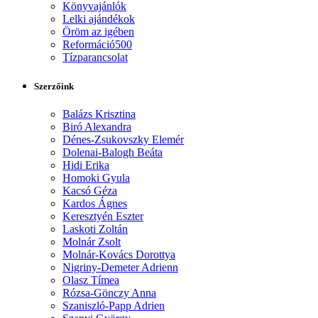
Könyvajánlók
Lelki ajándékok
Öröm az igében
Reformáció500
Tízparancsolat
Szerzőink
Balázs Krisztina
Biró Alexandra
Dénes-Zsukovszky Elemér
Dolenai-Balogh Beáta
Hidi Erika
Homoki Gyula
Kacsó Géza
Kardos Ágnes
Keresztyén Eszter
Laskoti Zoltán
Molnár Zsolt
Molnár-Kovács Dorottya
Nigriny-Demeter Adrienn
Olasz Tímea
Rózsa-Gönczy Anna
Szaniszló-Papp Adrien