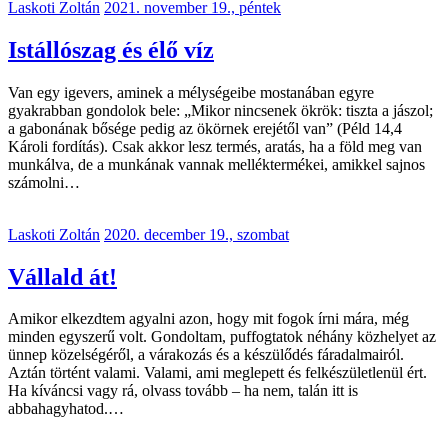
Laskoti Zoltán
2021. november 19., péntek
Istállószag és élő víz
Van egy igevers, aminek a mélységeibe mostanában egyre
gyakrabban gondolok bele: „Mikor nincsenek ökrök: tiszta a jászol;
a gabonának bősége pedig az ökörnek erejétől van” (Péld 14,4
Károli fordítás). Csak akkor lesz termés, aratás, ha a föld meg van
munkálva, de a munkának vannak melléktermékei, amikkel sajnos
számolni…
Laskoti Zoltán
2020. december 19., szombat
Vállald át!
Amikor elkezdtem agyalni azon, hogy mit fogok írni mára, még
minden egyszerű volt. Gondoltam, puffogtatok néhány közhelyet az
ünnep közelségéről, a várakozás és a készülődés fáradalmairól.
Aztán történt valami. Valami, ami meglepett és felkészületlenül ért.
Ha kíváncsi vagy rá, olvass tovább – ha nem, talán itt is
abbahagyhatod.…