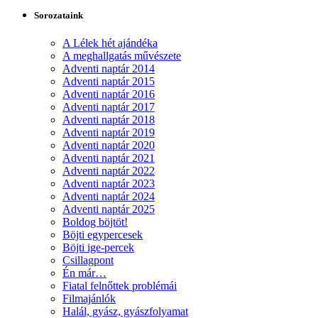
Sorozataink
A Lélek hét ajándéka
A meghallgatás művészete
Adventi naptár 2014
Adventi naptár 2015
Adventi naptár 2016
Adventi naptár 2017
Adventi naptár 2018
Adventi naptár 2019
Adventi naptár 2020
Adventi naptár 2021
Adventi naptár 2022
Adventi naptár 2023
Adventi naptár 2024
Adventi naptár 2025
Boldog böjtöt!
Böjti egypercesek
Böjti ige-percek
Csillagpont
Én már…
Fiatal felnőttek problémái
Filmajánlók
Halál, gyász, gyászfolyamat