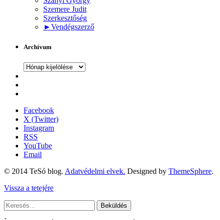
Szanyi György
Szemere Judit
Szerkesztőség
►
Vendégszerző
Archívum
Archívum
Facebook
X (Twitter)
Instagram
RSS
YouTube
Email
© 2014 TeSó blog.
Adatvédelmi elvek.
Designed by
ThemeSphere
.
Vissza a tetejére
Beküldés