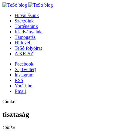
Hitvallásunk
Szerzőink
Történetünk
Kiadványaink
Támogatás
Hírlevél
TeSó folyóirat
A KRISZ
Facebook
X (Twitter)
Instagram
RSS
YouTube
Email
Címke
tisztaság
Címke