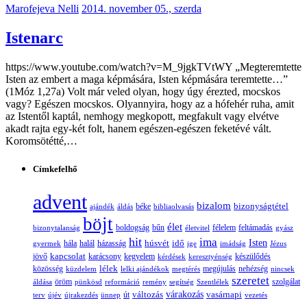
Marofejeva Nelli
2014. november 05., szerda
Istenarc
https://www.youtube.com/watch?v=M_9jgkTVtWY „Megteremtette
Isten az embert a maga képmására, Isten képmására teremtette…”
(1Móz 1,27a) Volt már veled olyan, hogy úgy érezted, mocskos
vagy? Egészen mocskos. Olyannyira, hogy az a hófehér ruha, amit
az Istentől kaptál, nemhogy megkopott, megfakult vagy elvétve
akadt rajta egy-két folt, hanem egészen-egészen feketévé vált.
Koromsötétté,…
Címkefelhő
advent
bizalom
bizonyságtétel
ajándék
áldás
béke
bibliaolvasás
böjt
élet
boldogság
bűn
félelem
bizonytalanság
életvitel
feltámadás
gyász
hit
ima
Isten
húsvét
idő
gyermek
hála
halál
házasság
ige
imádság
Jézus
jövő
kapcsolat
karácsony
kegyelem
készülődés
kérdések
keresztyénség
lélek
nehézség
közösség
küzdelem
lelki ajándékok
megtérés
megújulás
nincsek
szeretet
öröm
szolgálat
áldása
pünkösd
reformáció
remény
segítség
Szentlélek
változás
várakozás
vasárnapi
terv
újév
újrakezdés
ünnep
út
vezetés