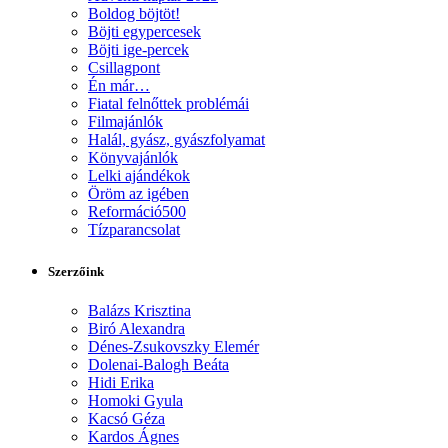
Boldog böjtöt!
Böjti egypercesek
Böjti ige-percek
Csillagpont
Én már…
Fiatal felnőttek problémái
Filmajánlók
Halál, gyász, gyászfolyamat
Könyvajánlók
Lelki ajándékok
Öröm az igében
Reformáció500
Tízparancsolat
Szerzőink
Balázs Krisztina
Biró Alexandra
Dénes-Zsukovszky Elemér
Dolenai-Balogh Beáta
Hidi Erika
Homoki Gyula
Kacsó Géza
Kardos Ágnes