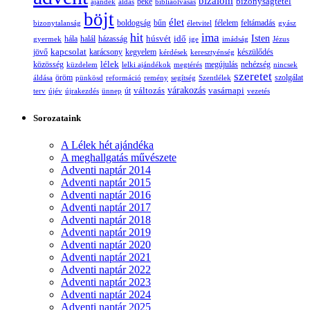
bizalom
bizonyságtétel
ajándék
áldás
béke
bibliaolvasás
böjt
élet
boldogság
bűn
félelem
bizonytalanság
életvitel
feltámadás
gyász
hit
ima
Isten
húsvét
idő
gyermek
hála
halál
házasság
ige
imádság
Jézus
jövő
kapcsolat
karácsony
kegyelem
készülődés
kérdések
keresztyénség
lélek
nehézség
közösség
küzdelem
lelki ajándékok
megtérés
megújulás
nincsek
szeretet
öröm
szolgálat
áldása
pünkösd
reformáció
remény
segítség
Szentlélek
változás
várakozás
vasárnapi
terv
újév
újrakezdés
ünnep
út
vezetés
Sorozataink
A Lélek hét ajándéka
A meghallgatás művészete
Adventi naptár 2014
Adventi naptár 2015
Adventi naptár 2016
Adventi naptár 2017
Adventi naptár 2018
Adventi naptár 2019
Adventi naptár 2020
Adventi naptár 2021
Adventi naptár 2022
Adventi naptár 2023
Adventi naptár 2024
Adventi naptár 2025