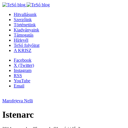
Hitvallásunk
Szerzőink
Történetünk
Kiadványaink
Támogatás
Hírlevél
TeSó folyóirat
A KRISZ
Facebook
X (Twitter)
Instagram
RSS
YouTube
Email
Marofejeva Nelli
Istenarc