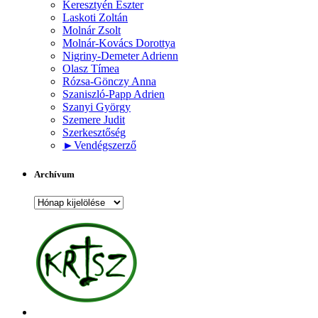
Keresztyén Eszter
Laskoti Zoltán
Molnár Zsolt
Molnár-Kovács Dorottya
Nigriny-Demeter Adrienn
Olasz Tímea
Rózsa-Gönczy Anna
Szaniszló-Papp Adrien
Szanyi György
Szemere Judit
Szerkesztőség
►
Vendégszerző
Archívum
Archívum