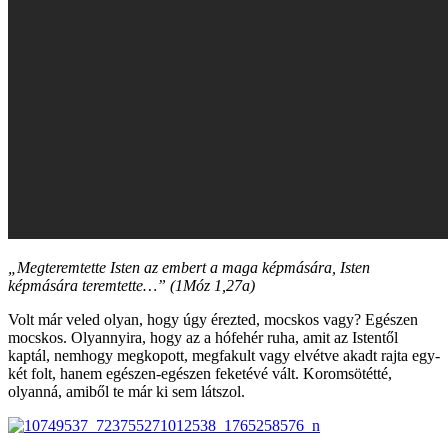
„Megteremtette Isten az embert a maga képmására, Isten
képmására teremtette…” (1Móz 1,27a)
Volt már veled olyan, hogy úgy érezted, mocskos vagy? Egészen
mocskos. Olyannyira, hogy az a hófehér ruha, amit az Istentől
kaptál, nemhogy megkopott, megfakult vagy elvétve akadt rajta egy-
két folt, hanem egészen-egészen feketévé vált. Koromsötétté,
olyanná, amiből te már ki sem látszol.