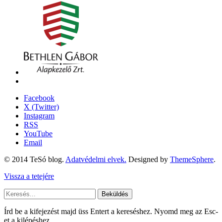
Facebook
X (Twitter)
Instagram
RSS
YouTube
Email
© 2014 TeSó blog.
Adatvédelmi elvek.
Designed by
ThemeSphere
.
Vissza a tetejére
Beküldés
Írd be a kifejezést majd üss Entert a kereséshez. Nyomd meg az Esc-
et a kilépéshez.