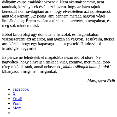
diákjaim csupa csalódást okoznak. Nem akarnak semmit, nem
tanulnak, közönyösek és én azt hiszem, hogy az Isten rajtuk
keresztül akar rávilágítani arra, hogy elvesztettem azt az istenarcot,
amit tőle kaptam. Az pedig, ami bennem maradt, nagyon véges,
limitált dolog. Értem ez alatt a türelmet, a szeretet, a nyugalmat, és
még sok minden mást.
Ebből kifolyólag úgy döntöttem, harcolok és megpróbálom
visszaszerezni azt az arcot, ami igazán én vagyok. Testéveim, titeket
arra kérlek, hogy egy kapavágást ti is tegyetek! Hordozzátok
imádságban egymást!
És persze ne felejtsetek el magatokba nézni időről időre! Ne
hagyjátok, hogy elnyeljen titeket a világ szennye, mert minél több
réteg rakódik ránk, annál nehezebb
„kihűlt csillagok hamuja alól”
kibányászni magamat, magunkat.
Marofejeva Nelli
Facebook
X
Email
Print
More