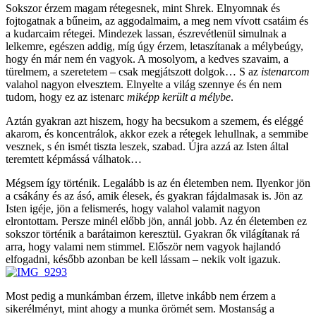
Sokszor érzem magam rétegesnek, mint Shrek. Elnyomnak és
fojtogatnak a bűneim, az aggodalmaim, a meg nem vívott csatáim és
a kudarcaim rétegei. Mindezek lassan, észrevétlenül simulnak a
lelkemre, egészen addig, míg úgy érzem, letaszítanak a mélybeúgy,
hogy én már nem én vagyok. A mosolyom, a kedves szavaim, a
türelmem, a szeretetem – csak megjátszott dolgok… S az
istenarcom
valahol nagyon elvesztem. Elnyelte a világ szennye és én nem
tudom, hogy ez az istenarc
miképp került a mélybe
.
Aztán gyakran azt hiszem, hogy ha becsukom a szemem, és eléggé
akarom, és koncentrálok, akkor ezek a rétegek lehullnak, a semmibe
vesznek, s én ismét tiszta leszek, szabad. Újra azzá az Isten által
teremtett képmássá válhatok…
Mégsem így történik. Legalább is az én életemben nem. Ilyenkor jön
a csákány és az ásó, amik élesek, és gyakran fájdalmasak is. Jön az
Isten igéje, jön a felismerés, hogy valahol valamit nagyon
elrontottam. Persze minél előbb jön, annál jobb. Az én életemben ez
sokszor történik a barátaimon keresztül. Gyakran ők világítanak rá
arra, hogy valami nem stimmel. Először nem vagyok hajlandó
elfogadni, később azonban be kell lássam – nekik volt igazuk.
Most pedig a munkámban érzem, illetve inkább nem érzem a
sikerélményt, mint ahogy a munka örömét sem. Mostanság a