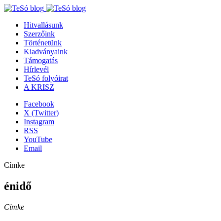
Hitvallásunk
Szerzőink
Történetünk
Kiadványaink
Támogatás
Hírlevél
TeSó folyóirat
A KRISZ
Facebook
X (Twitter)
Instagram
RSS
YouTube
Email
Címke
énidő
Címke