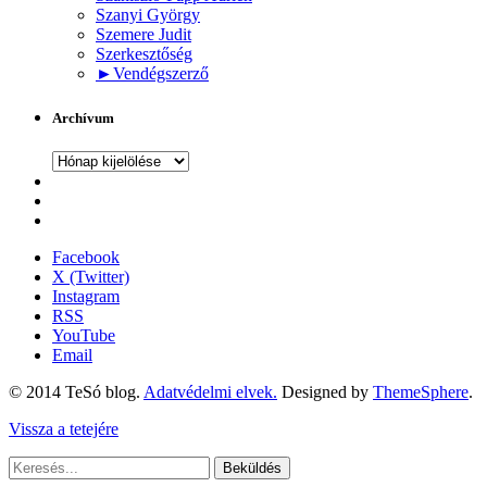
Szanyi György
Szemere Judit
Szerkesztőség
►
Vendégszerző
Archívum
Archívum
Facebook
X (Twitter)
Instagram
RSS
YouTube
Email
© 2014 TeSó blog.
Adatvédelmi elvek.
Designed by
ThemeSphere
.
Vissza a tetejére
Beküldés