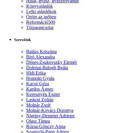
Halál, gyász, gyászfolyamat
Könyvajánlók
Lelki ajándékok
Öröm az igében
Reformáció500
Tízparancsolat
Szerzőink
Balázs Krisztina
Biró Alexandra
Dénes-Zsukovszky Elemér
Dolenai-Balogh Beáta
Hidi Erika
Homoki Gyula
Kacsó Géza
Kardos Ágnes
Keresztyén Eszter
Laskoti Zoltán
Molnár Zsolt
Molnár-Kovács Dorottya
Nigriny-Demeter Adrienn
Olasz Tímea
Rózsa-Gönczy Anna
Szaniszló-Papp Adrien