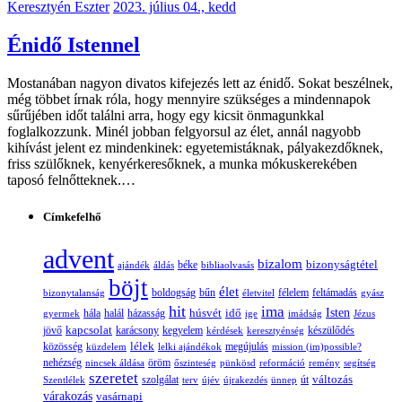
Keresztyén Eszter
2023. július 04., kedd
Énidő Istennel
Mostanában nagyon divatos kifejezés lett az énidő. Sokat beszélnek,
még többet írnak róla, hogy mennyire szükséges a mindennapok
sűrűjében időt találni arra, hogy egy kicsit önmagunkkal
foglalkozzunk. Minél jobban felgyorsul az élet, annál nagyobb
kihívást jelent ez mindenkinek: egyetemistáknak, pályakezdőknek,
friss szülőknek, kenyérkeresőknek, a munka mókuskerekében
taposó felnőtteknek.…
Címkefelhő
advent
bizalom
bizonyságtétel
ajándék
áldás
béke
bibliaolvasás
böjt
élet
boldogság
bűn
félelem
bizonytalanság
életvitel
feltámadás
gyász
hit
ima
Isten
húsvét
idő
gyermek
hála
halál
házasság
ige
imádság
Jézus
jövő
kapcsolat
karácsony
kegyelem
készülődés
kérdések
keresztyénség
lélek
közösség
küzdelem
lelki ajándékok
megújulás
mission (im)possible?
nehézség
öröm
nincsek áldása
őszinteség
pünkösd
reformáció
remény
segítség
szeretet
változás
szolgálat
Szentlélek
terv
újév
újrakezdés
ünnep
út
várakozás
vasárnapi