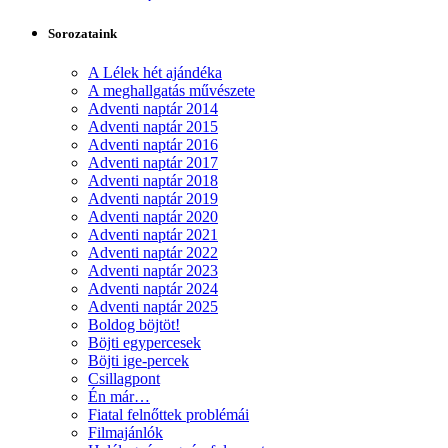
Sorozataink
A Lélek hét ajándéka
A meghallgatás művészete
Adventi naptár 2014
Adventi naptár 2015
Adventi naptár 2016
Adventi naptár 2017
Adventi naptár 2018
Adventi naptár 2019
Adventi naptár 2020
Adventi naptár 2021
Adventi naptár 2022
Adventi naptár 2023
Adventi naptár 2024
Adventi naptár 2025
Boldog böjtöt!
Böjti egypercesek
Böjti ige-percek
Csillagpont
Én már…
Fiatal felnőttek problémái
Filmajánlók