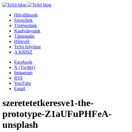
Hitvallásunk
Szerzőink
Történetünk
Kiadványaink
Támogatás
Hírlevél
TeSó folyóirat
A KRISZ
Facebook
X (Twitter)
Instagram
RSS
YouTube
Email
szeretetetkeresve1-the-
prototype-Z1aUFuPHFeA-
unsplash