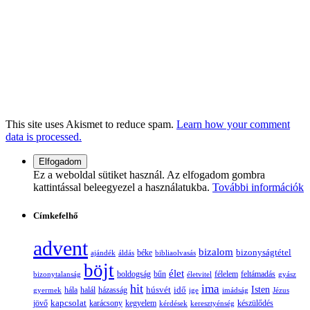
This site uses Akismet to reduce spam.
Learn how your comment
data is processed.
Ez a weboldal sütiket használ. Az elfogadom gombra
kattintással beleegyezel a használatukba.
További információk
Címkefelhő
advent
bizalom
bizonyságtétel
ajándék
áldás
béke
bibliaolvasás
böjt
élet
boldogság
bűn
félelem
bizonytalanság
életvitel
feltámadás
gyász
hit
ima
Isten
húsvét
idő
gyermek
hála
halál
házasság
ige
imádság
Jézus
jövő
kapcsolat
karácsony
kegyelem
készülődés
kérdések
keresztyénség