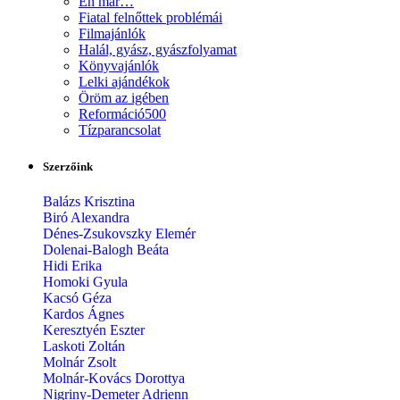
Én már…
Fiatal felnőttek problémái
Filmajánlók
Halál, gyász, gyászfolyamat
Könyvajánlók
Lelki ajándékok
Öröm az igében
Reformáció500
Tízparancsolat
Szerzőink
Balázs Krisztina
Biró Alexandra
Dénes-Zsukovszky Elemér
Dolenai-Balogh Beáta
Hidi Erika
Homoki Gyula
Kacsó Géza
Kardos Ágnes
Keresztyén Eszter
Laskoti Zoltán
Molnár Zsolt
Molnár-Kovács Dorottya
Nigriny-Demeter Adrienn