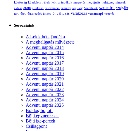
lélek
nehézség
közösség
küzdelem
lelki ajándékok
megtérés
megújulás
nincsek
szeretet
öröm
szolgálat
áldása
pünkösd
reformáció
remény
segítség
Szentlélek
változás
várakozás
vasárnapi
terv
újév
újrakezdés
ünnep
út
vezetés
Sorozataink
A Lélek hét ajándéka
A meghallgatás művészete
Adventi naptár 2014
Adventi naptár 2015
Adventi naptár 2016
Adventi naptár 2017
Adventi naptár 2018
Adventi naptár 2019
Adventi naptár 2020
Adventi naptár 2021
Adventi naptár 2022
Adventi naptár 2023
Adventi naptár 2024
Adventi naptár 2025
Boldog böjtöt!
Böjti egypercesek
Böjti ige-percek
Csillagpont