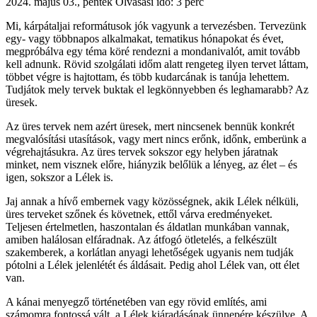
2024. május 03., péntek
Olvasási idő: 3 perc
Mi, kárpátaljai reformátusok jók vagyunk a tervezésben. Tervezünk
egy- vagy többnapos alkalmakat, tematikus hónapokat és évet,
megpróbálva egy téma köré rendezni a mondanivalót, amit tovább
kell adnunk. Rövid szolgálati időm alatt rengeteg ilyen tervet láttam,
többet végre is hajtottam, és több kudarcának is tanúja lehettem.
Tudjátok mely tervek buktak el legkönnyebben és leghamarabb? Az
üresek.
Az üres tervek nem azért üresek, mert nincsenek bennük konkrét
megvalósítási utasítások, vagy mert nincs erőnk, időnk, emberünk a
végrehajtásukra. Az üres tervek sokszor egy helyben járatnak
minket, nem visznek előre, hiányzik belőlük a lényeg, az élet – és
igen, sokszor a Lélek is.
Jaj annak a hívő embernek vagy közösségnek, akik Lélek nélküli,
üres terveket szőnek és követnek, ettől várva eredményeket.
Teljesen értelmetlen, haszontalan és áldatlan munkában vannak,
amiben halálosan elfáradnak. Az átfogó ötletelés, a felkészült
szakemberek, a korlátlan anyagi lehetőségek ugyanis nem tudják
pótolni a Lélek jelenlétét és áldásait. Pedig ahol Lélek van, ott élet
van.
A kánai menyegző történetében van egy rövid említés, ami
számomra fontossá vált, a Lélek kiáradásának ünnepére készülve. A