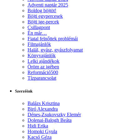
Adventi naptár 2025
Boldog böjtöt!
Böjti egypercesek
Böjti ige-percek
Csillagpont
Én már…
Fiatal felnőttek problémái
Filmajánlók
Halál, gyász, gyászfolyamat
Könyvajánlók
Lelki ajándékok
Öröm az igében
Reformáció500
Tízparancsolat
Szerzőink
Balázs Krisztina
Biró Alexandra
Dénes-Zsukovszky Elemér
Dolenai-Balogh Beáta
Hidi Erika
Homoki Gyula
Kacsó Géza