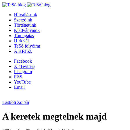
Hitvallásunk
Szerzőink
Történetünk
Kiadványaink
Támogatás
Hírlevél
TeSó folyóirat
A KRISZ
Facebook
X (Twitter)
Instagram
RSS
YouTube
Email
Laskoti Zoltán
A keretek megtelnek majd