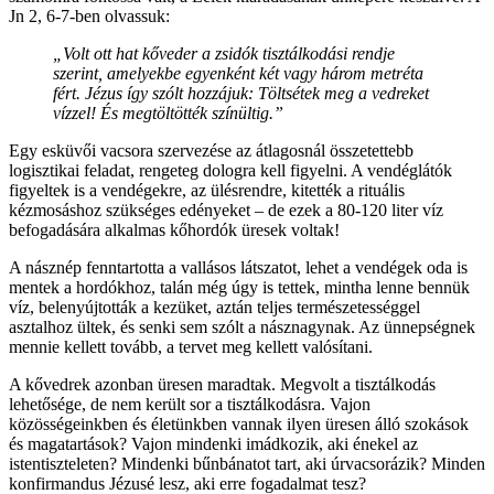
Jn 2, 6-7-ben olvassuk:
„Volt ott hat kőveder a zsidók tisztálkodási rendje
szerint, amelyekbe egyenként két vagy három metréta
fért. Jézus így szólt hozzájuk: Töltsétek meg a vedreket
vízzel! És megtöltötték színültig.”
Egy esküvői vacsora szervezése az átlagosnál összetettebb
logisztikai feladat, rengeteg dologra kell figyelni. A vendéglátók
figyeltek is a vendégekre, az ülésrendre, kitették a rituális
kézmosáshoz szükséges edényeket – de ezek a 80-120 liter víz
befogadására alkalmas kőhordók üresek voltak!
A násznép fenntartotta a vallásos látszatot, lehet a vendégek oda is
mentek a hordókhoz, talán még úgy is tettek, mintha lenne bennük
víz, belenyújtották a kezüket, aztán teljes természetességgel
asztalhoz ültek, és senki sem szólt a násznagynak. Az ünnepségnek
mennie kellett tovább, a tervet meg kellett valósítani.
A kővedrek azonban üresen maradtak. Megvolt a tisztálkodás
lehetősége, de nem került sor a tisztálkodásra. Vajon
közösségeinkben és életünkben vannak ilyen üresen álló szokások
és magatartások? Vajon mindenki imádkozik, aki énekel az
istentiszteleten? Mindenki bűnbánatot tart, aki úrvacsorázik? Minden
konfirmandus Jézusé lesz, aki erre fogadalmat tesz?