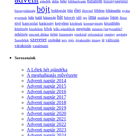
bizalom
bizonyságtétel
ajándék
áldás
béke
bibliaolvasás
böjt
élet
boldogság
bűn
félelem
bizonytalanság
életvitel
feltámadás
gyász
hit
ima
Isten
húsvét
idő
gyermek
hála
halál
házasság
ige
imádság
Jézus
jövő
kapcsolat
karácsony
kegyelem
készülődés
kérdések
keresztyénség
lélek
közösség
küzdelem
lelki ajándékok
megújulás
mission (im)possible?
nehézség
öröm
nincsek áldása
őszinteség
pünkösd
reformáció
remény
segítség
szeretet
változás
szolgálat
Szentlélek
terv
újév
újrakezdés
ünnep
út
várakozás
vasárnapi
Sorozataink
A Lélek hét ajándéka
A meghallgatás művészete
Adventi naptár 2014
Adventi naptár 2015
Adventi naptár 2016
Adventi naptár 2017
Adventi naptár 2018
Adventi naptár 2019
Adventi naptár 2020
Adventi naptár 2021
Adventi naptár 2022
Adventi naptár 2023
Adventi naptár 2024