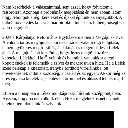
Nem keserítelek a válaszaimmal, sem azzal, hogy folytatom a
felsorolást. Azonban a problémák megoldását én nem abban látom,
hogy lebontjuk a régi kereteket és újakat építünk az anyagukból. A
hitbeli növekedés kulcsa a már birtokolt tudásban, hitben, hűségben
való megújulás.
2024 a Kárpátaljai Református Egyházkerületben a Megújulás Éve.
A valódi, tartós megújulás nem restauráció, valami régi felújítása,
hanem gyökeres megfrissülés, átalakulás és megerősödés a Lélek
által. A megújulás ott kezdődik, hogy Jézus megtölti az üres
kereteket Lélekkel. Ha Ő velünk és bennünk van, akkor a régi,
kopott énekek is felemelik a szívet és megerősítik a hitet. Ha a Lélek
szele belekap a kifeszített, irányba fordított vitorláinkba, ott
növekedésnek indul a közösség, a család és az egyén. Akkor még az
üres egyházi keretek is jelentéssel, örömmel és áldással telnek majd
meg.
Ebben a hónapban a Lélek munkája lesz írásaink középpontjában.
Hiszem, hogy ha nem állunk ellen Neki, megtelnek ismét utcáink,
tereink, templomaink és szíveink!