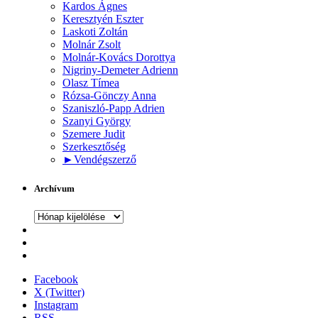
Kardos Ágnes
Keresztyén Eszter
Laskoti Zoltán
Molnár Zsolt
Molnár-Kovács Dorottya
Nigriny-Demeter Adrienn
Olasz Tímea
Rózsa-Gönczy Anna
Szaniszló-Papp Adrien
Szanyi György
Szemere Judit
Szerkesztőség
►
Vendégszerző
Archívum
Archívum
Facebook
X (Twitter)
Instagram
RSS