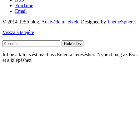
YouTube
Email
© 2014 TeSó blog.
Adatvédelmi elvek.
Designed by
ThemeSphere
.
Vissza a tetejére
Beküldés
Írd be a kifejezést majd üss Entert a kereséshez. Nyomd meg az Esc-
et a kilépéshez.