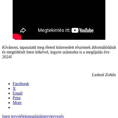
Kívánom, tapasztald meg életed kiüresedett részeinek átformálódását
és megtöltését Isten lelkével, legyen számodra is a megújulás éve
2024!
Laskoti Zoltán
Facebook
X
Email
Print
More
Isten terve
lélek
megújulás
terv
tervezés