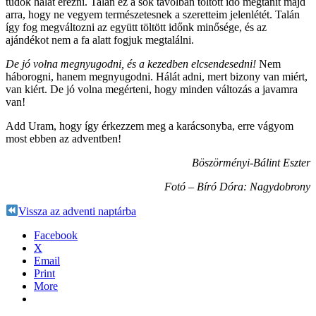
tudok hálát érezni. Talán ez a sok távolban töltött idő megtanít majd
arra, hogy ne vegyem természetesnek a szeretteim jelenlétét. Talán
így fog megváltozni az együtt töltött időnk minősége, és az
ajándékot nem a fa alatt fogjuk megtalálni.
De jó volna megnyugodni, és a kezedben elcsendesedni!
Nem
háborogni, hanem megnyugodni. Hálát adni, mert bizony van miért,
van kiért. De jó volna megérteni, hogy minden változás a javamra
van!
Add Uram, hogy így érkezzem meg a karácsonyba, erre vágyom
most ebben az adventben!
Böszörményi-Bálint Eszter
Fotó – Bíró Dóra: Nagydobrony
Vissza az adventi naptárba
Facebook
X
Email
Print
More