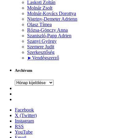
Laskoti Zoltán
Molnár Zsolt
Molnár-Kovács Dorottya
Nigriny-Demeter Adrienn
Olasz Tímea
Rózsa-Gönczy Anna
Szaniszló-Papp Adrien
Szanyi György
Szemere Judit
Szerkesztőség
►
Vendégszerző
Archívum
Archívum
Facebook
X (Twitter)
Instagram
RSS
YouTube
Email