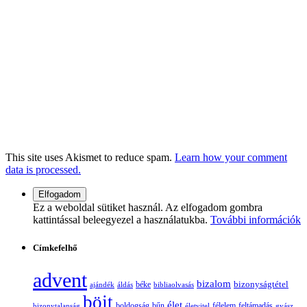
This site uses Akismet to reduce spam.
Learn how your comment
data is processed.
Ez a weboldal sütiket használ. Az elfogadom gombra
kattintással beleegyezel a használatukba.
További információk
Címkefelhő
advent
bizalom
bizonyságtétel
ajándék
áldás
béke
bibliaolvasás
böjt
élet
boldogság
bűn
félelem
bizonytalanság
életvitel
feltámadás
gyász