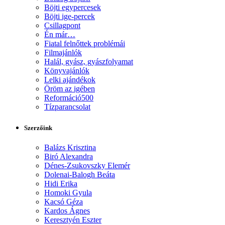
Böjti egypercesek
Böjti ige-percek
Csillagpont
Én már…
Fiatal felnőttek problémái
Filmajánlók
Halál, gyász, gyászfolyamat
Könyvajánlók
Lelki ajándékok
Öröm az igében
Reformáció500
Tízparancsolat
Szerzőink
Balázs Krisztina
Biró Alexandra
Dénes-Zsukovszky Elemér
Dolenai-Balogh Beáta
Hidi Erika
Homoki Gyula
Kacsó Géza
Kardos Ágnes
Keresztyén Eszter