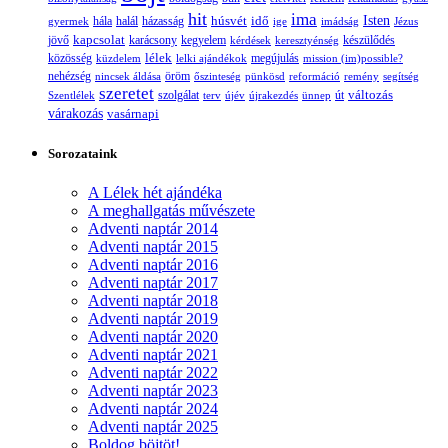
hit
ima
Isten
húsvét
idő
gyermek
hála
halál
házasság
ige
imádság
Jézus
jövő
kapcsolat
karácsony
kegyelem
készülődés
kérdések
keresztyénség
lélek
közösség
küzdelem
lelki ajándékok
megújulás
mission (im)possible?
nehézség
öröm
nincsek áldása
őszinteség
pünkösd
reformáció
remény
segítség
szeretet
változás
szolgálat
Szentlélek
terv
újév
újrakezdés
ünnep
út
várakozás
vasárnapi
Sorozataink
A Lélek hét ajándéka
A meghallgatás művészete
Adventi naptár 2014
Adventi naptár 2015
Adventi naptár 2016
Adventi naptár 2017
Adventi naptár 2018
Adventi naptár 2019
Adventi naptár 2020
Adventi naptár 2021
Adventi naptár 2022
Adventi naptár 2023
Adventi naptár 2024
Adventi naptár 2025
Boldog böjtöt!