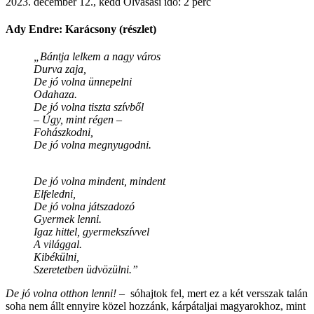
2023. december 12., kedd
Olvasási idő: 2 perc
Ady Endre: Karácsony (részlet)
„Bántja lelkem a nagy város
Durva zaja,
De jó volna ünnepelni
Odahaza.
De jó volna tiszta szívből
– Úgy, mint régen –
Fohászkodni,
De jó volna megnyugodni.
De jó volna mindent, mindent
Elfeledni,
De jó volna játszadozó
Gyermek lenni.
Igaz hittel, gyermekszívvel
A világgal.
Kibékülni,
Szeretetben üdvözülni.”
De jó volna otthon lenni! –
sóhajtok fel, mert ez a két versszak talán
soha nem állt ennyire közel hozzánk, kárpátaljai magyarokhoz, mint