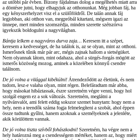
az utóbbi pár évben. Bizony fájdalmas dolog a megélhetés miatt arra
a döntésre jutni, hogy elhagyjuk az otthonunkat. Még jobban fáj, ha
egy kényszerhelyzet visz el a szülőföldről. De talán annak fáj
legjobban, aki otthon van, megpróbál kitartani, mégsem igazi az
ünnepe, mert minden szomszédja, minden szerette szétszórva
igyekszik boldogulni a nagyvilágban.
Bántja lelkem a nagyváros durva zaja…
Keresem itt a szépet,
keresem a kedvességet, de ha találok is, az se olyan, mint az otthoni.
Ismerősnek tűnik már pár arc, mégis zajnak hallom a sietségüket.
Nem olyannak látom, mint odahaza, ahol a sürgés-forgás mögött az
ismerős közösség mozog, aminek a közelében könnyű csendre
találnom.
De jó volna a világgal kibékülni!
Átrendeződött az életünk, és nem
tudom, lesz-e valaha olyan, mint régen. Belefáradtam már abba,
hogy másokat hibáztassak, észre szeretném végre venni, hogy hol
szolgál engem ez a sok változás. Szeretném, meglátni a
nyilvánvalót, ami felett eddig sokszor szemet hunytam: hogy nem a
hely, nem a teendők száma fogja felmelegíteni a szobát, ahol éppen
össze tudtunk gyűlni, hanem azoknak a személyeknek a jelenléte,
akik körülöttem vannak.
De jó volna tiszta szívből fohászkodni!
Szeretném, ha végre nem a
hely határozná meg a csendességem mértéket, hanem az, hogy miért