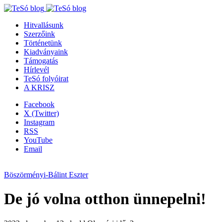
Hitvallásunk
Szerzőink
Történetünk
Kiadványaink
Támogatás
Hírlevél
TeSó folyóirat
A KRISZ
Facebook
X (Twitter)
Instagram
RSS
YouTube
Email
Böszörményi-Bálint Eszter
De jó volna otthon ünnepelni!