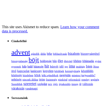
This site uses Akismet to reduce spam.
Learn how your comment
data is processed.
Címkefelhő
advent
bizalom
bizonyságtétel
ajándék
áldás
béke
bibliaolvasás
böjt
élet
boldogság
bűn
félelem
bizonytalanság
életvitel
feltámadás
gyász
hit
ima
Isten
húsvét
idő
gyermek
hála
halál
házasság
ige
imádság
Jézus
jövő
kapcsolat
karácsony
kegyelem
készülődés
kérdések
keresztyénség
lélek
közösség
küzdelem
lelki ajándékok
megújulás
mission (im)possible?
nehézség
öröm
nincsek áldása
őszinteség
pünkösd
reformáció
remény
segítség
szeretet
változás
szolgálat
Szentlélek
terv
újév
újrakezdés
ünnep
út
várakozás
vasárnapi
Sorozataink