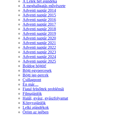
A Lélek hét ajándéka
A meghallgatás művészete
Adventi naptár 2014
Adventi naptár 2015
Adventi naptár 2016
Adventi naptár 2017
Adventi naptár 2018
Adventi naptár 2019
Adventi naptár 2020
Adventi naptár 2021
Adventi naptár 2022
Adventi naptár 2023
Adventi naptár 2024
Adventi naptár 2025
Boldog böjtöt!
Böjti egypercesek
Böjti ige-percek
Csillagpont
Én már…
Fiatal felnőttek problémái
Filmajánlók
Halál, gyász, gyászfolyamat
Könyvajánlók
Lelki ajándékok
Öröm az igében