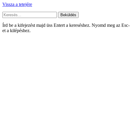
Vissza a tetejére
Beküldés
Írd be a kifejezést majd üss Entert a kereséshez. Nyomd meg az Esc-
et a kilépéshez.