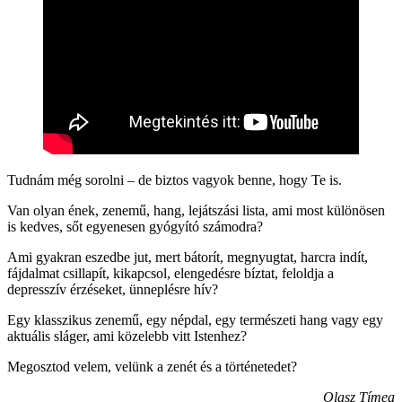
Tudnám még sorolni – de biztos vagyok benne, hogy Te is.
Van olyan ének, zenemű, hang, lejátszási lista, ami most különösen
is kedves, sőt egyenesen gyógyító számodra?
Ami gyakran eszedbe jut, mert bátorít, megnyugtat, harcra indít,
fájdalmat csillapít, kikapcsol, elengedésre bíztat, feloldja a
depresszív érzéseket, ünneplésre hív?
Egy klasszikus zenemű, egy népdal, egy természeti hang vagy egy
aktuális sláger, ami közelebb vitt Istenhez?
Megosztod velem, velünk a zenét és a történetedet?
Olasz Tímea