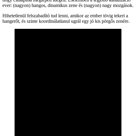
ever: (nagyon) hangos, dinamikus zene és (nagyon) nagy mozgások.
Hihetetlenül felszabadító tud lenni, amikor az ember tövig tekeri a
hangerőt, és szinte koordinálatlanul ugrál egy jó kis pörgős zenére.