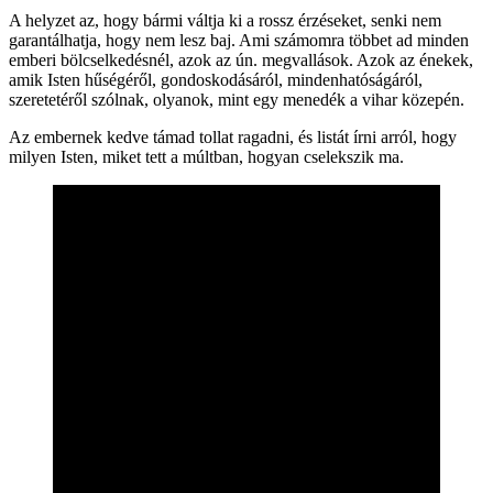
A helyzet az, hogy bármi váltja ki a rossz érzéseket, senki nem
garantálhatja, hogy nem lesz baj. Ami számomra többet ad minden
emberi bölcselkedésnél, azok az ún. megvallások. Azok az énekek,
amik Isten hűségéről, gondoskodásáról, mindenhatóságáról,
szeretetéről szólnak, olyanok, mint egy menedék a vihar közepén.
Az embernek kedve támad tollat ragadni, és listát írni arról, hogy
milyen Isten, miket tett a múltban, hogyan cselekszik ma.