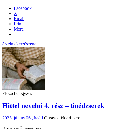
Facebook
X
Email
Print
More
érzelmek
érzés
zene
Előző bejegyzés
Hittel nevelni 4. rész – tinédzserek
2023. június 06., kedd
Olvasási idő: 4 perc
Következő bejegyzés