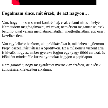
Fogalmam sincs, mit érzek, de azt nagyon…
Van, hogy nincsen semmi konkrét baj, csak valami nincs a helyén.
Nem tudom megfogalmazni, mi zavar, nem értem magamat se, csak
belül fojtogat valami meghatározhatatlan, megfoghatatlan, épp ezért
kezelhetetlen.
Van egy lelkész barátom, aki prédikációkat ír, miközben a „Sermon
Prep” összeállítást játssza a Spotify-on. Ez a műsorlista viszont arra
is kiváló, hogy az ember gyereke fogjon egy (vagy több) ceruzát, és
időnként mindenféle kusza nyomokat hagyjon a papírlapon.
Nem garantált, hogy magyarázatot nyernek az érzések, de a lélek
átmosására kifejezetten alkalmas.