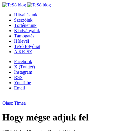
Hitvallásunk
Szerzőink
Történetünk
Kiadványaink
Támogatás
Hírlevél
TeSó folyóirat
A KRISZ
Facebook
X (Twitter)
Instagram
RSS
YouTube
Email
Olasz Tímea
Hogy mégse adjuk fel