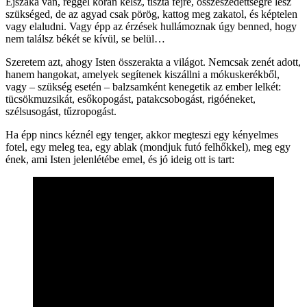
Éjszaka van, reggel korán kelsz, tiszta fejre, összeszedettségre lesz
szükséged, de az agyad csak pörög, kattog meg zakatol, és képtelen
vagy elaludni. Vagy épp az érzések hullámoznak úgy benned, hogy
nem találsz békét se kívül, se belül…
Szeretem azt, ahogy Isten összerakta a világot. Nemcsak zenét adott,
hanem hangokat, amelyek segítenek kiszállni a mókuskerékből,
vagy – szükség esetén – balzsamként kenegetik az ember lelkét:
tücsökmuzsikát, esőkopogást, patakcsobogást, rigóéneket,
szélsusogást, tűzropogást.
Ha épp nincs kéznél egy tenger, akkor megteszi egy kényelmes
fotel, egy meleg tea, egy ablak (mondjuk futó felhőkkel), meg egy
ének, ami Isten jelenlétébe emel, és jó ideig ott is tart: