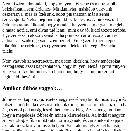
Nem tisztem elmondani, hogy milyen a
jó
zene és mi az, amibe
belehallgatni sem érdemes. Mindannyian másképp vagyunk
összerakva, más az ízlésünk, adott pillanatban más a zenei
szükségünk. Néha még önmagunkhoz képest is. Amire viszont
érdemes rácsodálkozni, hogy minden helyzetnek megvan, meglehet
a maga nótája, ami olyan tud lenni, mint egy jól kidolgozott terápia.
Egy zeneszám akkor zseniális, ha pontosan arra rezonál, amire
aktuálisan szüksége van az embernek. Főleg azért, mert képes
kikerülni az értelmet, és egyenesen a lélek, a lényeg közepébe
találni.
Nem vagyok zeneterapeuta, meg sem kísérlem, hogy tanácsokat
osztogassak azzal kapcsolatban, hogy milyen lélekállapotra milyen
zene való. Azt tudom csak elmondani, hogy nálam mi szokott a
leginkább beválni.
Amikor dühös vagyok…
Jó nevelést kaptam, (az esetek nagy részében) tudok mosolyogni és
krisztusi módon kedves maradni akkor is, amikor minden az utamba
áll, és ettől pattanásig feszül bennem az ideg. Azt is megtanultam,
hogy a megelőzés többet ér, mint a kárrendezés. Az indulat nagyon
sunyi dolog: előbb-utóbb utat tör magának, és cunamiként kapja el
azt, aki rosszkor van rossz helyen. Van, aki nyugis zenét hallgat,
hogy csillapítsa megtépett idegeit. Esetemben a legjobb kanalizáció