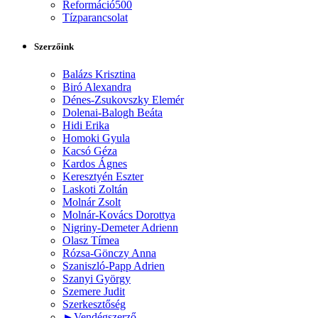
Reformáció500
Tízparancsolat
Szerzőink
Balázs Krisztina
Biró Alexandra
Dénes-Zsukovszky Elemér
Dolenai-Balogh Beáta
Hidi Erika
Homoki Gyula
Kacsó Géza
Kardos Ágnes
Keresztyén Eszter
Laskoti Zoltán
Molnár Zsolt
Molnár-Kovács Dorottya
Nigriny-Demeter Adrienn
Olasz Tímea
Rózsa-Gönczy Anna
Szaniszló-Papp Adrien
Szanyi György
Szemere Judit
Szerkesztőség
►
Vendégszerző