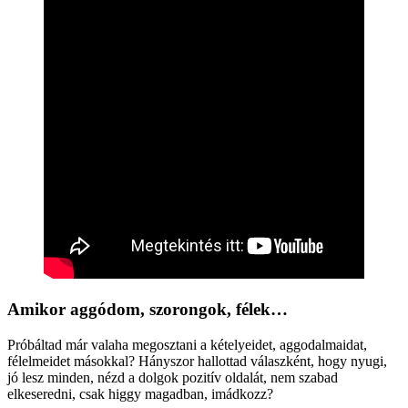
Amikor aggódom, szorongok, félek…
Próbáltad már valaha megosztani a kételyeidet, aggodalmaidat,
félelmeidet másokkal? Hányszor hallottad válaszként, hogy nyugi,
jó lesz minden, nézd a dolgok pozitív oldalát, nem szabad
elkeseredni, csak higgy magadban, imádkozz?