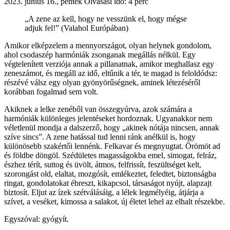
2023. június 16., péntek
Olvasási idő: 4 perc
„A zene az kell, hogy ne vesszünk el, hogy mégse
adjuk fel!” (Valahol Európában)
Amikor elképzelem a mennyországot, olyan helynek gondolom,
ahol csodaszép harmóniák zsonganak megállás nélkül. Egy
végtelenített verziója annak a pillanatnak, amikor meghallasz egy
zeneszámot, és megáll az idő, eltűnik a tér, te magad is feloldódsz:
részévé válsz egy olyan gyönyörűségnek, aminek létezéséről
korábban fogalmad sem volt.
Akiknek a lelke zenéből van összegyúrva, azok számára a
harmóniák különleges jelentéseket hordoznak. Ugyanakkor nem
véletlenül mondja a dalszerző, hogy „akinek nótája nincsen, annak
szíve sincs”. A zene hatással tud lenni ránk anélkül is, hogy
különösebb szakértői lennénk. Felkavar és megnyugtat. Örömöt ad
és földbe döngöl. Szédületes magasságokba emel, simogat, felráz,
észhez térít, suttog és üvölt, átmos, felfrissít, feszültséget kelt,
szorongást old, elaltat, mozgósít, emlékeztet, feledtet, biztonságba
ringat, gondolatokat ébreszt, kikapcsol, társaságot nyújt, alapzajt
biztosít. Eljut az ízek szétválásáig, a lélek legmélyéig, átjárja a
szívet, a veséket, kimossa a salakot, új életet lehel az elhalt részekbe.
Egyszóval: gyógyít.