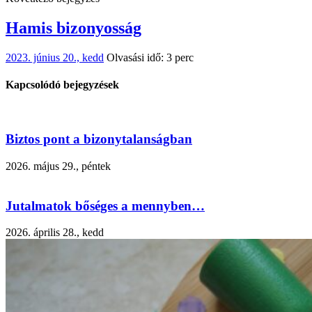
Hamis bizonyosság
2023. június 20., kedd
Olvasási idő: 3 perc
Kapcsolódó bejegyzések
Biztos pont a bizonytalanságban
2026. május 29., péntek
Jutalmatok bőséges a mennyben…
2026. április 28., kedd