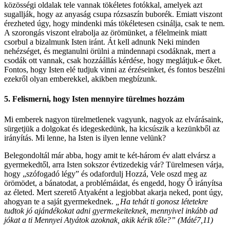
közösségi oldalak tele vannak tökéletes fotókkal, amelyek azt
sugallják, hogy az anyaság csupa rózsaszín buborék. Emiatt viszont
érezheted úgy, hogy mindenki más tökéletesen csinálja, csak te nem.
A szorongás viszont elrabolja az örömünket, a félelmeink miatt
csorbul a bizalmunk Isten iránt. Át kell adnunk Neki minden
nehézséget, és megtanulni örülni a mindennapi csodáknak, mert a
csodák ott vannak, csak hozzáállás kérdése, hogy meglátjuk-e őket.
Fontos, hogy Isten elé tudjuk vinni az érzéseinket, és fontos beszélni
ezekről olyan emberekkel, akikben megbízunk.
5. Felismerni, hogy Isten mennyire türelmes hozzám
Mi emberek nagyon türelmetlenek vagyunk, nagyok az elvárásaink,
sürgetjük a dolgokat és idegeskedünk, ha kicsúszik a kezünkből az
irányítás. Mi lenne, ha Isten is ilyen lenne velünk?
Belegondoltál már abba, hogy amit te két-három év alatt elvársz a
gyermekedtől, arra Isten sokszor évtizedekig vár? Türelmesen várja,
hogy „szófogadó légy” és odafordulj Hozzá, Vele oszd meg az
örömödet, a bánatodat, a problémáidat, és engedd, hogy Ő irányítsa
az életed. Mert szerető Atyaként a legjobbat akarja neked, pont úgy,
ahogyan te a saját gyermekednek.
„Ha tehát ti gonosz létetekre
tudtok jó ajándékokat adni gyermekeiteknek, mennyivel inkább ad
jókat a ti Mennyei Atyátok azoknak, akik kérik tőle?” (Máté7,11)