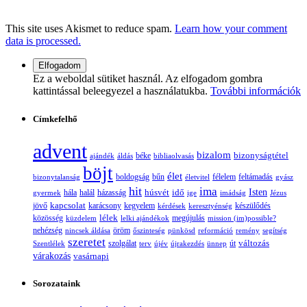
This site uses Akismet to reduce spam.
Learn how your comment
data is processed.
Ez a weboldal sütiket használ. Az elfogadom gombra
kattintással beleegyezel a használatukba.
További információk
Címkefelhő
advent
bizalom
bizonyságtétel
ajándék
áldás
béke
bibliaolvasás
böjt
élet
boldogság
bűn
félelem
bizonytalanság
életvitel
feltámadás
gyász
hit
ima
Isten
húsvét
idő
gyermek
hála
halál
házasság
ige
imádság
Jézus
jövő
kapcsolat
karácsony
kegyelem
készülődés
kérdések
keresztyénség
lélek
közösség
küzdelem
lelki ajándékok
megújulás
mission (im)possible?
nehézség
öröm
nincsek áldása
őszinteség
pünkösd
reformáció
remény
segítség
szeretet
változás
szolgálat
Szentlélek
terv
újév
újrakezdés
ünnep
út
várakozás
vasárnapi
Sorozataink