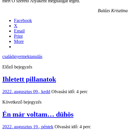
mert Ő szerető Atyaként meghallgat téged.
Balázs Krisztina
Facebook
X
Email
Print
More
család
gyermek
tanulás
Előző bejegyzés
Ihletett pillanatok
2022. augusztus 09., kedd
Olvasási idő: 4 perc
Következő bejegyzés
Én már voltam… dühös
2022. augusztus 19., péntek
Olvasási idő: 4 perc