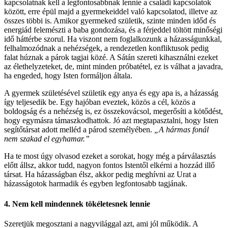
kapcsolatnak kell a legfontosabbnak lennie a családi kapcsolatok
között, erre épül majd a gyermekeiddel való kapcsolatod, illetve az
összes többi is. Amikor gyermeked születik, szinte minden időd és
energiád felemészti a baba gondozása, és a férjeddel töltött minőségi
idő háttérbe szorul. Ha viszont nem foglalkozunk a házasságunkkal,
felhalmozódnak a nehézségek, a rendezetlen konfliktusok pedig
falat húznak a párok tagjai közé. A Sátán szereti kihasználni ezeket
az élethelyzeteket, de, mint minden próbatétel, ez is válhat a javadra,
ha engeded, hogy Isten formáljon általa.
A gyermek születésével születik egy anya és egy apa is, a házasság
így teljesedik be. Egy hajóban eveztek, közös a cél, közös a
boldogság és a nehézség is, ez összekovácsol, megerősíti a kötődést,
hogy egymásra támaszkodhattok. Jó azt megtapasztalni, hogy Isten
segítőtársat adott melléd a párod személyében.
„A hármas fonál
nem szakad el egyhamar.”
Ha te most úgy olvasod ezeket a sorokat, hogy még a párválasztás
előtt állsz, akkor tudd, nagyon fontos Istentől elkérni a hozzád illő
társat. Ha házasságban élsz, akkor pedig meghívni az Urat a
házasságotok harmadik és egyben legfontosabb tagjának.
4. Nem kell mindennek tökéletesnek lennie
Szeretjük megosztani a nagyvilággal azt, ami jól működik. A