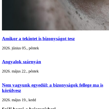
Amikor a tekintet is bizonyságot tesz
2026. június 05., péntek
Angyalok szárnyán
2026. május 22., péntek
Nem vagyunk egyedül: a bizonyságok fellege ma is
körülvesz
2026. május 19., kedd