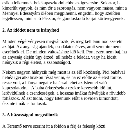
esik a lelkemnek belekapaszkodni ebbe az igeversbe. Sokszor, ha
kimerült vagyok, és rám tör a szorongás, nem vágyom másra, mint a
Mennyei Édesatyám ölében megpihenni, engedni, hogy szelíden
legeltessen, mint a Jó Pásztor, és gondoskodó karjai körüvegyenek.
2. Az idődet nem te irányítod
Minden végérvényesen megváltozik, és meg kell tanulnod szeretni
az újat. Az anyaság ajándék, csodálatos érzés, amit semmire nem
cserélnék el. De minden változáshoz idő kell. Pont ezért nem baj, ha
az anyaság elején úgy érzed, túl nehéz a feladat, vagy ha kicsit
hiányzik a régi életed, a szabadságod.
Nekem nagyon hiányzik még most is az élő közösség. Pici babával
nehéz igei alkalmakon részt venni, és ha ez előtte az életed fontos
része volt, a hiánya negatív hatással lehet az Istennel való
kapcsolatodra. A baba érkezésekor ezekre kevesebb idő jut,
lerövidülnek a csendességek, a hosszas imákat felváltják a rövidebb
fohászok. Jó azt tudni, hogy Istenünk előtt a röviden kimondott,
őszinte imák is fontosak.
3. A házasságod megváltozik
A Teremtő terve szerint itt a földön a férj és feleség közti