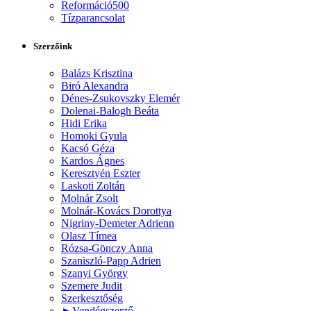
Reformáció500
Tízparancsolat
Szerzőink
Balázs Krisztina
Biró Alexandra
Dénes-Zsukovszky Elemér
Dolenai-Balogh Beáta
Hidi Erika
Homoki Gyula
Kacsó Géza
Kardos Ágnes
Keresztyén Eszter
Laskoti Zoltán
Molnár Zsolt
Molnár-Kovács Dorottya
Nigriny-Demeter Adrienn
Olasz Tímea
Rózsa-Gönczy Anna
Szaniszló-Papp Adrien
Szanyi György
Szemere Judit
Szerkesztőség
►
Vendégszerző