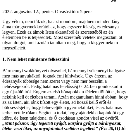
2022. augusztus 12., péntek
Olvasási idő: 5 perc
Úgy vélem, nem túlzok, ha azt mondom, majdnem minden lány
álma már gyermekkorától az, hogy egyszer feleség és édesanya
legyen. Ezek az álmok Isten akaratából és szeretetéből az én
életemben be is teljesedtek. Most szeretnék veletek megosztani öt
olyan dolgot, amit azután tanultam meg, hogy a kisgyermekem
megszületett.
1.
Nem lehet mindenre felkészülni
Bármennyi szakkönyvet olvasol el, bármennyi véleményt hallgatsz
meg más anyukáktól, fognak érni kihívások. Úgy érzem, az
édesanyák többsége nem szeret vagy nem mer beszélni a
nehézségekről. Pedig hatalmas felelősség 0–24-ben gondoskodni
egy újszülöttről. Engem az első hónapokban félelem töltött el, hogy
nekünk kell őt életben tartani. Aztán megtanultam hinni abban, hogy
az az Isten, aki ránk bízott egy életet, ad hozzá kellő erőt és
bölcsességet is, hogy felneveljük a gyermekünket, és ez hatalmas
terhet vett le rólam. Segített a tudat, hogy ajándékba kaptuk őt egy
időre, de Isten tulajdona, és Ő csodásan gondot visel az övéiről.
„Mint pásztor, úgy legelteti nyáját, karjára gyűjti a bárányokat,
ölébe veszi őket, az anyajuhokat szelíden legelteti.” (Ézs 40,11)
Jól