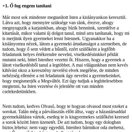
+1. Ő fog engem tanítani
Már most sok mindenre megtanított Isten a kislányunkon keresztül.
Látva azt, hogy mennyire szüksége van ránk, érezve, ahogy
megnyugszik a karjainkban, ahogy bízik bennünk, szemlélve a
kitartását, mikor valami új dolgot tanul, mind arra tanítanak, hogy mi
is merjünk ilyen gyermekei lenni Istennek. Ugyanakkor ha a
kislányomra nézek, látom a gyermeki ártatlanságot a szemeiben, de
tudom, hogy ő sem védett a bűntől, ezért szülőként a legfőbb
feladatunk helyes értékrendre nevelni, viselkedésünkkel példát
mutatni neki, hittel Istenhez vezetni őt. Hiszem, hogy a gyermek a
látott viselkedésből tanul a legtöbbet. A mai világunkban nem kevés
kihívást okoz a keresztény nevelési elvek megélése, de minden
nehézség ellenére a mi feladatunk úgy nevelni a gyermekeinket,
hogy megismerjék a Megváltót. Ezt úgy tudjuk a leghitelesebben
megtenni, ha Isten vezetése és jelenléte ott van minden
cselekedetünkben.
Nem tudom, kedves Olvasó, hogy te hogyan olvasod most ezeket a
sorokat. Talán még a párválasztás előtt állsz, vagy a házastársaddal
gyermekáldásra vártok, esetleg te is kisgyermekes szülőként keresed
a sorok között Isten üzenetét. De azt tudom, hogy egy dologban
biztos lehetsz: nem vagy egyedül, Istenhez bármikor oda mehetsz,