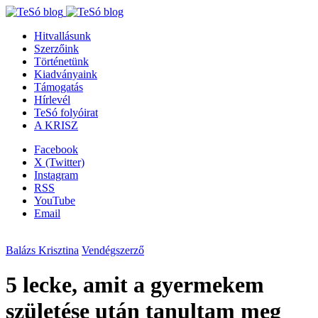
Hitvallásunk
Szerzőink
Történetünk
Kiadványaink
Támogatás
Hírlevél
TeSó folyóirat
A KRISZ
Facebook
X (Twitter)
Instagram
RSS
YouTube
Email
Balázs Krisztina
Vendégszerző
5 lecke, amit a gyermekem
születése után tanultam meg