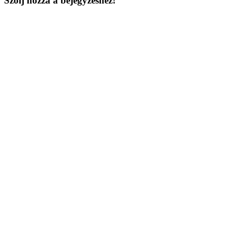
Szólj hozzá a bejegyzéshez!