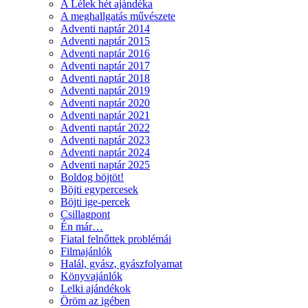
A Lélek hét ajándéka
A meghallgatás művészete
Adventi naptár 2014
Adventi naptár 2015
Adventi naptár 2016
Adventi naptár 2017
Adventi naptár 2018
Adventi naptár 2019
Adventi naptár 2020
Adventi naptár 2021
Adventi naptár 2022
Adventi naptár 2023
Adventi naptár 2024
Adventi naptár 2025
Boldog böjtöt!
Böjti egypercesek
Böjti ige-percek
Csillagpont
Én már…
Fiatal felnőttek problémái
Filmajánlók
Halál, gyász, gyászfolyamat
Könyvajánlók
Lelki ajándékok
Öröm az igében