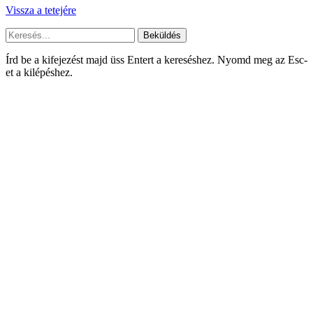
Vissza a tetejére
Beküldés
Írd be a kifejezést majd üss Entert a kereséshez. Nyomd meg az Esc-
et a kilépéshez.