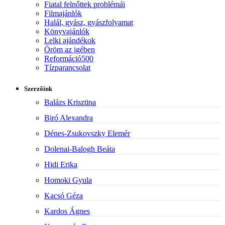
Fiatal felnőttek problémái
Filmajánlók
Halál, gyász, gyászfolyamat
Könyvajánlók
Lelki ajándékok
Öröm az igében
Reformáció500
Tízparancsolat
Szerzőink
Balázs Krisztina
Biró Alexandra
Dénes-Zsukovszky Elemér
Dolenai-Balogh Beáta
Hidi Erika
Homoki Gyula
Kacsó Géza
Kardos Ágnes