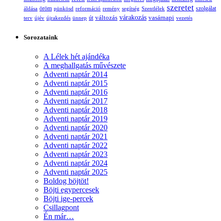
szeretet
öröm
szolgálat
áldása
pünkösd
reformáció
remény
segítség
Szentlélek
változás
várakozás
vasárnapi
terv
újév
újrakezdés
ünnep
út
vezetés
Sorozataink
A Lélek hét ajándéka
A meghallgatás művészete
Adventi naptár 2014
Adventi naptár 2015
Adventi naptár 2016
Adventi naptár 2017
Adventi naptár 2018
Adventi naptár 2019
Adventi naptár 2020
Adventi naptár 2021
Adventi naptár 2022
Adventi naptár 2023
Adventi naptár 2024
Adventi naptár 2025
Boldog böjtöt!
Böjti egypercesek
Böjti ige-percek
Csillagpont
Én már…