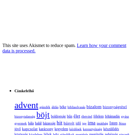
This site uses Akismet to reduce spam.
Learn how your comment
data is processed.
Címkefelhő
advent
bizalom
bizonyságtétel
ajándék
áldás
béke
bibliaolvasás
böjt
élet
boldogság
bűn
félelem
bizonytalanság
életvitel
feltámadás
gyász
hit
ima
Isten
húsvét
idő
gyermek
hála
halál
házasság
ige
imádság
Jézus
jövő
kapcsolat
karácsony
kegyelem
készülődés
kérdések
keresztyénség
lélek
nehézség
közösség
küzdelem
lelki ajándékok
megtérés
megújulás
nincsek