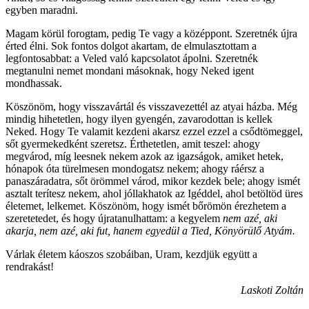
egyben maradni.
Magam körül forogtam, pedig Te vagy a középpont. Szeretnék újra
érted élni. Sok fontos dolgot akartam, de elmulasztottam a
legfontosabbat: a Veled való kapcsolatot ápolni. Szeretnék
megtanulni nemet mondani másoknak, hogy Neked igent
mondhassak.
Köszönöm, hogy visszavártál és visszavezettél az atyai házba. Még
mindig hihetetlen, hogy ilyen gyengén, zavarodottan is kellek
Neked. Hogy Te valamit kezdeni akarsz ezzel ezzel a csődtömeggel,
sőt gyermekedként szeretsz. Érthetetlen, amit teszel: ahogy
megvárod, míg leesnek nekem azok az igazságok, amiket hetek,
hónapok óta türelmesen mondogatsz nekem; ahogy ráérsz a
panaszáradatra, sőt örömmel várod, mikor kezdek bele; ahogy ismét
asztalt terítesz nekem, ahol jóllakhatok az Igéddel, ahol betöltöd üres
életemet, lelkemet. Köszönöm, hogy ismét bőrömön érezhetem a
szeretetedet, és hogy újratanulhattam: a kegyelem
nem azé, aki
akarja, nem azé, aki fut, hanem egyedül a Tied, Könyörülő Atyám.
Várlak életem káoszos szobáiban, Uram, kezdjük együtt a
rendrakást!
Laskoti Zoltán