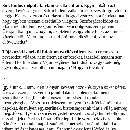
Sok fontos dolgot akartam és elfáradtam.
Egyre inkább azt
érzem, kevés vagyok. Sok mindent vállaltam és kevés dolgot vittem
végig. Kevés az erőm és tudásom, hogy elvégezzem a feladataimat,
hogy egyben tartsam a széthulló világom. Szétforgácsolódott az
időm, nem tudtam összpontosítani, sem dolgozni, sem pihenni.
Üresjáratban járt az agyam, az életem, és így előre félek az ünnep
közeledtétől. Vajon tudlak majd örömmel dicsőíteni, várni az
eljöveteledet?
Tájékozódás nélkül futottam és eltévedtem.
Nem értem ezt a
zavarodott világot, nem értem az embereket, igazából magam sem
értem. Hol hibáztam? Vajon segítene, ha tudnám, vagy csak még
egy dolog miatt vádolhatnám magam? Hogyan tovább?
…
Így állunk, Uram. Idén is olyan keveset hozok és olyan sokat kérek.
Üres a kezem, a szívem, a gondolataim – tőlem sokra nem
számíthatsz. Legfeljebb panaszra, arra viszont minden
mennyiségben. Viszont emlékszem, milyen jó volt Veled tölteni a
napokat, és milyen egyszerűnek, biztonságosnak tűnt a világ nemrég
még. Jó volt Igét olvasni és engedelmeskedni, szolgálni, feltöltődni,
érezni a jelenléted és bátran előre lépni. Ide szeretnék visszatalálni.
Kimászni a mindennapok sarából, ismét sziklára állni, kiállni a
vihart, só és világosság lenni. Szeretnék egy lenni Veled és így