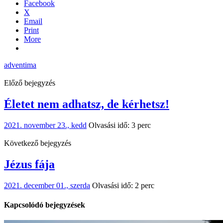
Facebook
X
Email
Print
More
advent
ima
Előző bejegyzés
Életet nem adhatsz, de kérhetsz!
2021. november 23., kedd
Olvasási idő: 3 perc
Következő bejegyzés
Jézus fája
2021. december 01., szerda
Olvasási idő: 2 perc
Kapcsolódó bejegyzések