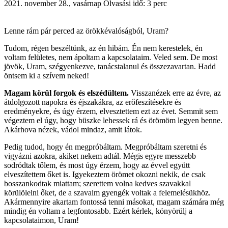
2021. november 28., vasárnap
Olvasási idő: 3 perc
Lenne rám pár perced az örökkévalóságból, Uram?
Tudom, régen beszéltünk, az én hibám. Én nem kerestelek, én
voltam felületes, nem ápoltam a kapcsolataim. Veled sem. De most
jövök, Uram, szégyenkezve, tanácstalanul és összezavartan. Hadd
öntsem ki a szívem neked!
Magam körül forgok és elszédültem.
Visszanézek erre az évre, az
átdolgozott napokra és éjszakákra, az erőfeszítésekre és
eredményekre, és úgy érzem, elvesztettem ezt az évet. Semmit sem
végeztem el úgy, hogy büszke lehessek rá és örömöm legyen benne.
Akárhova nézek, vádol mindaz, amit látok.
Pedig tudod, hogy én megpróbáltam. Megpróbáltam szeretni és
vigyázni azokra, akiket nekem adtál. Mégis egyre messzebb
sodródtak tőlem, és most úgy érzem, hogy az évvel együtt
elveszítettem őket is. Igyekeztem örömet okozni nekik, de csak
bosszankodtak miattam; szerettem volna kedves szavakkal
körülölelni őket, de a szavaim gyengék voltak a felemelésükhöz.
Akármennyire akartam fontossá tenni másokat, magam számára még
mindig én voltam a legfontosabb. Ezért kérlek, könyörülj a
kapcsolataimon, Uram!