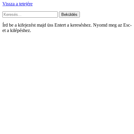
Vissza a tetejére
Beküldés
Írd be a kifejezést majd üss Entert a kereséshez. Nyomd meg az Esc-
et a kilépéshez.