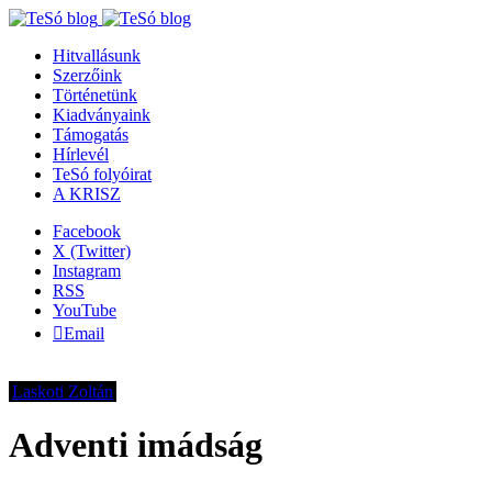
Hitvallásunk
Szerzőink
Történetünk
Kiadványaink
Támogatás
Hírlevél
TeSó folyóirat
A KRISZ
Facebook
X (Twitter)
Instagram
RSS
YouTube
Email
Laskoti Zoltán
Adventi imádság