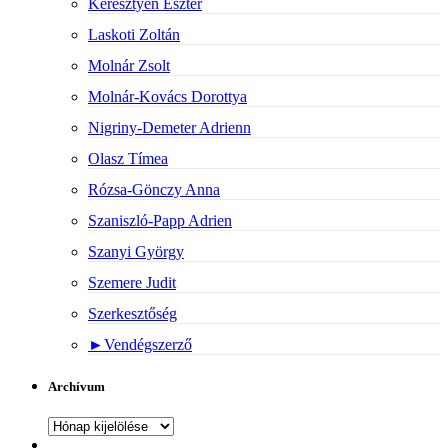
Keresztyén Eszter
Laskoti Zoltán
Molnár Zsolt
Molnár-Kovács Dorottya
Nigriny-Demeter Adrienn
Olasz Tímea
Rózsa-Gönczy Anna
Szaniszló-Papp Adrien
Szanyi György
Szemere Judit
Szerkesztőség
►
Vendégszerző
Archívum
Archívum