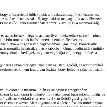
gy előszeretettel lubickolunk a kiválasztottság jóleső érzésében,
oz az Atya Isten asztalánál, ugyanakkor megtagadjuk azok élvezetét
ki mást kívül rekesszünk? Miért érezzük azt, hogy a mennyország
 és az embernek – legyen az bármilyen felekezethez tartozó – nincs
ki a bűn rontásának hatásán méri az emberi életeket, és
llé állítva – nos,ez lesz a hagyományos, igazi hívő, konzervatív
ris morajlás hallatszik a másik táborban. Onnan pedig útjára indítják
, szunnyadnak a kedélyek, mígnem végül újra előjön egy történés a
y harci zajban már egyáltalán nem az Isten Igéjéről, az adott történés
zetesen senki nem lesz olyan őszinte, hogy felfedné saját motivációit
ögve lövöldözni a másikra. Talán ez az egyik legmegkapóbb
takozna ki számomra leginkább, hogy aki magát Igazságként mutatja be
utató vallásoskodókról és a semmivel sem törődő gazdagokról.
mber és ember között. Mert ugyanabban a pácban úszunk mindannyian,