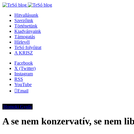
Hitvallásunk
Szerzőink
Történetünk
Kiadványaink
Támogatás
Hírlevél
TeSó folyóirat
A KRISZ
Facebook
X (Twitter)
Instagram
RSS
YouTube
Email
Homoki Gyula
A se nem konzervatív, se nem lib