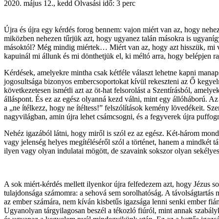
2020. május 12., kedd
Olvasási idő: 3 perc
Újra és újra egy kérdés forog bennem: vajon miért van az, hogy nehez
miközben nehezen tűrjük azt, hogy ugyanez talán másokra is ugyanígy
másoktól? Még mindig miértek… Miért van az, hogy azt hisszük, mi v
kapuinál mi állunk és mi dönthetjük el, ki méltó arra, hogy belépjen ra
Kérdések, amelyekre mintha csak kétféle választ lehetne kapni manaps
jogosultsága bizonyos embercsoportokat kívül rekeszteni az Ő kegyelmé
következetesen ismétli azt az öt-hat felsorolást a Szentírásból, amel
álláspont. És ez az egész olyanná kezd válni, mint egy állóháború. Az
a „ne ítélkezz, hogy ne ítéltess!” felszólítások kemény lövedékeit. Sz
nagyvilágban, amin újra lehet csámcsogni, és a fegyverek újra puffog
Nehéz igazából látni, hogy miről is szól ez az egész. Két-három mondat
vagy jelenség helyes megítéléséről szól a történet, hanem a mindkét t
ilyen vagy olyan indulatai mögött, de szavaink sokszor olyan sekélyese
A sok miért-kérdés mellett ilyenkor újra felfedezem azt, hogy Jézus
tulajdonsága számomra: a sehová sem sorolhatóság. A távolságtartás 
az ember számára, nem kíván kisbetűs igazsága lenni senki ember fián
Ugyanolyan tárgyilagosan beszél a tékozló fiúról, mint annak szabá