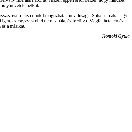
rvatív-liberális háborút. Hiszen éppen arról beszél, hogy mindkét
molyan vétele nélkül.
 összezavar önös énünk kibogozhatatlan valósága. Soha sem akar úgy
igen, az egyszersmind nem is nála, és fordítva. Megfejthetetlen és
 és a másikat.
Homoki Gyula