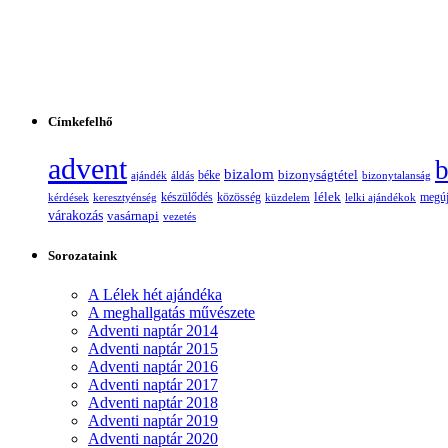
Címkefelhő
advent
b
bizalom
bizonyságtétel
ajándék
áldás
béke
bizonytalanság
lélek
készülődés
kérdések
keresztyénség
közösség
küzdelem
lelki ajándékok
megúj
várakozás
vasárnapi
vezetés
Sorozataink
A Lélek hét ajándéka
A meghallgatás művészete
Adventi naptár 2014
Adventi naptár 2015
Adventi naptár 2016
Adventi naptár 2017
Adventi naptár 2018
Adventi naptár 2019
Adventi naptár 2020