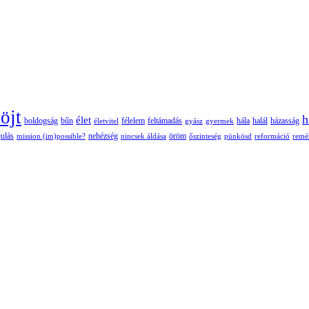
öjt
h
élet
boldogság
bűn
félelem
életvitel
feltámadás
gyász
gyermek
hála
halál
házasság
nehézség
öröm
ulás
mission (im)possible?
nincsek áldása
őszinteség
pünkösd
reformáció
remé