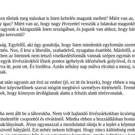
en tűrünk meg másokat is Isten kebelén magunk mellett? Miért van az, ho
 igaz? Miért van az, hogy nagy élvezettel vesszük a falatokat magunkh
agyunk a házigazdák Isten országában, és jogunk van ahhoz, hogy bár
jta keresztül?
ág. Egyfelől, aki úgy gondolja, hogy Isten mindenkit egyformán szeret
n. Nos, ő lesz a liberális, szabadelvű, nyugatias ésatöbbi. Másfelől, a
yekben az Istennek nem tetsző viselkedésformák vannak szépen egymás me
 egyik lövészárokból lőnek pontos igehelyek idézésének golyóival, és má
erva itt, pont ott. És fordítva. Aztán néhány nap múlva elcsitul a moraj
nak.
 után ugyanis azt érzi az ember (jó, ez itt én leszek), hogy ebben a nag
ábor képviselőinek szavai mögött megbúvó személyes történetről. Termés
k, hogy könnyen átviláglanak alatta a felszín alatti törésvonalak.
 soha nem állt be a táborokba. Nem volt hajlandó lövészárkokban ücsör
mindenféle csoporttól és elvárástól. Mintha ebben a hozzáállásban bon
ak/lányának. Jézus ugyanazzal a mozdulattal rántja le a leplet a képm
lykövető bátyjáról. Ezt nehéz nekem felfogni. Hogy nincs különbség e