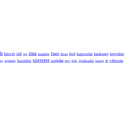
it
ima
Isten
húsvét
idő
jövő
kapcsolat
karácsony
kegyelem
ige
imádság
Jézus
szeretet
változás
szolgálat
ny
segítség
Szentlélek
terv
újév
újrakezdés
ünnep
út