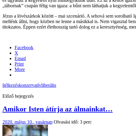
és ugyanaz a kegyelem nyúl mindegyikünk után. Ez az a kettős igazsá
„tábornak” csupán félig van igaza: a bűnt nem láthatjuk a kegyelemtő
Jézus a lövészárkok között – mai szcenárió. A sehová sem sorolható
mellénk állni, hogy közben ne lenne a másikkal is. Nem vigasztal benn
titokzatos. Éppen ezért élethosszig tartó dolog ez a keresztyénség, me
Facebook
X
Email
Print
More
ítélkezés
konzervatív
liberális
Előző bejegyzés
Amikor Isten átírja az álmainkat…
2020. május 10., vasárnap
Olvasási idő: 3 perc