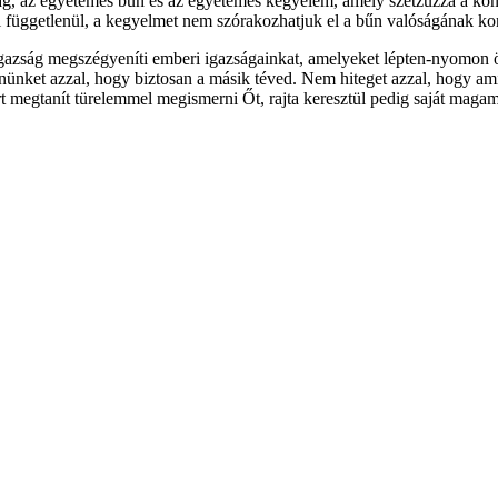
g, az egyetemes bűn és az egyetemes kegyelem, amely szétzúzza a konze
l függetlenül, a kegyelmet nem szórakozhatjuk el a bűn valóságának ko
 Igazság megszégyeníti emberi igazságainkat, amelyeket lépten-nyomon
ünket azzal, hogy biztosan a másik téved. Nem hiteget azzal, hogy ami 
rt megtanít türelemmel megismerni Őt, rajta keresztül pedig saját magam