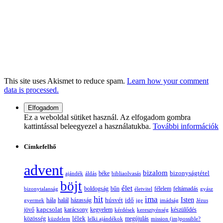
This site uses Akismet to reduce spam.
Learn how your comment
data is processed.
Ez a weboldal sütiket használ. Az elfogadom gombra
kattintással beleegyezel a használatukba.
További információk
Címkefelhő
advent
bizalom
bizonyságtétel
ajándék
áldás
béke
bibliaolvasás
böjt
élet
boldogság
bűn
félelem
bizonytalanság
életvitel
feltámadás
gyász
hit
ima
Isten
húsvét
idő
gyermek
hála
halál
házasság
ige
imádság
Jézus
jövő
kapcsolat
karácsony
kegyelem
készülődés
kérdések
keresztyénség
lélek
közösség
küzdelem
lelki ajándékok
megújulás
mission (im)possible?