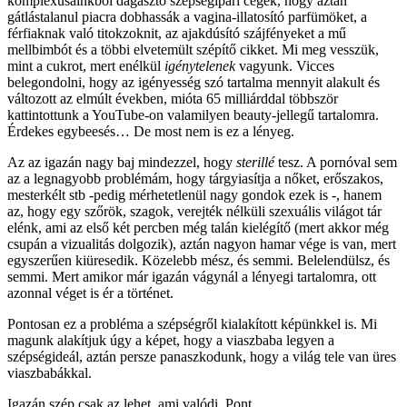
komplexusainkból dagasztó szépségipari cégek, hogy aztán
gátlástalanul piacra dobhassák a vagina-illatosító parfümöket, a
férfiaknak való titokzoknit, az ajakdúsító szájfényeket a mű
mellbimbót és a többi elvetemült szépítő cikket. Mi meg vesszük,
mint a cukrot, mert enélkül
igénytelenek
vagyunk. Vicces
belegondolni, hogy az igényesség szó tartalma mennyit alakult és
változott az elmúlt években, mióta 65 milliárddal többször
kattintottunk a YouTube-on valamilyen beauty-jellegű tartalomra.
Érdekes egybeesés… De most nem is ez a lényeg.
Az az igazán nagy baj mindezzel, hogy
sterillé
tesz. A pornóval sem
az a legnagyobb problémám, hogy tárgyiasítja a nőket, erőszakos,
mesterkélt stb -pedig mérhetetlenül nagy gondok ezek is -, hanem
az, hogy egy szőrök, szagok, verejték nélküli szexuális világot tár
elénk, ami az első két percben még talán kielégítő (mert akkor még
csupán a vizualitás dolgozik), aztán nagyon hamar vége is van, mert
egyszerűen kiüresedik. Közelebb mész, és semmi. Belelendülsz, és
semmi. Mert amikor már igazán vágynál a lényegi tartalomra, ott
azonnal véget is ér a történet.
Pontosan ez a probléma a szépségről kialakított képünkkel is. Mi
magunk alakítjuk úgy a képet, hogy a viaszbaba legyen a
szépségideál, aztán persze panaszkodunk, hogy a világ tele van üres
viaszbabákkal.
Igazán szép csak az lehet, ami valódi. Pont.