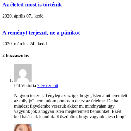
Az életed most is történik
2020. április 07., kedd
A reményt terjeszd, ne a pánikot
2020. március 24., kedd
2
hozzászólás
Pál Viktória
7 év ezelőtt
Nagyon tetszett. Tényleg az az ige, hogy „Isten amit teremtett
az mily jó” nem tudom pontosan de ez az értelme. De ha
mindezt figyelembe vesszük akkor mi mindnyájan úgy
vagyunk jók ahogyan Isten megteremtett bennünket. Ezért
kell hálásnak lennünk. Köszönöm, hogy vagytok „teso blog”