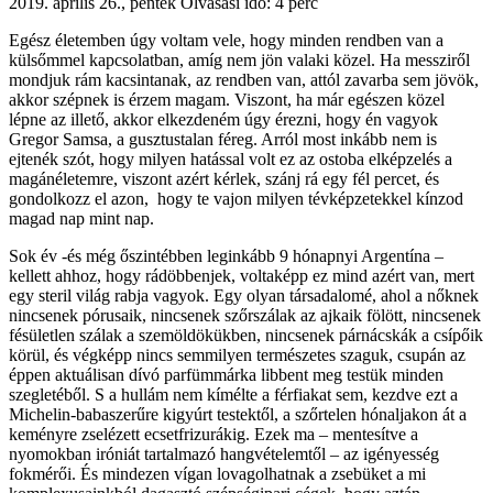
2019. április 26., péntek
Olvasási idő: 4 perc
Egész életemben úgy voltam vele, hogy minden rendben van a
külsőmmel kapcsolatban, amíg nem jön valaki közel. Ha messziről
mondjuk rám kacsintanak, az rendben van, attól zavarba sem jövök,
akkor szépnek is érzem magam. Viszont, ha már egészen közel
lépne az illető, akkor elkezdeném úgy érezni, hogy én vagyok
Gregor Samsa, a gusztustalan féreg. Arról most inkább nem is
ejtenék szót, hogy milyen hatással volt ez az ostoba elképzelés a
magánéletemre, viszont azért kérlek, szánj rá egy fél percet, és
gondolkozz el azon, hogy te vajon milyen tévképzetekkel kínzod
magad nap mint nap.
Sok év -és még őszintébben leginkább 9 hónapnyi Argentína –
kellett ahhoz, hogy rádöbbenjek, voltaképp ez mind azért van, mert
egy steril világ rabja vagyok. Egy olyan társadalomé, ahol a nőknek
nincsenek pórusaik, nincsenek szőrszálak az ajkaik fölött, nincsenek
fésületlen szálak a szemöldökükben, nincsenek párnácskák a csípőik
körül, és végképp nincs semmilyen természetes szaguk, csupán az
éppen aktuálisan dívó parfümmárka libbent meg testük minden
szegletéből. S a hullám nem kímélte a férfiakat sem, kezdve ezt a
Michelin-babaszerűre kigyúrt testektől, a szőrtelen hónaljakon át a
keményre zselézett ecsetfrizurákig. Ezek ma – mentesítve a
nyomokban iróniát tartalmazó hangvételemtől – az igényesség
fokmérői. És mindezen vígan lovagolhatnak a zsebüket a mi