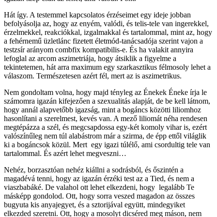
Hát így. A testemmel kapcsolatos érzéseimet egy ideje jobban
befolyásolja az, hogy az enyém, valódi, és telis-tele van ingerekkel,
érzelmekkel, reakciókkal, izgalmakkal és tartalommal, mint az, hogy
a fehérnemű üzletlánc fizetett életmód-tanácsadója szerint vajon a
testzsír arányom combfix kompatibilis-e. És ha valakit annyira
lefoglal az arcom aszimetriája, hogy átsiklik a figyelme a
tekintetemen, hát arra maximum egy szarkasztikus félmosoly lehet a
válaszom. Természetesen azért fél, mert az is aszimetrikus.
Nem gondoltam volna, hogy majd tényleg az Énekek Éneke írja le
számomra igazán kifejezően a szexualitás alapját, de be kell látnom,
hogy annál alapvetőbb igazság, mint a bogáncs közötti liliomhoz
hasonlítani a szerelmest, kevés van. A mező liliomát néha rendesen
megtépázza a szél, és megcsapdossa egy-két komoly vihar is, ezért
valószínűleg nem túl alabástrom már a szirma, de épp ettől világlik
ki a bogáncsok közül. Mert egy igazi túlélő, ami csordultig tele van
tartalommal. És azért lehet megveszni…
Nehéz, borzasztóan nehéz kiállni a sodrásból, és őszintén a
magadévá tenni, hogy az igazán érzéki test az a Tied, és nem a
viaszbabáké. De valahol ott lehet elkezdeni, hogy legalább Te
másképp gondolod. Ott, hogy sorra veszed magadon az összes
bugyuta kis anyajegyet, és a sztorijával együtt, mindegyiket
elkezded szeretni. Ott, hogy a mosolyt dicséred meg máson, nem