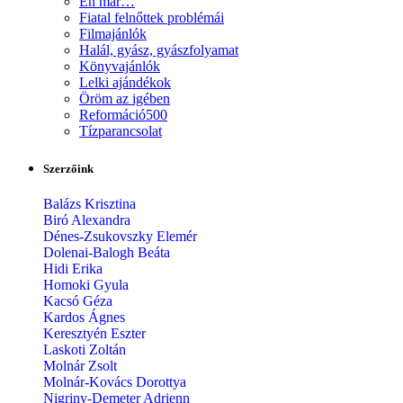
Én már…
Fiatal felnőttek problémái
Filmajánlók
Halál, gyász, gyászfolyamat
Könyvajánlók
Lelki ajándékok
Öröm az igében
Reformáció500
Tízparancsolat
Szerzőink
Balázs Krisztina
Biró Alexandra
Dénes-Zsukovszky Elemér
Dolenai-Balogh Beáta
Hidi Erika
Homoki Gyula
Kacsó Géza
Kardos Ágnes
Keresztyén Eszter
Laskoti Zoltán
Molnár Zsolt
Molnár-Kovács Dorottya
Nigriny-Demeter Adrienn