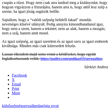
csupán a rúzst. Hogy nem csak arra tanítod meg a kislányodat, hogy
hogyan vigyázzon a frizurájára, hanem arra is, hogy attól lesz szép a
szeme, ha igazi jóság sugárzik belőle.
Sajnálom, hogy a “valódi szépség belülről fakad” mondás
nevetséges klisévé silányult. Pedig annyira kimondhatatlanul igaz,
hogy nem a szem, hanem a tekintet; nem az alak, hanem a mozgás;
nem a száj, hanem amit mond.
Az igazi szépség, az igazi szerelem és az igazi szex az igazi emberek
kiváltsága. Minden más csak kiüresedett felszín.
Lassan elkezdem majd sorra venni a kérdéseket, hogy együtt
foglalkozhassunk velük:
https://padlet.com/andikas93/szexualitas
.
Sárközi Andrea
Facebook
X
Email
Print
More
külső
szépség
szexuálpedagógia rovat