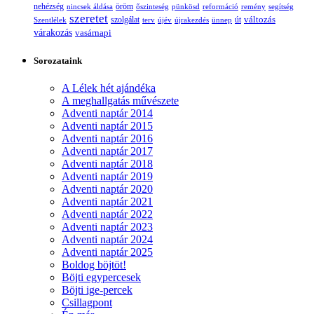
nehézség
öröm
nincsek áldása
őszinteség
pünkösd
reformáció
remény
segítség
szeretet
változás
szolgálat
Szentlélek
terv
újév
újrakezdés
ünnep
út
várakozás
vasárnapi
Sorozataink
A Lélek hét ajándéka
A meghallgatás művészete
Adventi naptár 2014
Adventi naptár 2015
Adventi naptár 2016
Adventi naptár 2017
Adventi naptár 2018
Adventi naptár 2019
Adventi naptár 2020
Adventi naptár 2021
Adventi naptár 2022
Adventi naptár 2023
Adventi naptár 2024
Adventi naptár 2025
Boldog böjtöt!
Böjti egypercesek
Böjti ige-percek
Csillagpont