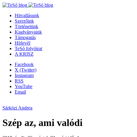
Hitvallásunk
Szerzőink
Történetünk
Kiadványaink
Támogatás
Hírlevél
TeSó folyóirat
A KRISZ
Facebook
X (Twitter)
Instagram
RSS
YouTube
Email
Sárközi Andrea
Szép az, ami valódi