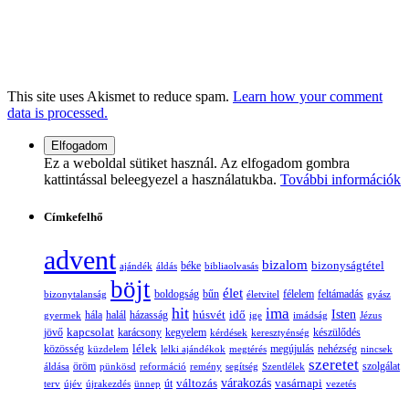
This site uses Akismet to reduce spam.
Learn how your comment
data is processed.
Ez a weboldal sütiket használ. Az elfogadom gombra
kattintással beleegyezel a használatukba.
További információk
Címkefelhő
advent
bizalom
bizonyságtétel
ajándék
áldás
béke
bibliaolvasás
böjt
élet
boldogság
bűn
félelem
bizonytalanság
életvitel
feltámadás
gyász
hit
ima
Isten
húsvét
idő
gyermek
hála
halál
házasság
ige
imádság
Jézus
jövő
kapcsolat
karácsony
kegyelem
készülődés
kérdések
keresztyénség
lélek
nehézség
közösség
küzdelem
lelki ajándékok
megtérés
megújulás
nincsek
szeretet
öröm
szolgálat
áldása
pünkösd
reformáció
remény
segítség
Szentlélek
változás
várakozás
vasárnapi
terv
újév
újrakezdés
ünnep
út
vezetés