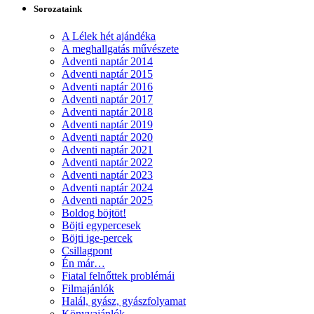
Sorozataink
A Lélek hét ajándéka
A meghallgatás művészete
Adventi naptár 2014
Adventi naptár 2015
Adventi naptár 2016
Adventi naptár 2017
Adventi naptár 2018
Adventi naptár 2019
Adventi naptár 2020
Adventi naptár 2021
Adventi naptár 2022
Adventi naptár 2023
Adventi naptár 2024
Adventi naptár 2025
Boldog böjtöt!
Böjti egypercesek
Böjti ige-percek
Csillagpont
Én már…
Fiatal felnőttek problémái
Filmajánlók
Halál, gyász, gyászfolyamat
Könyvajánlók