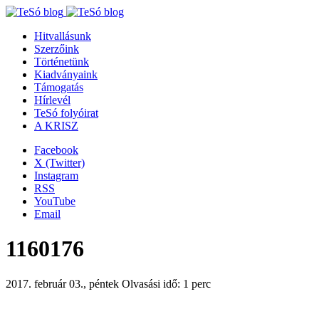
Hitvallásunk
Szerzőink
Történetünk
Kiadványaink
Támogatás
Hírlevél
TeSó folyóirat
A KRISZ
Facebook
X (Twitter)
Instagram
RSS
YouTube
Email
1160176
2017. február 03., péntek
Olvasási idő: 1 perc