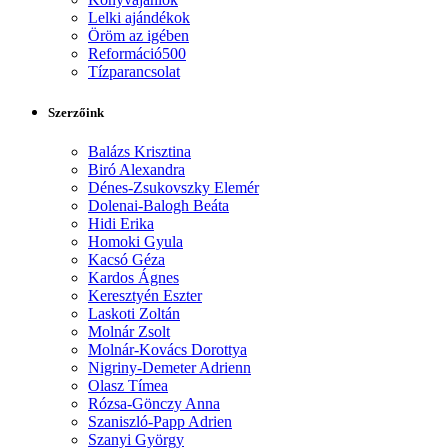
Lelki ajándékok
Öröm az igében
Reformáció500
Tízparancsolat
Szerzőink
Balázs Krisztina
Biró Alexandra
Dénes-Zsukovszky Elemér
Dolenai-Balogh Beáta
Hidi Erika
Homoki Gyula
Kacsó Géza
Kardos Ágnes
Keresztyén Eszter
Laskoti Zoltán
Molnár Zsolt
Molnár-Kovács Dorottya
Nigriny-Demeter Adrienn
Olasz Tímea
Rózsa-Gönczy Anna
Szaniszló-Papp Adrien
Szanyi György