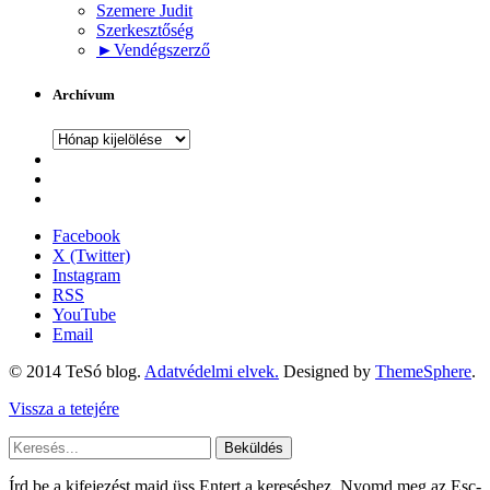
Szemere Judit
Szerkesztőség
►
Vendégszerző
Archívum
Archívum
Facebook
X (Twitter)
Instagram
RSS
YouTube
Email
© 2014 TeSó blog.
Adatvédelmi elvek.
Designed by
ThemeSphere
.
Vissza a tetejére
Beküldés
Írd be a kifejezést majd üss Entert a kereséshez. Nyomd meg az Esc-