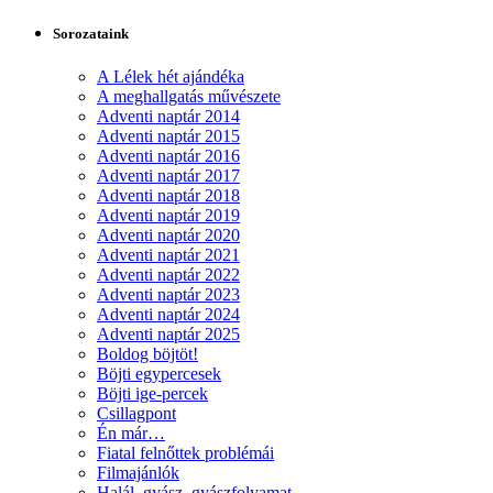
Sorozataink
A Lélek hét ajándéka
A meghallgatás művészete
Adventi naptár 2014
Adventi naptár 2015
Adventi naptár 2016
Adventi naptár 2017
Adventi naptár 2018
Adventi naptár 2019
Adventi naptár 2020
Adventi naptár 2021
Adventi naptár 2022
Adventi naptár 2023
Adventi naptár 2024
Adventi naptár 2025
Boldog böjtöt!
Böjti egypercesek
Böjti ige-percek
Csillagpont
Én már…
Fiatal felnőttek problémái
Filmajánlók
Halál, gyász, gyászfolyamat