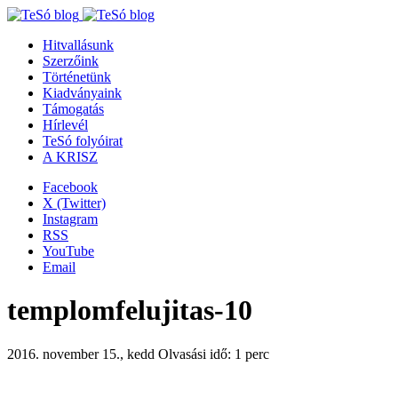
Hitvallásunk
Szerzőink
Történetünk
Kiadványaink
Támogatás
Hírlevél
TeSó folyóirat
A KRISZ
Facebook
X (Twitter)
Instagram
RSS
YouTube
Email
templomfelujitas-10
2016. november 15., kedd
Olvasási idő: 1 perc