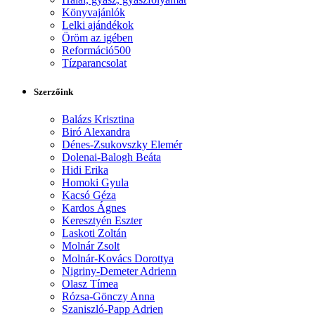
Könyvajánlók
Lelki ajándékok
Öröm az igében
Reformáció500
Tízparancsolat
Szerzőink
Balázs Krisztina
Biró Alexandra
Dénes-Zsukovszky Elemér
Dolenai-Balogh Beáta
Hidi Erika
Homoki Gyula
Kacsó Géza
Kardos Ágnes
Keresztyén Eszter
Laskoti Zoltán
Molnár Zsolt
Molnár-Kovács Dorottya
Nigriny-Demeter Adrienn
Olasz Tímea
Rózsa-Gönczy Anna
Szaniszló-Papp Adrien