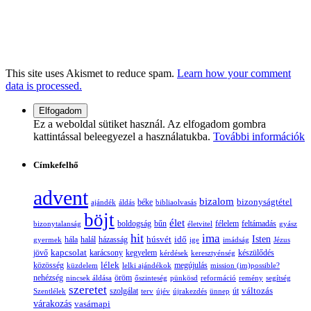
This site uses Akismet to reduce spam.
Learn how your comment
data is processed.
Ez a weboldal sütiket használ. Az elfogadom gombra
kattintással beleegyezel a használatukba.
További információk
Címkefelhő
advent
bizalom
bizonyságtétel
ajándék
áldás
béke
bibliaolvasás
böjt
élet
boldogság
bűn
félelem
bizonytalanság
életvitel
feltámadás
gyász
hit
ima
Isten
húsvét
idő
gyermek
hála
halál
házasság
ige
imádság
Jézus
jövő
kapcsolat
karácsony
kegyelem
készülődés
kérdések
keresztyénség
lélek
közösség
küzdelem
lelki ajándékok
megújulás
mission (im)possible?
nehézség
öröm
nincsek áldása
őszinteség
pünkösd
reformáció
remény
segítség
szeretet
változás
szolgálat
Szentlélek
terv
újév
újrakezdés
ünnep
út
várakozás
vasárnapi