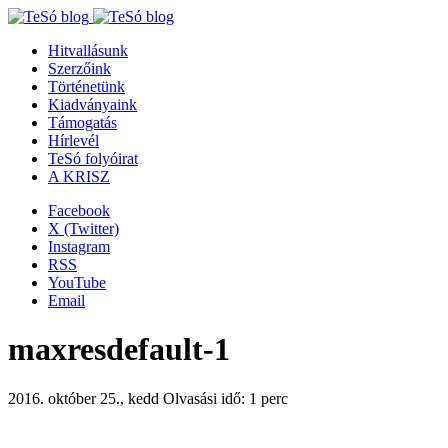
Hitvallásunk
Szerzőink
Történetünk
Kiadványaink
Támogatás
Hírlevél
TeSó folyóirat
A KRISZ
Facebook
X (Twitter)
Instagram
RSS
YouTube
Email
maxresdefault-1
2016. október 25., kedd
Olvasási idő: 1 perc