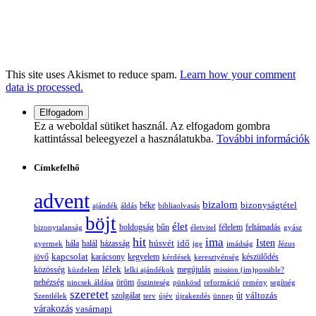
This site uses Akismet to reduce spam.
Learn how your comment
data is processed.
Ez a weboldal sütiket használ. Az elfogadom gombra
kattintással beleegyezel a használatukba.
További információk
Címkefelhő
advent
bizalom
bizonyságtétel
ajándék
áldás
béke
bibliaolvasás
böjt
élet
boldogság
bűn
félelem
bizonytalanság
életvitel
feltámadás
gyász
hit
ima
Isten
húsvét
idő
gyermek
hála
halál
házasság
ige
imádság
Jézus
jövő
kapcsolat
karácsony
kegyelem
készülődés
kérdések
keresztyénség
lélek
közösség
küzdelem
lelki ajándékok
megújulás
mission (im)possible?
nehézség
öröm
nincsek áldása
őszinteség
pünkösd
reformáció
remény
segítség
szeretet
változás
szolgálat
Szentlélek
terv
újév
újrakezdés
ünnep
út
várakozás
vasárnapi