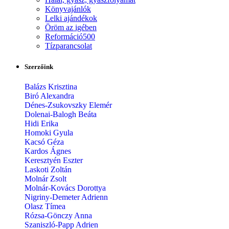
Könyvajánlók
Lelki ajándékok
Öröm az igében
Reformáció500
Tízparancsolat
Szerzőink
Balázs Krisztina
Biró Alexandra
Dénes-Zsukovszky Elemér
Dolenai-Balogh Beáta
Hidi Erika
Homoki Gyula
Kacsó Géza
Kardos Ágnes
Keresztyén Eszter
Laskoti Zoltán
Molnár Zsolt
Molnár-Kovács Dorottya
Nigriny-Demeter Adrienn
Olasz Tímea
Rózsa-Gönczy Anna
Szaniszló-Papp Adrien