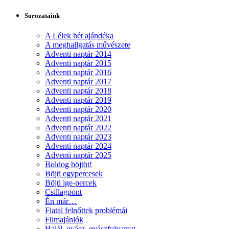
Sorozataink
A Lélek hét ajándéka
A meghallgatás művészete
Adventi naptár 2014
Adventi naptár 2015
Adventi naptár 2016
Adventi naptár 2017
Adventi naptár 2018
Adventi naptár 2019
Adventi naptár 2020
Adventi naptár 2021
Adventi naptár 2022
Adventi naptár 2023
Adventi naptár 2024
Adventi naptár 2025
Boldog böjtöt!
Böjti egypercesek
Böjti ige-percek
Csillagpont
Én már…
Fiatal felnőttek problémái
Filmajánlók
Halál, gyász, gyászfolyamat