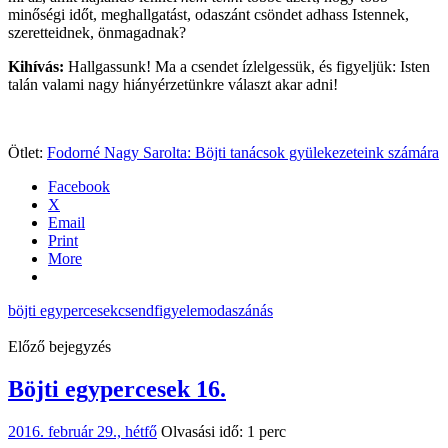
minőségi időt, meghallgatást, odaszánt csöndet adhass Istennek,
szeretteidnek, önmagadnak?
Kihívás:
Hallgassunk! Ma a csendet ízlelgessük, és figyeljük: Isten
talán valami nagy hiányérzetünkre választ akar adni!
Ötlet:
Fodorné Nagy Sarolta: Böjti tanácsok gyülekezeteink számára
Facebook
X
Email
Print
More
böjti egypercesek
csend
figyelem
odaszánás
Előző bejegyzés
Böjti egypercesek 16.
2016. február 29., hétfő
Olvasási idő: 1 perc