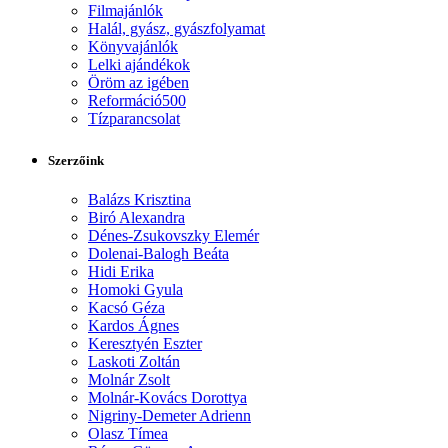
Filmajánlók
Halál, gyász, gyászfolyamat
Könyvajánlók
Lelki ajándékok
Öröm az igében
Reformáció500
Tízparancsolat
Szerzőink
Balázs Krisztina
Biró Alexandra
Dénes-Zsukovszky Elemér
Dolenai-Balogh Beáta
Hidi Erika
Homoki Gyula
Kacsó Géza
Kardos Ágnes
Keresztyén Eszter
Laskoti Zoltán
Molnár Zsolt
Molnár-Kovács Dorottya
Nigriny-Demeter Adrienn
Olasz Tímea