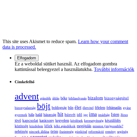
This site uses Akismet to reduce spam.
Learn how your comment
data is processed.
Ez a weboldal sütiket használ. Az elfogadom gombra
kattintással beleegyezel a használatukba.
További információk
Címkefelhő
advent
bizalom
bizonyságtétel
ajándék
áldás
béke
bibliaolvasás
böjt
élet
boldogság
bűn
félelem
bizonytalanság
életvitel
feltámadás
gyász
hit
ima
Isten
húsvét
idő
gyermek
hála
halál
házasság
ige
imádság
Jézus
jövő
kapcsolat
karácsony
kegyelem
készülődés
kérdések
keresztyénség
lélek
közösség
küzdelem
lelki ajándékok
megújulás
mission (im)possible?
nehézség
öröm
nincsek áldása
őszinteség
pünkösd
reformáció
remény
segítség
szeretet