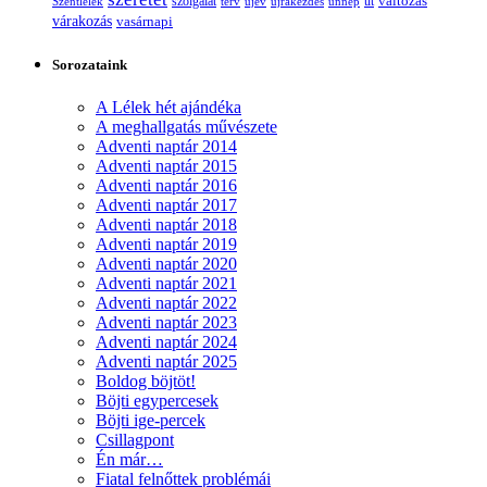
változás
szolgálat
Szentlélek
terv
újév
újrakezdés
ünnep
út
várakozás
vasárnapi
Sorozataink
A Lélek hét ajándéka
A meghallgatás művészete
Adventi naptár 2014
Adventi naptár 2015
Adventi naptár 2016
Adventi naptár 2017
Adventi naptár 2018
Adventi naptár 2019
Adventi naptár 2020
Adventi naptár 2021
Adventi naptár 2022
Adventi naptár 2023
Adventi naptár 2024
Adventi naptár 2025
Boldog böjtöt!
Böjti egypercesek
Böjti ige-percek
Csillagpont
Én már…
Fiatal felnőttek problémái