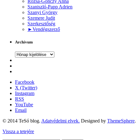
Rózsa-Gönczy Anna
Szaniszló-Papp Adrien
Szanyi György
Szemere Judit
Szerkesztőség
►
Vendégszerző
Archívum
Archívum
Facebook
X (Twitter)
Instagram
RSS
YouTube
Email
© 2014 TeSó blog.
Adatvédelmi elvek.
Designed by
ThemeSphere
.
Vissza a tetejére