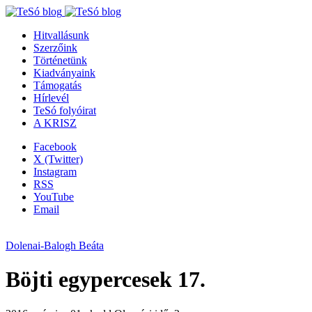
Hitvallásunk
Szerzőink
Történetünk
Kiadványaink
Támogatás
Hírlevél
TeSó folyóirat
A KRISZ
Facebook
X (Twitter)
Instagram
RSS
YouTube
Email
Dolenai-Balogh Beáta
Böjti egypercesek 17.