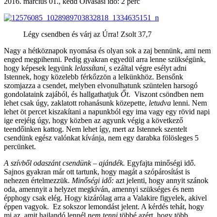
2016. március 01., kedd
Olvasási idő: 2 perc
Légy csendben és várj az Úrra! Zsolt 37,7
Nagy a hétköznapok nyomása és olyan sok a zaj bennünk, ami nem
enged megpihenni. Pedig gyakran egyedül arra lenne szükségünk,
hogy képesek legyünk
lelassítani,
s ezáltal végre esélyt adni
Istennek, hogy közelebb férkőzzön a lelkünkhöz. Bensőnk
szomjazza a csendet, melyben elvonulhatunk szüntelen harsogó
gondolataink zajából, és hallgathatjuk
Őt
. Viszont csöndben nem
lehet csak úgy, zaklatott rohanásunk közepette,
letudva
lenni. Nem
lehet öt percet kiszakítani a napunkból egy ima vagy egy rövid napi
ige erejéig úgy, hogy közben az agyunk végig a következő
teendőinken kattog. Nem lehet így, mert az Istennek szentelt
csendünk egész valónkat kívánja, nem egy darabka fölösleges 5
percünket.
A szívből odaszánt csendünk – ajándék.
Egyfajta minőségi idő.
Sajnos gyakran már ott tartunk, hogy magát a szópárosítást is
nehezen értelmezzük.
Minőségi idő:
azt jelenti, hogy annyit szánok
oda, amennyit a helyzet megkíván, amennyi szükséges és nem
épphogy csak elég. Hogy kizárólag arra a Valakire figyelek, akivel
éppen vagyok. Ez sokszor lemondást jelent. A kérdés tehát, hogy
mi az, amit hajlandó lennél
nem tenni
többé azért, hogy több