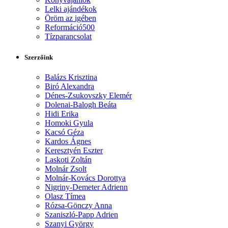
Lelki ajándékok
Öröm az igében
Reformáció500
Tízparancsolat
Szerzőink
Balázs Krisztina
Biró Alexandra
Dénes-Zsukovszky Elemér
Dolenai-Balogh Beáta
Hidi Erika
Homoki Gyula
Kacsó Géza
Kardos Ágnes
Keresztyén Eszter
Laskoti Zoltán
Molnár Zsolt
Molnár-Kovács Dorottya
Nigriny-Demeter Adrienn
Olasz Tímea
Rózsa-Gönczy Anna
Szaniszló-Papp Adrien
Szanyi György