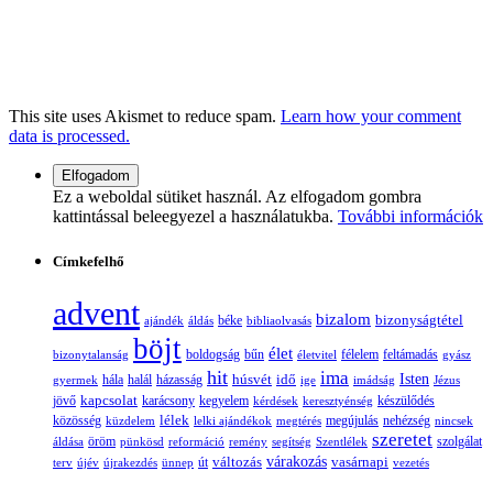
This site uses Akismet to reduce spam.
Learn how your comment
data is processed.
Ez a weboldal sütiket használ. Az elfogadom gombra
kattintással beleegyezel a használatukba.
További információk
Címkefelhő
advent
bizalom
bizonyságtétel
ajándék
áldás
béke
bibliaolvasás
böjt
élet
boldogság
bűn
félelem
bizonytalanság
életvitel
feltámadás
gyász
hit
ima
Isten
húsvét
idő
gyermek
hála
halál
házasság
ige
imádság
Jézus
jövő
kapcsolat
karácsony
kegyelem
készülődés
kérdések
keresztyénség
lélek
nehézség
közösség
küzdelem
lelki ajándékok
megtérés
megújulás
nincsek
szeretet
öröm
szolgálat
áldása
pünkösd
reformáció
remény
segítség
Szentlélek
változás
várakozás
vasárnapi
terv
újév
újrakezdés
ünnep
út
vezetés