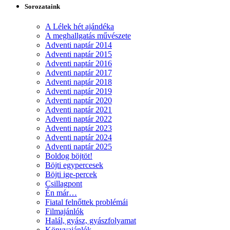
Sorozataink
A Lélek hét ajándéka
A meghallgatás művészete
Adventi naptár 2014
Adventi naptár 2015
Adventi naptár 2016
Adventi naptár 2017
Adventi naptár 2018
Adventi naptár 2019
Adventi naptár 2020
Adventi naptár 2021
Adventi naptár 2022
Adventi naptár 2023
Adventi naptár 2024
Adventi naptár 2025
Boldog böjtöt!
Böjti egypercesek
Böjti ige-percek
Csillagpont
Én már…
Fiatal felnőttek problémái
Filmajánlók
Halál, gyász, gyászfolyamat
Könyvajánlók