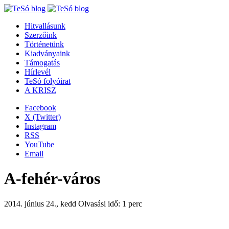
Hitvallásunk
Szerzőink
Történetünk
Kiadványaink
Támogatás
Hírlevél
TeSó folyóirat
A KRISZ
Facebook
X (Twitter)
Instagram
RSS
YouTube
Email
A-fehér-város
2014. június 24., kedd
Olvasási idő: 1 perc