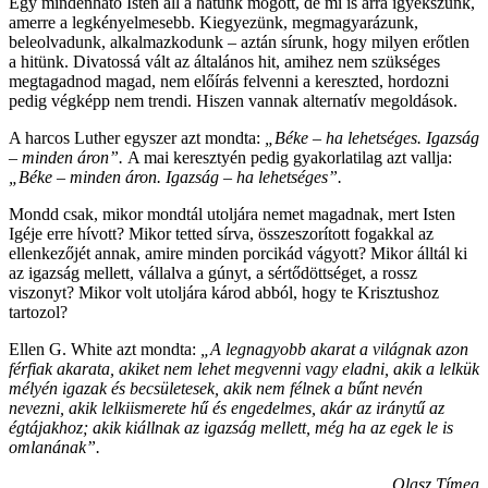
Egy mindenható Isten áll a hátunk mögött, de mi is arra igyekszünk,
amerre a legkényelmesebb. Kiegyezünk, megmagyarázunk,
beleolvadunk, alkalmazkodunk – aztán sírunk, hogy milyen erőtlen
a hitünk. Divatossá vált az általános hit, amihez nem szükséges
megtagadnod magad, nem előírás felvenni a kereszted, hordozni
pedig végképp nem trendi. Hiszen vannak alternatív megoldások.
A harcos Luther egyszer azt mondta:
„Béke – ha lehetséges. Igazság
– minden áron”.
A mai keresztyén pedig gyakorlatilag azt vallja:
„Béke – minden áron. Igazság – ha lehetséges”.
Mondd csak, mikor mondtál utoljára nemet magadnak, mert Isten
Igéje erre hívott? Mikor tetted sírva, összeszorított fogakkal az
ellenkezőjét annak, amire minden porcikád vágyott? Mikor álltál ki
az igazság mellett, vállalva a gúnyt, a sértődöttséget, a rossz
viszonyt? Mikor volt utoljára károd abból, hogy te Krisztushoz
tartozol?
Ellen G. White azt mondta:
„A legnagyobb akarat a világnak azon
férfiak akarata, akiket nem lehet megvenni vagy eladni, akik a lelkük
mélyén igazak és becsületesek, akik nem félnek a bűnt nevén
nevezni, akik lelkiismerete hű és engedelmes, akár az iránytű az
égtájakhoz; akik kiállnak az igazság mellett, még ha az egek le is
omlanának”.
Olasz Tímea