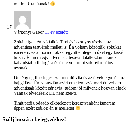
mit írnak tanítanak!
Várkonyi Gábor
11 év ezelőtt
Zoltán: igen én is kiállok Timi és bizonyos részben az
adventista testvérek mellett is. Én voltam közöttük, sokukat
ismerem, és a mormonokkal együtt emlegetni őket egy kissé
túlzás. Én nem egy adventista tesóval találkoztam akinek
kálvinistább felfogása és élete volt mint sok református
tesónak…
De tényleg felesleges ez a meddő vita és az érvek egymáshoz
hajigálása. Én is pusztán azért emeltem szót mert én voltam
adventisták között pár évig, tudom jól milyenek hogyan élnek.
Vannak tévedéseik DE nem szekta.
Timit pedig odaadó elkötelezett keresztyénként ismerem
éppen ezért kiállok én is mellette!
Szólj hozzá a bejegyzéshez!