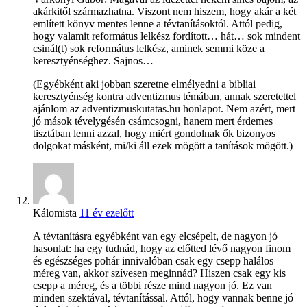
akárkitől származhatna. Viszont nem hiszem, hogy akár a két
említett könyv mentes lenne a tévtanításoktól. Attól pedig,
hogy valamit református lelkész fordított… hát… sok mindent
csinál(t) sok református lelkész, aminek semmi köze a
keresztyénséghez. Sajnos…
(Egyébként aki jobban szeretne elmélyedni a bibliai
keresztyénség kontra adventizmus témában, annak szeretettel
ajánlom az adventizmuskutatas.hu honlapot. Nem azért, mert
jó mások tévelygésén csámcsogni, hanem mert érdemes
tisztában lenni azzal, hogy miért gondolnak ők bizonyos
dolgokat másként, mi/ki áll ezek mögött a tanítások mögött.)
Kálomista
11 év ezelőtt
A tévtanításra egyébként van egy elcsépelt, de nagyon jó
hasonlat: ha egy tudnád, hogy az előtted lévő nagyon finom
és egészséges pohár innivalóban csak egy csepp halálos
méreg van, akkor szívesen meginnád? Hiszen csak egy kis
csepp a méreg, és a többi része mind nagyon jó. Ez van
minden szektával, tévtanítással. Attól, hogy vannak benne jó