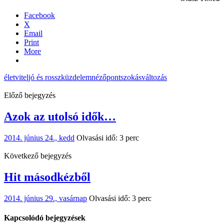
Facebook
X
Email
Print
More
életvitel
jó és rossz
küzdelem
nézőpont
szokás
változás
Előző bejegyzés
Azok az utolsó idők…
2014. június 24., kedd
Olvasási idő: 3 perc
Következő bejegyzés
Hit másodkézből
2014. június 29., vasárnap
Olvasási idő: 3 perc
Kapcsolódó bejegyzések