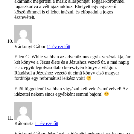
akarnánk megérteni a másik álláspontját, foggal-körömmel
ragaszkodva a vélt igaznukhoz. Ehelyett egy egyszerű
köszönömmel is el lehet intézni, és elfogadni a jogos
észrevételt.
Várkonyi Gábor
11 év ezelőtt
Ellen G. White valóban az adventizmus egyik vezéralakja, ám
két könyve a Jézus élete és a Jézushoz vezető út, a mai napig
is az egyik legolvasottabb keresztyén könyv a világon.
Ráadásul a Jézushoz vezető út című könyv első magyar
fordítója egy református! lelkész volt!
Ettől függetlenül valóban vigyázni kell vele és műveivel! Az
idézettel nekem sincs egyébként semmi bajom!
Kálomista
11 év ezelőtt
Várkonyi Gábor: Magával az idézettel nekem sincs bajom, az