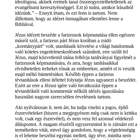
ideológusa, akinek eretnek tanai összeegyeztethetetlenek az
evangéliumi keresztyénséggel. Ezt jó tudni, amikor írásaiból
idézünk.” – Ennyit írtam, és ezt fenn is tartom. Nem
állítottam, hogy az idézet önmagában ellentétes lenne a
Bibliával.
Jézus idézett beszéde a farizeusok képmutatása ellen egészen
másról szól, a farizeus párt Jézus korában a zsidó
„kormánypárt” volt, utasításaik követése a világi hatalomnak
való köteles engedelmeskedésnek számított, erre szólít fel
Jézus, majd közvetlenül utána felhívja tanítványai figyelmét a
farizeusok képmutatására, és arra, hogy tanításaikkal
elvislhetetlen terheket rónak az emberekre, amiért el is veszik
majd méltó büntetésüket. Később éppen a farizeus
tévtanítások elleni ítélettel folytatja Jézus ugyanezt a beszédet.
Ezért az erre a Jézusi igére való hivatkozást éppen a
tévtanítóktól való kommentár nélküli idézés igazolására
használni nagyon szerecsétlen érvelésnek tartom.
Aki nyilvánosan ír, nem árt, ha tudja viselni a jogos, építő
észrevételeket (hiszen a megjegyésem még csak nem is kritika
volt, csak egy észrevétel), és nem vesz fel azonnal védekező
álláspontot. A magam részéről egyszersmind le is zárnám ezt a
terméketlen vitát, mivel úgy gondolom, hogy a végtelenségig
is el lehetne beszélni egymás mellett, úgy téve, mintha nem