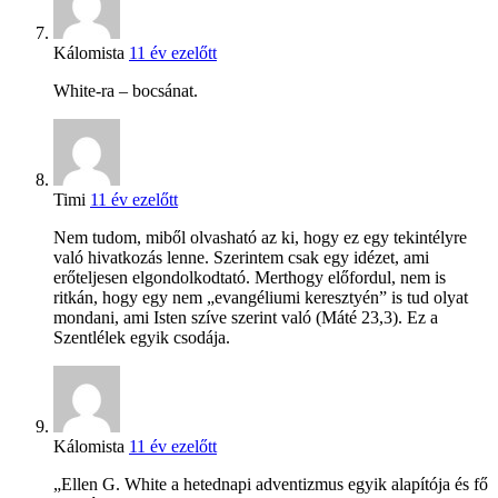
Kálomista
11 év ezelőtt
White-ra – bocsánat.
Timi
11 év ezelőtt
Nem tudom, miből olvasható az ki, hogy ez egy tekintélyre
való hivatkozás lenne. Szerintem csak egy idézet, ami
erőteljesen elgondolkodtató. Merthogy előfordul, nem is
ritkán, hogy egy nem „evangéliumi keresztyén” is tud olyat
mondani, ami Isten szíve szerint való (Máté 23,3). Ez a
Szentlélek egyik csodája.
Kálomista
11 év ezelőtt
„Ellen G. White a hetednapi adventizmus egyik alapítója és fő