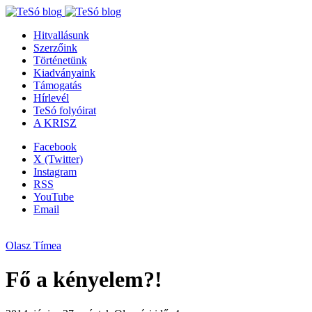
Hitvallásunk
Szerzőink
Történetünk
Kiadványaink
Támogatás
Hírlevél
TeSó folyóirat
A KRISZ
Facebook
X (Twitter)
Instagram
RSS
YouTube
Email
Olasz Tímea
Fő a kényelem?!