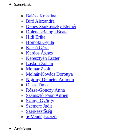
Szerzőink
Balázs Krisztina
Biró Alexandra
Dénes-Zsukovszky Elemér
Dolenai-Balogh Beáta
Hidi Erika
Homoki Gyula
Kacsó Géza
Kardos Ágnes
Keresztyén Eszter
Laskoti Zoltán
Molnár Zsolt
Molnár-Kovács Dorottya
Nigriny-Demeter Adrienn
Olasz Tímea
Rózsa-Gönczy Anna
Szaniszló-Papp Adrien
Szanyi György
Szemere Judit
Szerkesztőség
►
Vendégszerző
Archívum