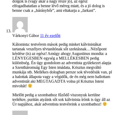
dolgok is (vagy akár a nagy része jó), az egész
elfogadhatatlan a benne lévő méreg miatt, és a jó dolog is
benne csak a „báránybőr”, ami eltakarja a „farkast”.
Várkonyi Gábor
11 év ezelőtt
Kálomista: testvérem mások pedig minket kálvinistákat
tartanak veszélyes tévtanítónak sőt szektásnak…Nézőpont
kérdése (is) az egész! Amúgy ahogy Augustinus mondta: a
LÉNYEGESBEN egység a MELLÉKESBEN pedig
különbség. Én úgy gondolom az adventista gyülekezet alapja
a Szentháromság Egy Isten imádata, Krisztus megváltó
munkája stb. Mellékes dologban persze sok tévedésük van, pl
a halottak állapota vagy a végidők, de én még nem hallottam
adventistát aki MEGTAGADTA volna pl Krisztus Isteni
mivoltát!
Mielőtt pedig a szombathoz fűződő viszonyuk kerülne
terítékre, puritán atyáink sőt sok kálvinista írónk is úgy áll az
Úr napjához, akár adventista testvéreink a szombathoz!