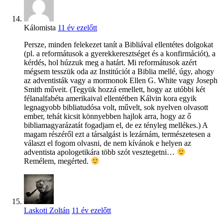
Kálomista
11 év ezelőtt
Persze, minden felekezet tanít a Bibliával ellentétes dolgokat
(pl. a reformátusok a gyerekkeresztséget és a konfirmációt), a
kérdés, hol húzzuk meg a határt. Mi reformátusok azért
mégsem tesszük oda az Institúciót a Biblia mellé, úgy, ahogy
az adventisták vagy a mormonok Ellen G. White vagy Joseph
Smith műveit. (Tegyük hozzá emellett, hogy az utóbbi két
félanalfabéta amerikaival ellentétben Kálvin kora egyik
legnagyobb bibliatudósa volt, művelt, sok nyelven olvasott
ember, tehát kicsit könnyebben hajlok arra, hogy az ő
bibliamagyarázatát fogadjam el, de ez tényleg mellékes.) A
magam részéről ezt a társalgást is lezárnám, természetesen a
választ el fogom olvasni, de nem kívánok e helyen az
adventista apologetikára több szót vesztegetni…
Remélem, megérted.
Laskoti Zoltán
11 év ezelőtt