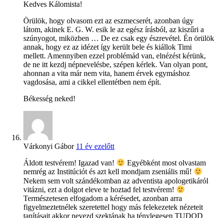
Kedves Kálomista!
Örülök, hogy olvasom ezt az eszmecserét, azonban úgy
látom, akinek E. G. W. esik le az egész írásból, az kiszűri a
szúnyogot, miközben … De ez csak egy észrevétel. Én örülök
annak, hogy ez az idézet így került bele és kiállok Timi
mellett. Amennyiben ezzel problémád van, elnézést kérünk,
de ne itt kezdj népnevelésbe, szépen kérlek. Van olyan pont,
ahonnan a vita már nem vita, hanem érvek egymáshoz
vagdosása, ami a cikkel ellentétben nem épít.
Békesség neked!
Várkonyi Gábor
11 év ezelőtt
Áldott testvérem! Igazad van!
Egyébként most olvastam
nemrég az Institúciót és azt kell mondjam zseniális mű!
Nekem sem volt szándékomban az adventista apologetikáról
vitázni, ezt a dolgot eleve te hoztad fel testvérem!
Természetesen elfogadom a kérésedet, azonban arra
figyelmeztetnélek szeretettel hogy más felekezetek nézeteit
tanításait akkor nevezd szektának ha ténylegesen TUDOD