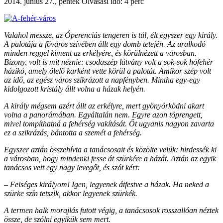
2014. június 27., péntek
Olvasási idő: 4 perc
Valahol messze, az Óperenciás tengeren is túl, élt egyszer egy király.
A palotája a főváros szívében állt egy domb tetején. Az uralkodó
minden reggel kiment az erkélyére, és körülnézett a városban.
Bizony, volt is mit néznie: csodaszép látvány volt a sok-sok hófehér
házikó, amely ölelő karként vette körül a palotát. Amikor szép volt
az idő, az egész város szikrázott a napfényben. Mintha egy-egy
kidolgozott kristály állt volna a házak helyén.
A király mégsem azért állt az erkélyre, mert gyönyörködni akart
volna a panorámában. Egyáltalán nem. Egyre azon töprengett,
mivel tompíthatná a fehérség vakítását. Őt ugyanis nagyon zavarta
ez a szikrázás, bántotta a szemét a fehérség.
Egyszer aztán összehívta a tanácsosait és közölte velük: hirdessék ki
a városban, hogy mindenki fesse át szürkére a házát. Aztán az egyik
tanácsos vett egy nagy levegőt, és szót kért:
– Felséges királyom! Igen, legyenek átfestve a házak. Ha neked a
szürke szín tetszik, akkor legyenek szürkék.
A termen halk morajlás futott végig, a tanácsosok rosszallóan néztek
össze, de szólni egyikük sem mert.