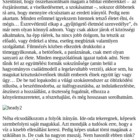
Szentírást, hogy összehasonlítsam magam a bibliai emberekkel – az
észjárásomat, a viselkedésemet, a szokásaimat –, sokszor döbbenek
rá arra, hogy mennyire elcsúsztam az eredeti iránytól. Pedig nem
akartam. Minden erőmmel igyekszem Istennek tetsző életet élni, és
mégis… Észrevétlenül elkap a „gyűjtögető életmód szenvedélye”, és
már nem olyan könnyű adnom. Vagy csak akkor járok el közösségi
alkalmakra, ha épp ráérek, ha nincs jobb dolgom, ha tetszik az
előadó, vagy érdekel a téma, esetleg megbíztak valamilyen
szolgálattal. Filmnézés közben elkezdek drukkolni a
tömeggyilkosnak, a betörőnek, a paráznának, csak mert olyan
sanyarú az élete. Minden megszólalónak igazat tudok adni. Nem
tűnik fel az együttélési formák sokszínűsége (amin belül a
hagyományos családmodell a legelavultabb verzió), akkor sem, ha
magukat krisztuskövetőnek titulált emberek élnek együtt így vagy
úgy… De be tud lopakodni a világi szokásrendszer az öltözködési
stílusba, a beszédmodorba, az italfogyasztásba, az indulatkezelésbe,
átszínezi a hozzáállást, a tisztesség fogalmát, elhozza a
kényelemszeretetet, a részrehajlást, és még hosszasan sorolhatnám.
Néha elcsodálkozom a folyók irányán. Ide-oda tekeregnek, képesek
szembefolyni saját magukkal. Azt mondják a tudósok erre, hogy a
víz a kisebb ellenállást keresi. Pedig képes utakat törni magának a
sziklában is. De csak ha nagyon muszáj. Nem hasonlít ebben ránk?