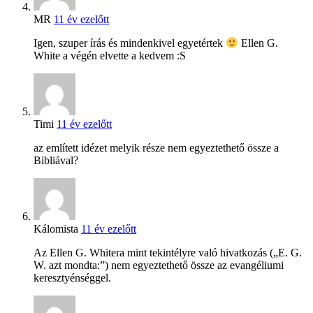
MR
11 év ezelőtt
Igen, szuper írás és mindenkivel egyetértek
Ellen G.
White a végén elvette a kedvem :S
Timi
11 év ezelőtt
az említett idézet melyik része nem egyeztethető össze a
Bibliával?
Kálomista
11 év ezelőtt
Az Ellen G. Whitera mint tekintélyre való hivatkozás („E. G.
W. azt mondta:”) nem egyeztethető össze az evangéliumi
keresztyénséggel.