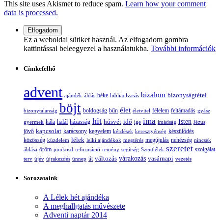
This site uses Akismet to reduce spam.
Learn how your comment
data is processed.
Ez a weboldal sütiket használ. Az elfogadom gombra
kattintással beleegyezel a használatukba.
További információk
Címkefelhő
advent
bizalom
bizonyságtétel
ajándék
áldás
béke
bibliaolvasás
böjt
élet
boldogság
bűn
félelem
bizonytalanság
életvitel
feltámadás
gyász
hit
ima
Isten
húsvét
idő
gyermek
hála
halál
házasság
ige
imádság
Jézus
jövő
kapcsolat
karácsony
kegyelem
készülődés
kérdések
keresztyénség
lélek
nehézség
közösség
küzdelem
lelki ajándékok
megtérés
megújulás
nincsek
szeretet
öröm
szolgálat
áldása
pünkösd
reformáció
remény
segítség
Szentlélek
változás
várakozás
vasárnapi
terv
újév
újrakezdés
ünnep
út
vezetés
Sorozataink
A Lélek hét ajándéka
A meghallgatás művészete
Adventi naptár 2014