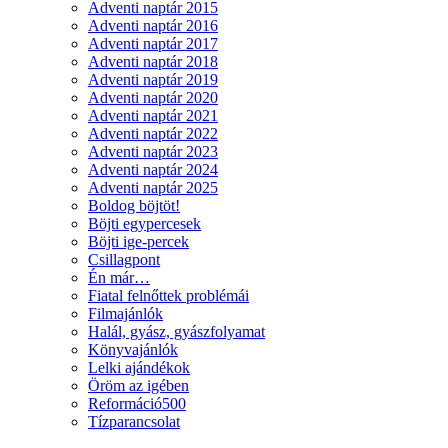
Adventi naptár 2015
Adventi naptár 2016
Adventi naptár 2017
Adventi naptár 2018
Adventi naptár 2019
Adventi naptár 2020
Adventi naptár 2021
Adventi naptár 2022
Adventi naptár 2023
Adventi naptár 2024
Adventi naptár 2025
Boldog böjtöt!
Böjti egypercesek
Böjti ige-percek
Csillagpont
Én már…
Fiatal felnőttek problémái
Filmajánlók
Halál, gyász, gyászfolyamat
Könyvajánlók
Lelki ajándékok
Öröm az igében
Reformáció500
Tízparancsolat