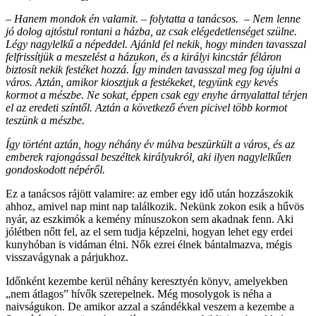
– Hanem mondok én valamit. – folytatta a tanácsos. – Nem lenne
jó dolog ajtóstul rontani a házba, az csak elégedetlenséget szülne.
Légy nagylelkű a népeddel. Ajánld fel nekik, hogy minden tavasszal
felfrissítjük a meszelést a házukon, és a királyi kincstár féláron
biztosít nekik festéket hozzá. Így minden tavasszal meg fog újulni a
város. Aztán, amikor kiosztjuk a festékeket, tegyünk egy kevés
kormot a mészbe. Ne sokat, éppen csak egy enyhe árnyalattal térjen
el az eredeti színtől. Aztán a következő éven picivel több kormot
teszünk a mészbe.
Így történt aztán, hogy néhány év múlva beszürkült a város, és az
emberek rajongással beszéltek királyukról, aki ilyen nagylelkűen
gondoskodott népéről.
Ez a tanácsos rájött valamire: az ember egy idő után hozzászokik
ahhoz, amivel nap mint nap találkozik. Nekünk zokon esik a hűvös
nyár, az eszkimók a kemény mínuszokon sem akadnak fenn. Aki
jólétben nőtt fel, az el sem tudja képzelni, hogyan lehet egy erdei
kunyhóban is vidáman élni. Nők ezrei élnek bántalmazva, mégis
visszavágynak a párjukhoz.
Időnként kezembe kerül néhány keresztyén könyv, amelyekben
„nem átlagos” hívők szerepelnek. Még mosolygok is néha a
naivságukon. De amikor azzal a szándékkal veszem a kezembe a