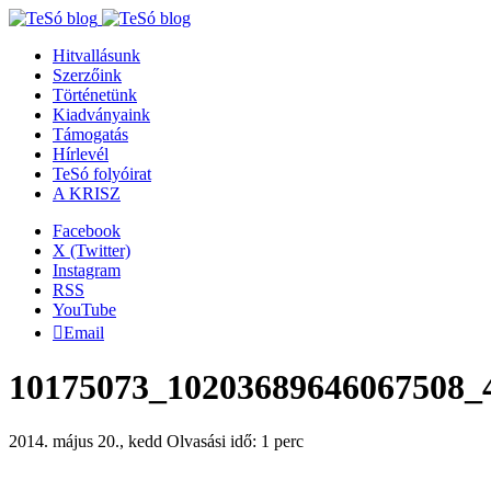
Hitvallásunk
Szerzőink
Történetünk
Kiadványaink
Támogatás
Hírlevél
TeSó folyóirat
A KRISZ
Facebook
X (Twitter)
Instagram
RSS
YouTube
Email
10175073_10203689646067508_
2014. május 20., kedd
Olvasási idő: 1 perc