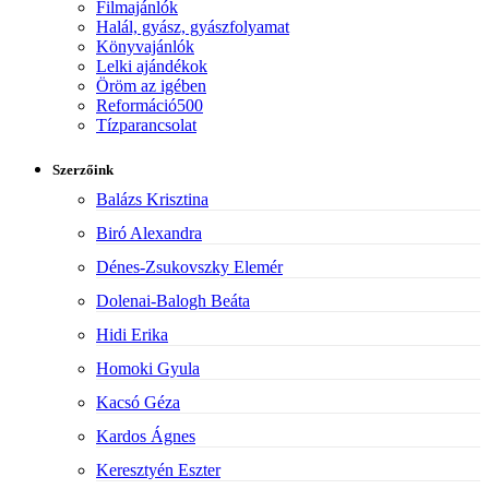
Filmajánlók
Halál, gyász, gyászfolyamat
Könyvajánlók
Lelki ajándékok
Öröm az igében
Reformáció500
Tízparancsolat
Szerzőink
Balázs Krisztina
Biró Alexandra
Dénes-Zsukovszky Elemér
Dolenai-Balogh Beáta
Hidi Erika
Homoki Gyula
Kacsó Géza
Kardos Ágnes
Keresztyén Eszter