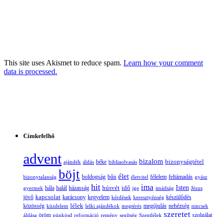
This site uses Akismet to reduce spam.
Learn how your comment
data is processed.
Címkefelhő
advent
bizalom
bizonyságtétel
ajándék
áldás
béke
bibliaolvasás
böjt
élet
boldogság
bűn
félelem
bizonytalanság
életvitel
feltámadás
gyász
hit
ima
Isten
húsvét
idő
gyermek
hála
halál
házasság
ige
imádság
Jézus
jövő
kapcsolat
karácsony
kegyelem
készülődés
kérdések
keresztyénség
lélek
nehézség
közösség
küzdelem
lelki ajándékok
megtérés
megújulás
nincsek
szeretet
öröm
szolgálat
áldása
pünkösd
reformáció
remény
segítség
Szentlélek