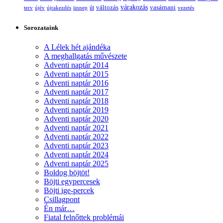
változás
várakozás
vasárnapi
terv
újév
újrakezdés
ünnep
út
vezetés
Sorozataink
A Lélek hét ajándéka
A meghallgatás művészete
Adventi naptár 2014
Adventi naptár 2015
Adventi naptár 2016
Adventi naptár 2017
Adventi naptár 2018
Adventi naptár 2019
Adventi naptár 2020
Adventi naptár 2021
Adventi naptár 2022
Adventi naptár 2023
Adventi naptár 2024
Adventi naptár 2025
Boldog böjtöt!
Böjti egypercesek
Böjti ige-percek
Csillagpont
Én már…
Fiatal felnőttek problémái