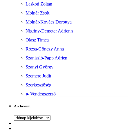
Laskoti Zoltán
Molnár Zsolt
Molnár-Kovács Dorottya
Nigriny-Demeter Adrienn
Olasz Tímea
Rózsa-Gönczy Anna
Szaniszló-Papp Adrien
Szanyi György
Szemere Judit
Szerkesztőség
►
Vendégszerző
Archívum
Archívum