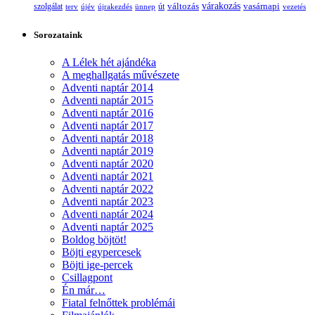
változás
várakozás
vasárnapi
szolgálat
terv
újév
újrakezdés
ünnep
út
vezetés
Sorozataink
A Lélek hét ajándéka
A meghallgatás művészete
Adventi naptár 2014
Adventi naptár 2015
Adventi naptár 2016
Adventi naptár 2017
Adventi naptár 2018
Adventi naptár 2019
Adventi naptár 2020
Adventi naptár 2021
Adventi naptár 2022
Adventi naptár 2023
Adventi naptár 2024
Adventi naptár 2025
Boldog böjtöt!
Böjti egypercesek
Böjti ige-percek
Csillagpont
Én már…
Fiatal felnőttek problémái