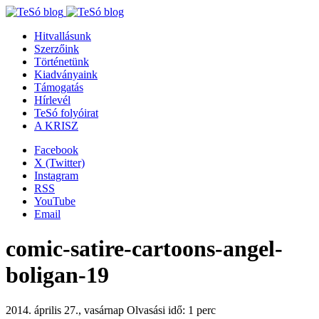
Hitvallásunk
Szerzőink
Történetünk
Kiadványaink
Támogatás
Hírlevél
TeSó folyóirat
A KRISZ
Facebook
X (Twitter)
Instagram
RSS
YouTube
Email
comic-satire-cartoons-angel-
boligan-19
2014. április 27., vasárnap
Olvasási idő: 1 perc