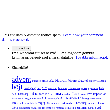
This site uses Akismet to reduce spam.
Learn how your comment
data is processed.
Ez a weboldal sütiket használ. Az elfogadom gombra
kattintással beleegyezel a használatukba.
További információk
Címkefelhő
advent
bizalom
bizonyságtétel
ajándék
áldás
béke
bizonytalanság
böjt
élet
boldogság
bűn
félelem
életvitel
feltámadás
gyász
gyermek
hála
hit
ima
Isten
húsvét
idő
jövő
kapcsolat
halál
házasság
ige
imádság
Jézus
karácsony
kegyelem
készülődés
kérdések
keresztyénség
közösség
küzdelem
lélek
nehézség
lelki ajándékok
megújulás
mission (im)possible?
nincsek áldása
szeretet
öröm
őszinteség
pünkösd
reformáció
remény
segítség
Szentlélek