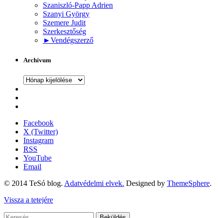
Szaniszló-Papp Adrien
Szanyi György
Szemere Judit
Szerkesztőség
►
Vendégszerző
Archívum
Archívum
Facebook
X (Twitter)
Instagram
RSS
YouTube
Email
© 2014 TeSó blog.
Adatvédelmi elvek.
Designed by
ThemeSphere
.
Vissza a tetejére
Beküldés