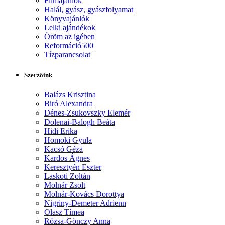
Filmajánlók
Halál, gyász, gyászfolyamat
Könyvajánlók
Lelki ajándékok
Öröm az igében
Reformáció500
Tízparancsolat
Szerzőink
Balázs Krisztina
Biró Alexandra
Dénes-Zsukovszky Elemér
Dolenai-Balogh Beáta
Hidi Erika
Homoki Gyula
Kacsó Géza
Kardos Ágnes
Keresztyén Eszter
Laskoti Zoltán
Molnár Zsolt
Molnár-Kovács Dorottya
Nigriny-Demeter Adrienn
Olasz Tímea
Rózsa-Gönczy Anna