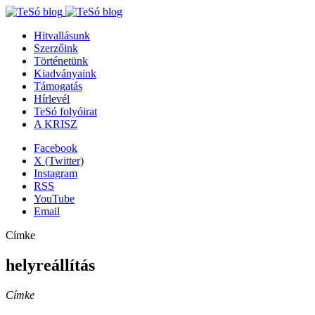
Hitvallásunk
Szerzőink
Történetünk
Kiadványaink
Támogatás
Hírlevél
TeSó folyóirat
A KRISZ
Facebook
X (Twitter)
Instagram
RSS
YouTube
Email
Címke
helyreállítás
Címke