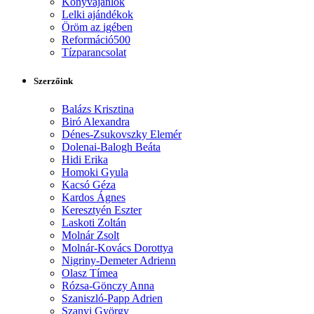
Könyvajánlók
Lelki ajándékok
Öröm az igében
Reformáció500
Tízparancsolat
Szerzőink
Balázs Krisztina
Biró Alexandra
Dénes-Zsukovszky Elemér
Dolenai-Balogh Beáta
Hidi Erika
Homoki Gyula
Kacsó Géza
Kardos Ágnes
Keresztyén Eszter
Laskoti Zoltán
Molnár Zsolt
Molnár-Kovács Dorottya
Nigriny-Demeter Adrienn
Olasz Tímea
Rózsa-Gönczy Anna
Szaniszló-Papp Adrien
Szanyi György