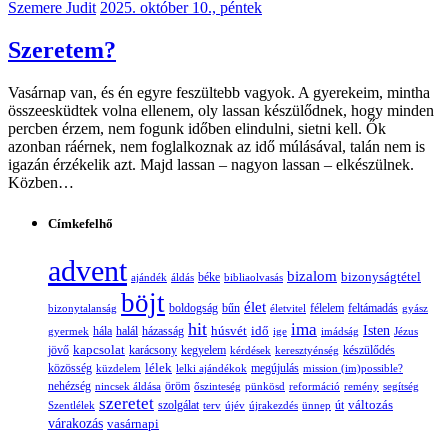
Szemere Judit
2025. október 10., péntek
Szeretem?
Vasárnap van, és én egyre feszültebb vagyok. A gyerekeim, mintha
összeesküdtek volna ellenem, oly lassan készülődnek, hogy minden
percben érzem, nem fogunk időben elindulni, sietni kell. Ők
azonban ráérnek, nem foglalkoznak az idő múlásával, talán nem is
igazán érzékelik azt. Majd lassan – nagyon lassan – elkészülnek.
Közben…
Címkefelhő
advent
bizalom
bizonyságtétel
ajándék
áldás
béke
bibliaolvasás
böjt
élet
boldogság
bűn
félelem
bizonytalanság
életvitel
feltámadás
gyász
hit
ima
Isten
húsvét
idő
gyermek
hála
halál
házasság
ige
imádság
Jézus
jövő
kapcsolat
karácsony
kegyelem
készülődés
kérdések
keresztyénség
lélek
közösség
küzdelem
lelki ajándékok
megújulás
mission (im)possible?
nehézség
öröm
nincsek áldása
őszinteség
pünkösd
reformáció
remény
segítség
szeretet
változás
szolgálat
Szentlélek
terv
újév
újrakezdés
ünnep
út
várakozás
vasárnapi