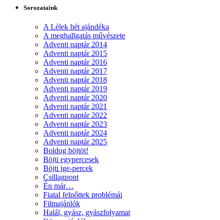
Sorozataink
A Lélek hét ajándéka
A meghallgatás művészete
Adventi naptár 2014
Adventi naptár 2015
Adventi naptár 2016
Adventi naptár 2017
Adventi naptár 2018
Adventi naptár 2019
Adventi naptár 2020
Adventi naptár 2021
Adventi naptár 2022
Adventi naptár 2023
Adventi naptár 2024
Adventi naptár 2025
Boldog böjtöt!
Böjti egypercesek
Böjti ige-percek
Csillagpont
Én már…
Fiatal felnőttek problémái
Filmajánlók
Halál, gyász, gyászfolyamat