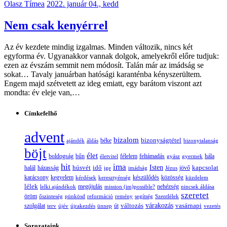
Olasz Tímea
2022. január 04., kedd
Nem csak kenyérrel
Az év kezdete mindig izgalmas. Minden változik, nincs két
egyforma év. Ugyanakkor vannak dolgok, amelyekről előre tudjuk:
ezen az évszám semmit nem módosít. Talán már az imádság se
sokat… Tavaly januárban hatósági karanténba kényszerültem.
Engem majd szétvetett az ideg emiatt, egy barátom viszont azt
mondta: év eleje van,…
Címkefelhő
advent
bizalom
bizonyságtétel
ajándék
áldás
béke
bizonytalanság
böjt
élet
boldogság
bűn
félelem
életvitel
feltámadás
gyász
gyermek
hála
hit
ima
Isten
húsvét
idő
jövő
kapcsolat
halál
házasság
ige
imádság
Jézus
karácsony
kegyelem
készülődés
kérdések
keresztyénség
közösség
küzdelem
lélek
nehézség
lelki ajándékok
megújulás
mission (im)possible?
nincsek áldása
szeretet
öröm
őszinteség
pünkösd
reformáció
remény
segítség
Szentlélek
változás
várakozás
vasárnapi
szolgálat
terv
újév
újrakezdés
ünnep
út
vezetés
Sorozataink