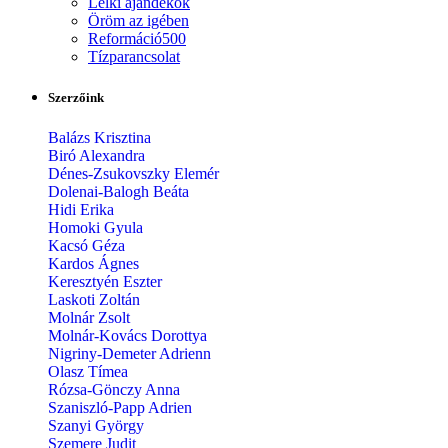
Lelki ajándékok
Öröm az igében
Reformáció500
Tízparancsolat
Szerzőink
Balázs Krisztina
Biró Alexandra
Dénes-Zsukovszky Elemér
Dolenai-Balogh Beáta
Hidi Erika
Homoki Gyula
Kacsó Géza
Kardos Ágnes
Keresztyén Eszter
Laskoti Zoltán
Molnár Zsolt
Molnár-Kovács Dorottya
Nigriny-Demeter Adrienn
Olasz Tímea
Rózsa-Gönczy Anna
Szaniszló-Papp Adrien
Szanyi György
Szemere Judit