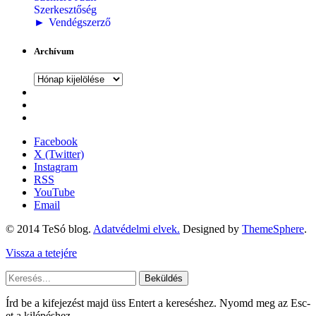
Szerkesztőség
►
Vendégszerző
Archívum
Archívum
Facebook
X (Twitter)
Instagram
RSS
YouTube
Email
© 2014 TeSó blog.
Adatvédelmi elvek.
Designed by
ThemeSphere
.
Vissza a tetejére
Beküldés
Írd be a kifejezést majd üss Entert a kereséshez. Nyomd meg az Esc-
et a kilépéshez.