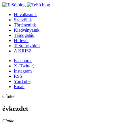
Hitvallásunk
Szerzőink
Történetünk
Kiadványaink
Támogatás
Hírlevél
TeSó folyóirat
A KRISZ
Facebook
X (Twitter)
Instagram
RSS
YouTube
Email
Címke
évkezdet
Címke