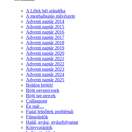
A Lélek hét ajándéka
A meghallgatás művészete
Adventi naptár 2014
Adventi naptár 2015
Adventi naptár 2016
Adventi naptár 2017
Adventi naptár 2018
Adventi naptár 2019
Adventi naptár 2020
Adventi naptár 2021
Adventi naptár 2022
Adventi naptár 2023
Adventi naptár 2024
Adventi naptár 2025
Boldog böjtöt!
Böjti egypercesek
Böjti ige-percek
Csillagpont
Én már…
Fiatal felnőttek problémái
Filmajánlók
Halál, gyász, gyászfolyamat
Könyvajánlók