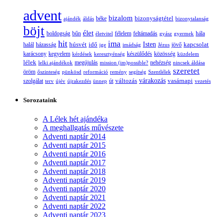
advent
bizalom
bizonyságtétel
ajándék
áldás
béke
bizonytalanság
böjt
élet
boldogság
bűn
félelem
életvitel
feltámadás
gyász
gyermek
hála
hit
ima
Isten
húsvét
idő
jövő
kapcsolat
halál
házasság
ige
imádság
Jézus
karácsony
kegyelem
készülődés
kérdések
keresztyénség
közösség
küzdelem
lélek
nehézség
lelki ajándékok
megújulás
mission (im)possible?
nincsek áldása
szeretet
öröm
őszinteség
pünkösd
reformáció
remény
segítség
Szentlélek
változás
várakozás
vasárnapi
szolgálat
terv
újév
újrakezdés
ünnep
út
vezetés
Sorozataink
A Lélek hét ajándéka
A meghallgatás művészete
Adventi naptár 2014
Adventi naptár 2015
Adventi naptár 2016
Adventi naptár 2017
Adventi naptár 2018
Adventi naptár 2019
Adventi naptár 2020
Adventi naptár 2021
Adventi naptár 2022
Adventi naptár 2023