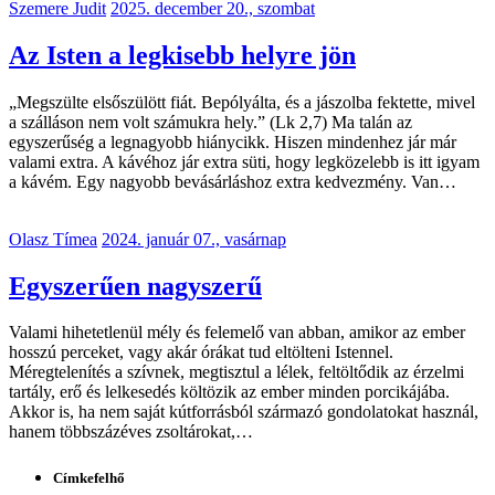
Szemere Judit
2025. december 20., szombat
Az Isten a legkisebb helyre jön
„Megszülte elsőszülött fiát. Bepólyálta, és a jászolba fektette, mivel
a szálláson nem volt számukra hely.” (Lk 2,7) Ma talán az
egyszerűség a legnagyobb hiánycikk. Hiszen mindenhez jár már
valami extra. A kávéhoz jár extra süti, hogy legközelebb is itt igyam
a kávém. Egy nagyobb bevásárláshoz extra kedvezmény. Van…
Olasz Tímea
2024. január 07., vasárnap
Egyszerűen nagyszerű
Valami hihetetlenül mély és felemelő van abban, amikor az ember
hosszú perceket, vagy akár órákat tud eltölteni Istennel.
Méregtelenítés a szívnek, megtisztul a lélek, feltöltődik az érzelmi
tartály, erő és lelkesedés költözik az ember minden porcikájába.
Akkor is, ha nem saját kútforrásból származó gondolatokat használ,
hanem többszázéves zsoltárokat,…
Címkefelhő