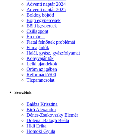
Adventi naptár 2024
Adventi naptár 2025
Boldog böjtöt!
Böjti egypercesek
Böjti ige-percek
Csillagpont
Én már…
Fiatal felnőttek problémái
Filmajánlók
Halál, gyász, gyászfolyamat
Könyvajánlók
Lelki ajándékok
Öröm az igében
Reformáció500
Tízparancsolat
Szerzőink
Balázs Krisztina
Biró Alexandra
Dénes-Zsukovszky Elemér
Dolenai-Balogh Beáta
Hidi Erika
Homoki Gyula