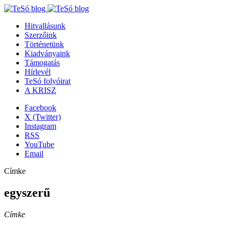
Hitvallásunk
Szerzőink
Történetünk
Kiadványaink
Támogatás
Hírlevél
TeSó folyóirat
A KRISZ
Facebook
X (Twitter)
Instagram
RSS
YouTube
Email
Címke
egyszerű
Címke