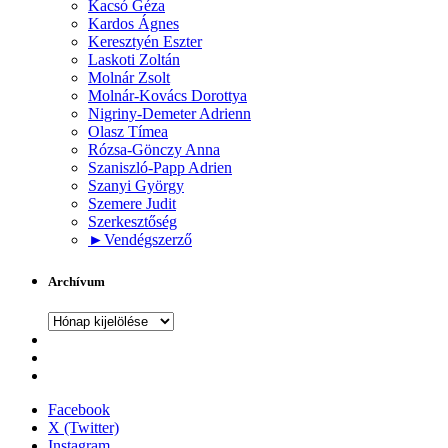
Kacsó Géza
Kardos Ágnes
Keresztyén Eszter
Laskoti Zoltán
Molnár Zsolt
Molnár-Kovács Dorottya
Nigriny-Demeter Adrienn
Olasz Tímea
Rózsa-Gönczy Anna
Szaniszló-Papp Adrien
Szanyi György
Szemere Judit
Szerkesztőség
►
Vendégszerző
Archívum
Archívum
Facebook
X (Twitter)
Instagram