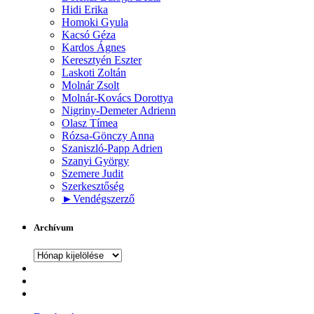
Hidi Erika
Homoki Gyula
Kacsó Géza
Kardos Ágnes
Keresztyén Eszter
Laskoti Zoltán
Molnár Zsolt
Molnár-Kovács Dorottya
Nigriny-Demeter Adrienn
Olasz Tímea
Rózsa-Gönczy Anna
Szaniszló-Papp Adrien
Szanyi György
Szemere Judit
Szerkesztőség
►
Vendégszerző
Archívum
Archívum