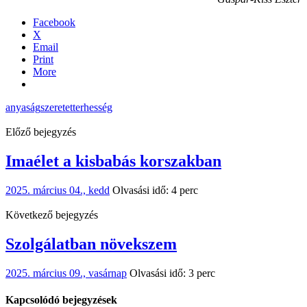
Facebook
X
Email
Print
More
anyaság
szeretet
terhesség
Előző bejegyzés
Imaélet a kisbabás korszakban
2025. március 04., kedd
Olvasási idő: 4 perc
Következő bejegyzés
Szolgálatban növekszem
2025. március 09., vasárnap
Olvasási idő: 3 perc
Kapcsolódó bejegyzések