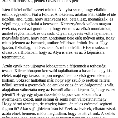
2025. március 07., péntek
Olvasási idő: 3 perc
Isten feltétel nélkül szeret minket. Annyira szeret, hogy elküldte
értünk egyszülött Fiát a Földre. A tökéletes, ártatlan Fiát küldte el ide
közénk, ahol tudta, hogy szenvedni fog, beteg lesz, megalázzák, és
végül meg is fog halni a kereszten. Keresztyénnek vallom magam
évek óta, ezért azt gondoltam, hogy értem is az előző mondatokat,
amiket régóta hallok és olvasok. Olyan alapvetés volt a fejemben a
megváltás ténye, hogy nem gondoltam bele elég mélyen abba, hogy
mit is jelentett az Istennek, amikor feláldozta értünk Jézust. Úgy
igazán, fizikailag, mit érezhetett és mi motiválta. Hiszen sokszor
olvassuk a Bibliában, hogy az Atya is érez, és az ő képmására
teremttettünk.
Aztán egyik nap ujjongva lobogtattam a férjemnek a terhességi
tesztet. Kilenc hónapon keresztül táplálhattam a hasamban egy kis
életet, majd egy tavaszi napon megszületett az első gyermekem, a
kisfiam. Sokszor hallottam már, hogy egy szülő jó esetben feltétel
nélkül szereti a gyermekét, de amikor ez az én valóságommá is vált,
alapjaiban változtatta meg az Istenről alkotott képem. Ja, hogy ez ezt
jelenti?! Hogy egy olyan összekötő kapocs van köztem és a
gyermekem között, amit semmi és senki nem változtathat meg?
Hogy bármi történjen, de tényleg bármi, én teljes erőmmel segíteni
fogom őt? Akár saját jólétem árán is? Ezek az érzések, elhatározások
azóta élnek bennem, mióta megtudtam, hogy babát várunk. A szülés