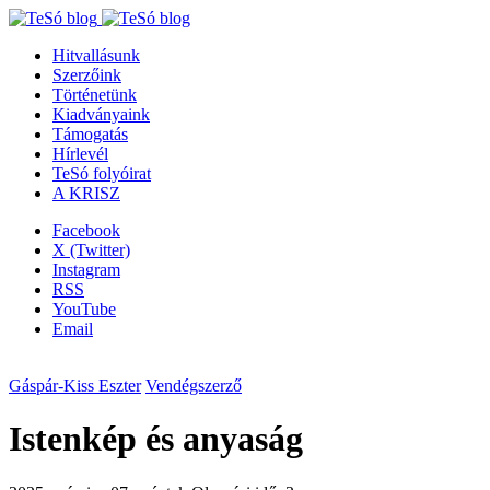
Hitvallásunk
Szerzőink
Történetünk
Kiadványaink
Támogatás
Hírlevél
TeSó folyóirat
A KRISZ
Facebook
X (Twitter)
Instagram
RSS
YouTube
Email
Gáspár-Kiss Eszter
Vendégszerző
Istenkép és anyaság