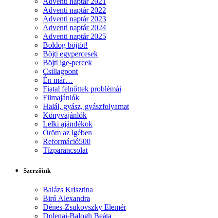
Adventi naptár 2021
Adventi naptár 2022
Adventi naptár 2023
Adventi naptár 2024
Adventi naptár 2025
Boldog böjtöt!
Böjti egypercesek
Böjti ige-percek
Csillagpont
Én már…
Fiatal felnőttek problémái
Filmajánlók
Halál, gyász, gyászfolyamat
Könyvajánlók
Lelki ajándékok
Öröm az igében
Reformáció500
Tízparancsolat
Szerzőink
Balázs Krisztina
Biró Alexandra
Dénes-Zsukovszky Elemér
Dolenai-Balogh Beáta