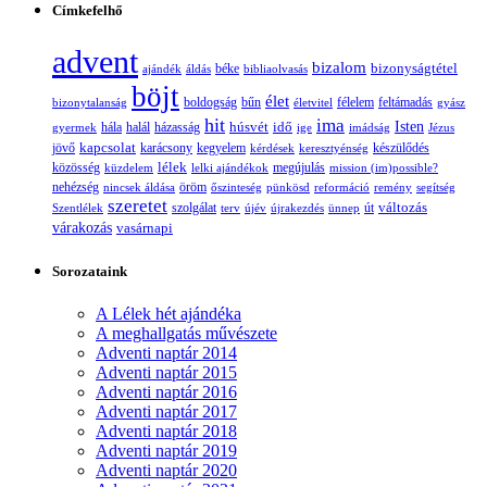
Címkefelhő
advent
bizalom
bizonyságtétel
ajándék
áldás
béke
bibliaolvasás
böjt
élet
boldogság
bűn
félelem
bizonytalanság
életvitel
feltámadás
gyász
hit
ima
Isten
húsvét
idő
gyermek
hála
halál
házasság
ige
imádság
Jézus
jövő
kapcsolat
karácsony
kegyelem
készülődés
kérdések
keresztyénség
lélek
közösség
küzdelem
lelki ajándékok
megújulás
mission (im)possible?
nehézség
öröm
nincsek áldása
őszinteség
pünkösd
reformáció
remény
segítség
szeretet
változás
szolgálat
Szentlélek
terv
újév
újrakezdés
ünnep
út
várakozás
vasárnapi
Sorozataink
A Lélek hét ajándéka
A meghallgatás művészete
Adventi naptár 2014
Adventi naptár 2015
Adventi naptár 2016
Adventi naptár 2017
Adventi naptár 2018
Adventi naptár 2019
Adventi naptár 2020