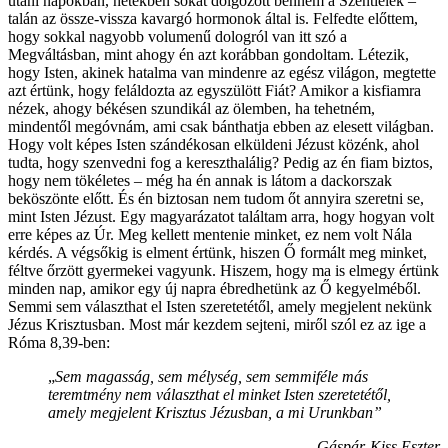
utáni napokban, hetekben sokat dolgozott bennem a Szentlélek –
talán az össze-vissza kavargó hormonok által is. Felfedte előttem,
hogy sokkal nagyobb volumenű dologról van itt szó a
Megváltásban, mint ahogy én azt korábban gondoltam. Létezik,
hogy Isten, akinek hatalma van mindenre az egész világon, megtette
azt értünk, hogy feláldozta az egyszülött Fiát? Amikor a kisfiamra
nézek, ahogy békésen szundikál az ölemben, ha tehetném,
mindentől megóvnám, ami csak bánthatja ebben az elesett világban.
Hogy volt képes Isten szándékosan elküldeni Jézust közénk, ahol
tudta, hogy szenvedni fog a kereszthalálig? Pedig az én fiam biztos,
hogy nem tökéletes – még ha én annak is látom a dackorszak
beköszönte előtt. És én biztosan nem tudom őt annyira szeretni se,
mint Isten Jézust. Egy magyarázatot találtam arra, hogy hogyan volt
erre képes az Úr. Meg kellett mentenie minket, ez nem volt Nála
kérdés. A végsőkig is elment értünk, hiszen Ő formált meg minket,
féltve őrzött gyermekei vagyunk. Hiszem, hogy ma is elmegy értünk
minden nap, amikor egy új napra ébredhetünk az Ő kegyelméből.
Semmi sem választhat el Isten szeretetétől, amely megjelent nekünk
Jézus Krisztusban. Most már kezdem sejteni, miről szól ez az ige a
Róma 8,39-ben:
„
Sem magasság, sem mélység, sem semmiféle más
teremtmény nem választhat el minket Isten szeretetétől,
amely megjelent Krisztus Jézusban, a mi Urunkban”
Gáspár-Kiss Eszter