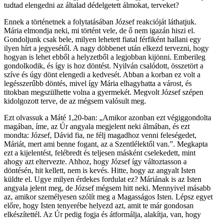
tudtad elengedni az általad dédelgetett álmokat, terveket?
Ennek a történetnek a folytatásában József reakcióját láthatjuk.
Mária elmondja neki, mi történt vele, de ő nem igazán hiszi el.
Gondoljunk csak bele, milyen lehetett fiatal férfiként hallani egy
ilyen hírt a jegyesétől. A nagy döbbenet után elkezd tervezni, hogy
hogyan is lehet ebből a helyzetből a legjobban kijönni. Emberileg
gondolkodik, és így is hoz döntést. Nyilván csalódott, összetört a
szíve és úgy dönt elengedi a kedvesét. Abban a korban ez volt a
legésszerűbb döntés, mivel így Mária elhagyhatta a várost, és
titokban megszülhette volna a gyermekét. Megvolt József szépen
kidolgozott terve, de az mégsem valósult meg.
Ezt olvassuk a Máté 1,20-ban: „Amikor azonban ezt végiggondolta
magában, íme, az Úr angyala megjelent neki álmában, és ezt
mondta: József, Dávid fia, ne félj magadhoz venni feleségedet,
Máriát, mert ami benne fogant, az a Szentlélektől van.”. Megkapta
ezt a kijelentést, felébredt és teljesen másként cselekedett, mint
ahogy azt eltervezte. Ahhoz, hogy József így változtasson a
döntésén, hit kellett, nem is kevés. Hitte, hogy az angyalt Isten
küldte el. Ugye milyen érdekes fordulat ez? Máriának is az Isten
angyala jelent meg, de József mégsem hitt neki. Mennyivel másabb
az, amikor személyesen szólít meg a Magasságos Isten. Lépsz egyet
előre, hogy Isten tenyerébe helyezd azt, amit te már gondosan
elkészítettél. Az Úr pedig fogja és átformálja, alakítja, van, hogy