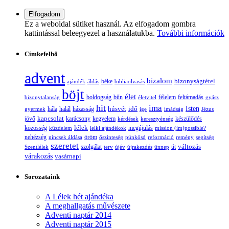
Ez a weboldal sütiket használ. Az elfogadom gombra
kattintással beleegyezel a használatukba.
További információk
Címkefelhő
advent
bizalom
bizonyságtétel
ajándék
áldás
béke
bibliaolvasás
böjt
élet
boldogság
bűn
félelem
bizonytalanság
életvitel
feltámadás
gyász
hit
ima
Isten
húsvét
idő
gyermek
hála
halál
házasság
ige
imádság
Jézus
jövő
kapcsolat
karácsony
kegyelem
készülődés
kérdések
keresztyénség
lélek
közösség
küzdelem
lelki ajándékok
megújulás
mission (im)possible?
nehézség
öröm
nincsek áldása
őszinteség
pünkösd
reformáció
remény
segítség
szeretet
változás
szolgálat
Szentlélek
terv
újév
újrakezdés
ünnep
út
várakozás
vasárnapi
Sorozataink
A Lélek hét ajándéka
A meghallgatás művészete
Adventi naptár 2014
Adventi naptár 2015