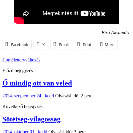
Biró Alexandra
Facebook
X
Email
Print
More
álom
élet
terv
változás
Előző bejegyzés
Ő mindig ott van veled
2024. szeptember 24., kedd
Olvasási idő: 2 perc
Következő bejegyzés
Sötétség-világosság
2024. október 01., kedd
Olvasási idő: 3 perc