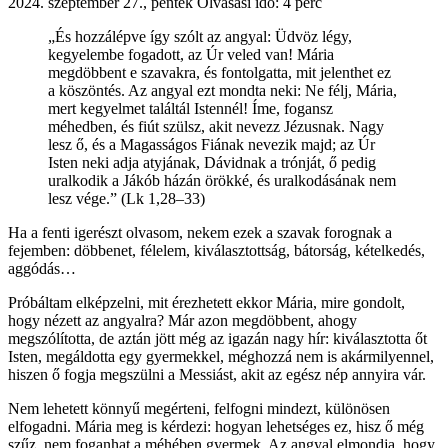
2024. szeptember 27., péntek
Olvasási idő: 4 perc
„És hozzálépve így szólt az angyal: Üdvöz légy,
kegyelembe fogadott, az Úr veled van! Mária
megdöbbent e szavakra, és fontolgatta, mit jelenthet ez
a köszöntés. Az angyal ezt mondta neki: Ne félj, Mária,
mert kegyelmet találtál Istennél! Íme, fogansz
méhedben, és fiút szülsz, akit nevezz Jézusnak. Nagy
lesz ő, és a Magasságos Fiának nevezik majd; az Úr
Isten neki adja atyjának, Dávidnak a trónját, ő pedig
uralkodik a Jákób házán örökké, és uralkodásának nem
lesz vége.” (Lk 1,28–33)
Ha a fenti igerészt olvasom, nekem ezek a szavak forognak a
fejemben: döbbenet, félelem, kiválasztottság, bátorság, kételkedés,
aggódás…
Próbáltam elképzelni, mit érezhetett ekkor Mária, mire gondolt,
hogy nézett az angyalra? Már azon megdöbbent, ahogy
megszólította, de aztán jött még az igazán nagy hír: kiválasztotta őt
Isten, megáldotta egy gyermekkel, méghozzá nem is akármilyennel,
hiszen ő fogja megszülni a Messiást, akit az egész nép annyira vár.
Nem lehetett könnyű megérteni, felfogni mindezt, különösen
elfogadni. Mária meg is kérdezi: hogyan lehetséges ez, hisz ő még
szűz, nem foganhat a méhében gyermek. Az angyal elmondja, hogy