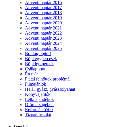
Adventi naptár 2016
Adventi naptár 2017
Adventi naptár 2018
Adventi naptár 2019
Adventi naptár 2020
Adventi naptár 2021
Adventi naptár 2022
Adventi naptár 2023
Adventi naptár 2024
Adventi naptár 2025
Boldog böjtöt!
Böjti egypercesek
Böjti ige-percek
Csillagpont
Én már…
Fiatal felnőttek problémái
Filmajánlók
Halál, gyász, gyászfolyamat
Könyvajánlók
Lelki ajándékok
Öröm az igében
Reformáció500
Tízparancsolat
Szerzőink