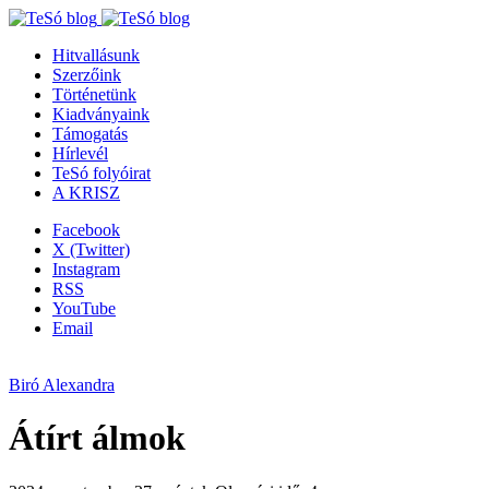
Hitvallásunk
Szerzőink
Történetünk
Kiadványaink
Támogatás
Hírlevél
TeSó folyóirat
A KRISZ
Facebook
X (Twitter)
Instagram
RSS
YouTube
Email
Biró Alexandra
Átírt álmok