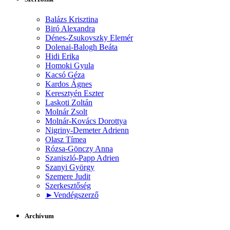
Balázs Krisztina
Biró Alexandra
Dénes-Zsukovszky Elemér
Dolenai-Balogh Beáta
Hidi Erika
Homoki Gyula
Kacsó Géza
Kardos Ágnes
Keresztyén Eszter
Laskoti Zoltán
Molnár Zsolt
Molnár-Kovács Dorottya
Nigriny-Demeter Adrienn
Olasz Tímea
Rózsa-Gönczy Anna
Szaniszló-Papp Adrien
Szanyi György
Szemere Judit
Szerkesztőség
►
Vendégszerző
Archívum