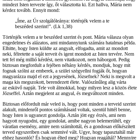
mindezt Isten tervezte így, őt választotta ki. Ezt hallva, Mária nem
kérdez tovább. Ennyit mond:
„Íme, az Úr szolgálóleánya: történjék velem a te
beszéded szerint!”. (Lk 1,38)
Történjék velem a te beszéded szerint és pont. Mária válasza olyan
engedelmes és alázatos, ami mindannyiunk számára hatalmas példa.
Elhitte, hogy Isten küldte az angyalt, elfogadta, amit az mondott
neki, félretette a saját terveit és igent mondott az Isten tervére. Nem
tett fel még millió kérdést, nem vitatkozott, nem háborgott. Pedig
biztosan megfordult a fejében néhány kérdés, mondjuk, hogy mit
fognak szólni az emberek, a szülei szégyellni fogják őt, hogyan
magyarázza majd el ezt a jegyesének, Józsefnek? Neki is megvolt a
maga kis megszokott, berendezett élete. Valószínűleg alig várta
az esküvő napját. Tele volt álmokkal, hogy milyen lesz a közös élete
Józseffel. Aztán megjelent az angyal, és megváltozott minden.
Biztosan előfordult már veled is, hogy pont minden a terveid szerint
alakult, mindenről pontos számításaid voltak, szentül hittél benne,
hogy Isten is ugyanezt gondolja. Aztán jött egy érzés, ami nem
hagyott nyugodni, egy gondolat, amibe nagyon belemerültél, egy
váratlan esemény, amire nem számítottál, és a gondosan előkészített
terved egyszeriben csak semmivé vált. Ugye, hogy tapasztaltál már
ehhez hasonlót? És hogyan élted meg? Hogyan reagáltál? Mennyire