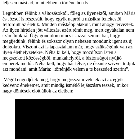
teljesen mást ad, mint ebben a történetben is.
Legtöbben félünk a változásoktól, főleg az ilyenektől, amiben Mária
és József is részesült, hogy egyik napról a másikra fenekestől
felfordult az életük. Minden másképp alakult, mint ahogy tervezték.
Az ilyen hirtelen jött változás, azért rémít meg, mert egyáltalán nem
számítunk rá. Úgy gondolom nincs is azzal semmi baj, hogy
megijedünk, félünk és sokszor olyan nehezen mondunk igent az új
dolgokra. Viszont azt is tapasztaltam már, hogy szükségünk van az
ilyen élethelyzetekre. Néha ki kell, hogy mozdítson Isten a
megszokott közösségből, munkahelyről, a biztonságot nyújtó
emberek mellől. Néha kell, hogy bár félve, de őszinte szívvel tudjuk
azt mondani, amit Mária: „történjék velem a te beszéded szerint”.
Végül engedjétek meg, hogy megosszam veletek azt az egyik
kedvenc énekemet, amit mindig ismétlő lejátszásra teszek, mikor
nagy döntések előtt állok az életben: