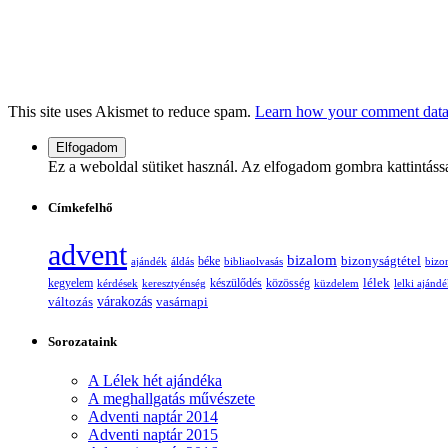
This site uses Akismet to reduce spam.
Learn how your comment data 
Ez a weboldal sütiket használ. Az elfogadom gombra kattintáss
Címkefelhő
advent
bizalom
bizonyságtétel
ajándék
áldás
béke
bibliaolvasás
bizo
lélek
kegyelem
készülődés
kérdések
keresztyénség
közösség
küzdelem
lelki ajánd
változás
várakozás
vasárnapi
Sorozataink
A Lélek hét ajándéka
A meghallgatás művészete
Adventi naptár 2014
Adventi naptár 2015