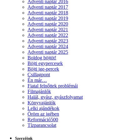
Adventi naptár 2016
Adventi naptár 2017
Adventi naptár 2018
Adventi naptár 2019
Adventi naptár 2020
Adventi naptár 2021
Adventi naptár 2022
Adventi naptár 2023
Adventi naptár 2024
Adventi naptár 2025
Boldog böjtöt!
Böjti egypercesek
Böjti ige-percek
Csillagpont
Én már…
Fiatal felnőttek problémái
Filmajánlók
Halál, gyász, gyászfolyamat
Könyvajánlók
Lelki ajándékok
Öröm az igében
Reformáció500
Tízparancsolat
Szerzőink