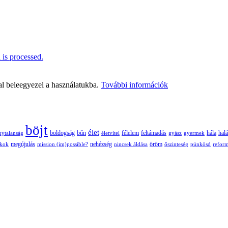
is processed.
al beleegyezel a használatukba.
További információk
böjt
élet
boldogság
bűn
félelem
nytalanság
életvitel
feltámadás
gyász
gyermek
hála
halá
nehézség
öröm
ékok
megújulás
mission (im)possible?
nincsek áldása
őszinteség
pünkösd
refor