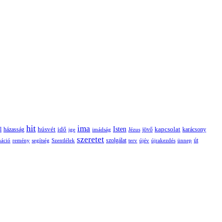
hit
ima
Isten
húsvét
idő
jövő
kapcsolat
karácsony
l
házasság
ige
imádság
Jézus
szeretet
szolgálat
máció
remény
segítség
Szentlélek
terv
újév
újrakezdés
ünnep
út