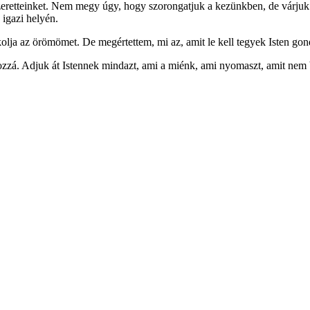
eretteinket. Nem megy úgy, hogy szorongatjuk a kezünkben, de várjuk i
 igazi helyén.
 az örömömet. De megértettem, mi az, amit le kell tegyek Isten gondvi
ozzá. Adjuk át Istennek mindazt, ami a miénk, ami nyomaszt, amit nem b