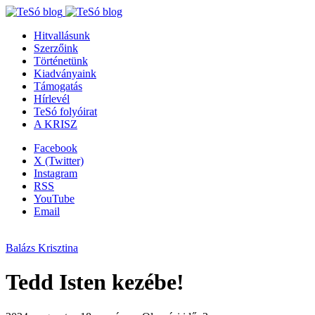
Hitvallásunk
Szerzőink
Történetünk
Kiadványaink
Támogatás
Hírlevél
TeSó folyóirat
A KRISZ
Facebook
X (Twitter)
Instagram
RSS
YouTube
Email
Balázs Krisztina
Tedd Isten kezébe!