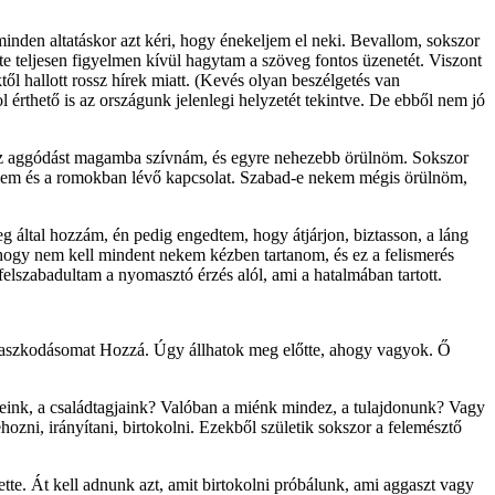
inden altatáskor azt kéri, hogy énekeljem el neki. Bevallom, sokszor
te teljesen figyelmen kívül hagytam a szöveg fontos üzenetét. Viszont
ktől hallott rossz hírek miatt. (Kevés olyan beszélgetés van
érthető is az országunk jelenlegi helyzetét tekintve. De ebből nem jó
 az aggódást magamba szívnám, és egyre nehezebb örülnöm. Sokszor
lelem és a romokban lévő kapcsolat. Szabad-e nekem mégis örülnöm,
g által hozzám, én pedig engedtem, hogy átjárjon, biztasson, a láng
, hogy nem kell mindent nekem kézben tartanom, és ez a felismerés
felszabadultam a nyomasztó érzés alól, ami a hatalmában tartott.
 ragaszkodásomat Hozzá. Úgy állhatok meg előtte, ahogy vagyok. Ő
ink, a családtagjaink? Valóban a miénk mindez, a tulajdonunk? Vagy
zni, irányítani, birtokolni. Ezekből születik sokszor a felemésztő
tte. Át kell adnunk azt, amit birtokolni próbálunk, ami aggaszt vagy