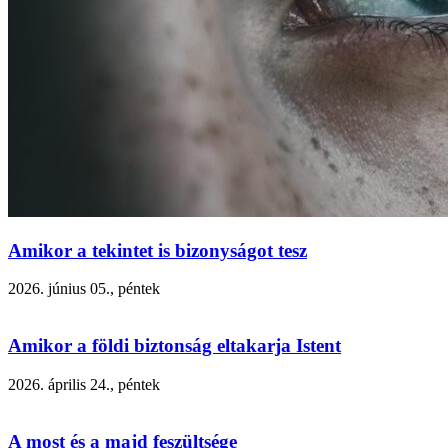
Amikor a tekintet is bizonyságot tesz
2026. június 05., péntek
Amikor a földi biztonság eltakarja Istent
2026. április 24., péntek
A most és a majd feszültsége