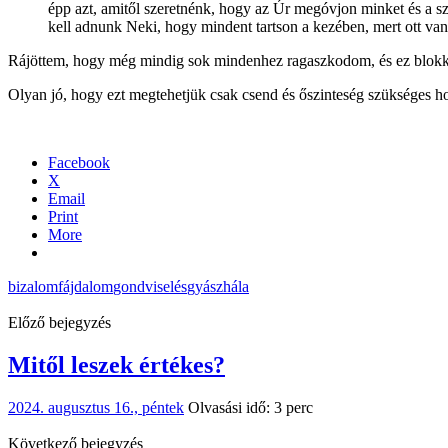
épp azt, amitől szeretnénk, hogy az Úr megóvjon minket és a sz
kell adnunk Neki, hogy mindent tartson a kezében, mert ott van
Rájöttem, hogy még mindig sok mindenhez ragaszkodom, és ez blokkolja
Olyan jó, hogy ezt megtehetjük csak csend és őszinteség szükséges h
Facebook
X
Email
Print
More
bizalom
fájdalom
gondviselés
gyász
hála
Előző bejegyzés
Mitől leszek értékes?
2024. augusztus 16., péntek
Olvasási idő: 3 perc
Következő bejegyzés