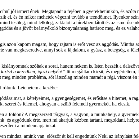
című jól ismert ének. Megtapadt a fejében a gyerekhetünkön, és azóta m
zik el, és én mikor mehetek végezni tovább a teendőimet. Ilyenkor szin
mind testileg, mind lelkileg, zaklatott a hírekben látott és az ismerősein
ódás és a jövőt beárnyékoló bizonytalanság határoz meg, és ez valahol 
mégis azon kapom magam, hogy rajtam is erőt vesz az aggódás. Mintha
te van megkeseredve, annyi sok a fájdalom, a gyász, a betegség, a fé
kislányomnak szóltak a sorai, hanem nekem is. Isten beszélt a dalszöve
tartsd a kezedben, igazi helyén!”
Itt megálltam kicsit, és megértettem
t meg minden probléma, sőt látszólag minden maradt a régi, viszont én 
l rólunk. Letehetem a kezébe:
ggódásaimat, a kételyeimet, a gyengeségemet, és erősítse a hitemet, a
 szeret és felemel, ahogyan a szülő felemeli gyermekét, ha elesik.
n a földön? A megszerzett tárgyak, a vagyon, a munkahely, a gyermeke
 és aggódunk érte, mert mi akarjuk kézben tartani, megoldani, helyreho
eseríteni a mindennapjainkat.
en mindaz, amink van, először át kell engednünk Neki az irányítást fele