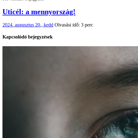
Uticél: a mennyország!
2024. augusztus 20., kedd
Olvasási idő: 3 perc
Kapcsolódó bejegyzések