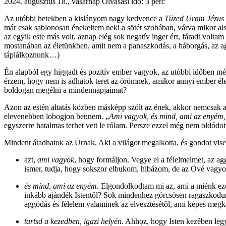
2024. augusztus 18., vasárnap
Olvasási idő: 3 perc
Az utóbbi hetekben a kislányom nagy kedvence a
Tüzed Uram Jézus
már csak sablonosan énekeltem neki a sötét szobában, várva mikor als
az egyik este más volt, aznap elég sok negatív inger ért, fáradt voltam 
mostanában az életünkben, amit nem a panaszkodás, a háborgás, az agg
táplálkoznunk…)
Én alapból egy higgadt és pozitív ember vagyok, az utóbbi időben 
érzem, hogy nem is adhatok teret az örömnek, amikor annyi ember éle
boldogan megélni a mindennapjaimat?
Azon az estén altatás közben másképp szólt az ének, akkor nemcsak a 
elevenebben lobogjon bennem. „
Ami vagyok, és mind, ami az enyém, 
egyszerre hatalmas terhet vett le rólam. Persze ezzel még nem oldódot
Mindent átadhatok az Úrnak, Aki a világot megalkotta, és gondot vise
azt,
ami vagyok
, hogy formáljon. Vegye el a félelmeimet, az a
ismer, tudja, hogy sokszor elbukom, hibázom, de az Övé vagyok,
és mind, ami az enyém.
Elgondolkodtam mi az, ami a miénk eze
inkább ajándék Istentől? Sok mindenhez görcsösen ragaszkodunk,
aggódás és félelem valaminek az elvesztésétől, ami képes megk
tartsd a kezedben, igazi helyén
. Ahhoz, hogy Isten kezében legy