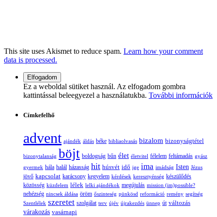
This site uses Akismet to reduce spam.
Learn how your comment
data is processed.
Ez a weboldal sütiket használ. Az elfogadom gombra
kattintással beleegyezel a használatukba.
További információk
Címkefelhő
advent
bizalom
bizonyságtétel
ajándék
áldás
béke
bibliaolvasás
böjt
élet
boldogság
bűn
félelem
bizonytalanság
életvitel
feltámadás
gyász
hit
ima
Isten
húsvét
idő
gyermek
hála
halál
házasság
ige
imádság
Jézus
jövő
kapcsolat
karácsony
kegyelem
készülődés
kérdések
keresztyénség
lélek
közösség
küzdelem
lelki ajándékok
megújulás
mission (im)possible?
nehézség
öröm
nincsek áldása
őszinteség
pünkösd
reformáció
remény
segítség
szeretet
változás
szolgálat
Szentlélek
terv
újév
újrakezdés
ünnep
út
várakozás
vasárnapi