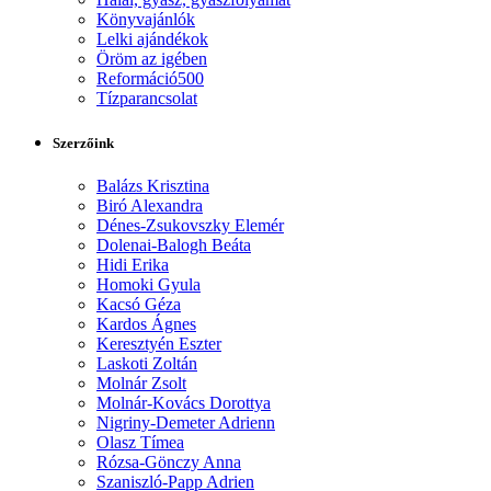
Könyvajánlók
Lelki ajándékok
Öröm az igében
Reformáció500
Tízparancsolat
Szerzőink
Balázs Krisztina
Biró Alexandra
Dénes-Zsukovszky Elemér
Dolenai-Balogh Beáta
Hidi Erika
Homoki Gyula
Kacsó Géza
Kardos Ágnes
Keresztyén Eszter
Laskoti Zoltán
Molnár Zsolt
Molnár-Kovács Dorottya
Nigriny-Demeter Adrienn
Olasz Tímea
Rózsa-Gönczy Anna
Szaniszló-Papp Adrien