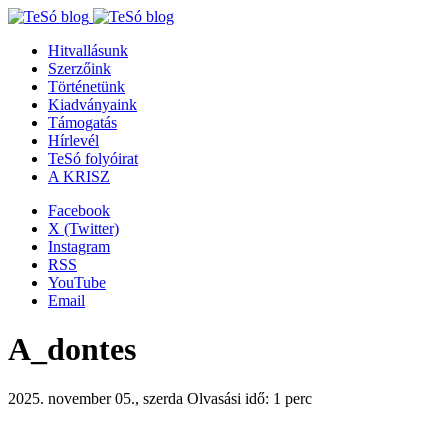
Hitvallásunk
Szerzőink
Történetünk
Kiadványaink
Támogatás
Hírlevél
TeSó folyóirat
A KRISZ
Facebook
X (Twitter)
Instagram
RSS
YouTube
Email
A_dontes
2025. november 05., szerda
Olvasási idő: 1 perc