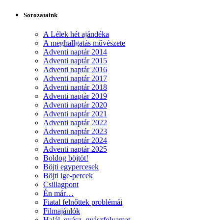
Sorozataink
A Lélek hét ajándéka
A meghallgatás művészete
Adventi naptár 2014
Adventi naptár 2015
Adventi naptár 2016
Adventi naptár 2017
Adventi naptár 2018
Adventi naptár 2019
Adventi naptár 2020
Adventi naptár 2021
Adventi naptár 2022
Adventi naptár 2023
Adventi naptár 2024
Adventi naptár 2025
Boldog böjtöt!
Böjti egypercesek
Böjti ige-percek
Csillagpont
Én már…
Fiatal felnőttek problémái
Filmajánlók
Halál, gyász, gyászfolyamat