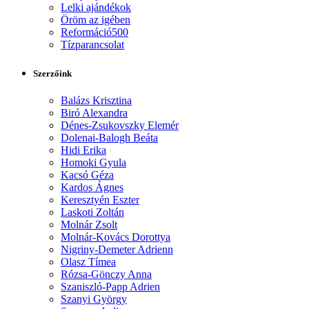
Lelki ajándékok
Öröm az igében
Reformáció500
Tízparancsolat
Szerzőink
Balázs Krisztina
Biró Alexandra
Dénes-Zsukovszky Elemér
Dolenai-Balogh Beáta
Hidi Erika
Homoki Gyula
Kacsó Géza
Kardos Ágnes
Keresztyén Eszter
Laskoti Zoltán
Molnár Zsolt
Molnár-Kovács Dorottya
Nigriny-Demeter Adrienn
Olasz Tímea
Rózsa-Gönczy Anna
Szaniszló-Papp Adrien
Szanyi György