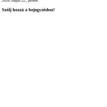
2026. május 22., péntek
Szólj hozzá a bejegyzéshez!