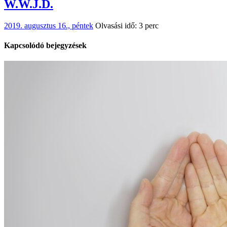
W.W.J.D.
2019. augusztus 16., péntek
Olvasási idő: 3 perc
Kapcsolódó bejegyzések