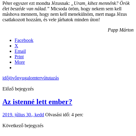
Péter egyszer ezt mondta Jézusnak:
„Uram, kihez mennénk? Örök
élet beszéde van nálad.”
Micsoda öröm, hogy nekem sem kell
máshova mennem, hogy nem kell menekülnöm, mert maga Jézus
csatlakozott hozzám, és vele járhatok minden úton!
Papp Márton
Facebook
X
Email
Print
More
idő
jövő
nyugalom
terv
út
utazás
Előző bejegyzés
Az istenné lett ember?
2019. július 30., kedd
Olvasási idő: 4 perc
Következő bejegyzés