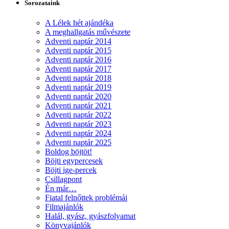
Sorozataink
A Lélek hét ajándéka
A meghallgatás művészete
Adventi naptár 2014
Adventi naptár 2015
Adventi naptár 2016
Adventi naptár 2017
Adventi naptár 2018
Adventi naptár 2019
Adventi naptár 2020
Adventi naptár 2021
Adventi naptár 2022
Adventi naptár 2023
Adventi naptár 2024
Adventi naptár 2025
Boldog böjtöt!
Böjti egypercesek
Böjti ige-percek
Csillagpont
Én már…
Fiatal felnőttek problémái
Filmajánlók
Halál, gyász, gyászfolyamat
Könyvajánlók