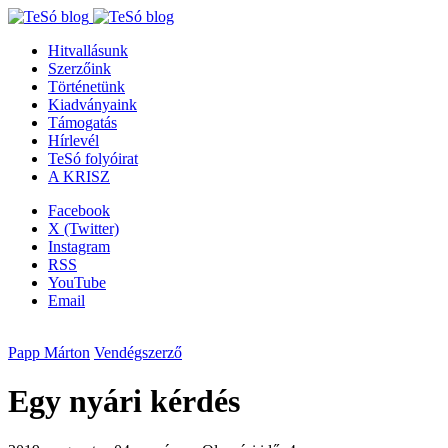
Hitvallásunk
Szerzőink
Történetünk
Kiadványaink
Támogatás
Hírlevél
TeSó folyóirat
A KRISZ
Facebook
X (Twitter)
Instagram
RSS
YouTube
Email
Papp Márton
Vendégszerző
Egy nyári kérdés