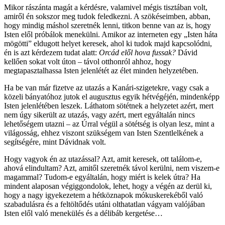
Mikor rászánta magát a kérdésre, valamivel mégis tisztában volt,
amiről én sokszor meg tudok feledkezni. A szökéseimben, abban,
hogy mindig máshol szeretnék lenni, titkon benne van az is, hogy
Isten elől próbálok menekülni. Amikor az interneten egy „Isten háta
mögötti” eldugott helyet keresek, ahol ki tudok majd kapcsolódni,
én is azt kérdezem tudat alatt:
Orcád elől hova fussak?
Dávid
kellően sokat volt úton – távol otthonról ahhoz, hogy
megtapasztalhassa Isten jelenlétét az élet minden helyzetében.
Ha be van már fizetve az utazás a Kanári-szigetekre, vagy csak a
közeli bányatóhoz jutok el augusztus egyik hétvégéjén, mindenképp
Isten jelenlétében leszek. Láthatom sötétnek a helyzetet azért, mert
nem úgy sikerült az utazás, vagy azért, mert egyáltalán nincs
lehetőségem utazni – az Úrral végül a sötétség is olyan lesz, mint a
világosság, ehhez viszont szükségem van Isten Szentlelkének a
segítségére, mint Dávidnak volt.
Hogy vagyok én az utazással? Azt, amit keresek, ott találom-e,
ahová elindultam? Azt, amitől szeretnék távol kerülni, nem viszem-e
magammal? Tudom-e egyáltalán, hogy miért is kelek útra? Ha
mindent alaposan végiggondolok, lehet, hogy a végén az derül ki,
hogy a nagy igyekezetem a hétköznapok mókuskerekéből való
szabadulásra és a feltöltődés utáni olthatatlan vágyam valójában
Isten elől való menekülés és a délibáb kergetése…