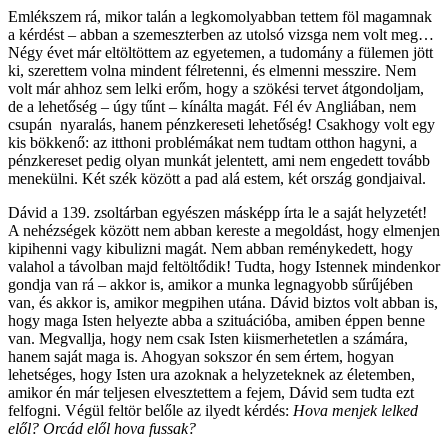
Emlékszem rá, mikor talán a legkomolyabban tettem föl magamnak
a kérdést – abban a szemeszterben az utolsó vizsga nem volt meg…
Négy évet már eltöltöttem az egyetemen, a tudomány a fülemen jött
ki, szerettem volna mindent félretenni, és elmenni messzire. Nem
volt már ahhoz sem lelki erőm, hogy a szökési tervet átgondoljam,
de a lehetőség – úgy tűnt – kínálta magát. Fél év Angliában, nem
csupán nyaralás, hanem pénzkereseti lehetőség! Csakhogy volt egy
kis bökkenő: az itthoni problémákat nem tudtam otthon hagyni, a
pénzkereset pedig olyan munkát jelentett, ami nem engedett tovább
menekülni. Két szék között a pad alá estem, két ország gondjaival.
Dávid a 139. zsoltárban egyészen másképp írta le a saját helyzetét!
A nehézségek között nem abban kereste a megoldást, hogy elmenjen
kipihenni vagy kibulizni magát. Nem abban reménykedett, hogy
valahol a távolban majd feltöltődik! Tudta, hogy Istennek mindenkor
gondja van rá – akkor is, amikor a munka legnagyobb sűrűjében
van, és akkor is, amikor megpihen utána. Dávid biztos volt abban is,
hogy maga Isten helyezte abba a szituációba, amiben éppen benne
van. Megvallja, hogy nem csak Isten kiismerhetetlen a számára,
hanem saját maga is. Ahogyan sokszor én sem értem, hogyan
lehetséges, hogy Isten ura azoknak a helyzeteknek az életemben,
amikor én már teljesen elvesztettem a fejem, Dávid sem tudta ezt
felfogni. Végül feltör belőle az ilyedt kérdés:
Hova menjek lelked
elől? Orcád elől hova fussak?