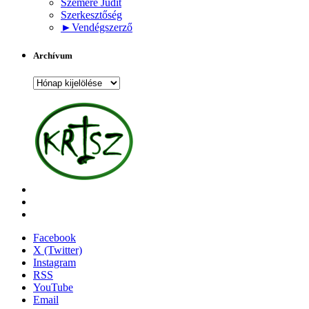
Szemere Judit
Szerkesztőség
►
Vendégszerző
Archívum
Archívum
Facebook
X (Twitter)
Instagram
RSS
YouTube
Email