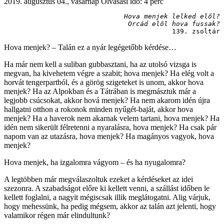
2019. augusztus 04., vasárnap
Olvasási idő: 4 perc
Hova menjek lelked elől?
Orcád elől hova fussak?
139. zsoltár
Hova menjek? – Talán ez a nyár legégetőbb kérdése…
Ha már nem kell a suliban gubbasztani, ha az utolsó vizsga is
megvan, ha kivehetem végre a szabit; hova menjek? Ha elég volt a
horvát tengerpartból, és a görög szigeteket is unom, akkor hova
menjek? Ha az Alpokban és a Tátrában is megmásztuk már a
legjobb csúcsokat, akkor hová menjek? Ha nem akarom idén újra
hallgatni otthon a rokonok minden nyűgét-baját, akkor hova
menjek? Ha a haverok nem akarnak velem tartani, hova menjek? Ha
idén nem sikerült félretenni a nyaralásra, hova menjek? Ha csak pár
napom van az utazásra, hova menjek? Ha magányos vagyok, hova
menjek?
Hova menjek, ha izgalomra vágyom – és ha nyugalomra?
A legtöbben már megválaszoltuk ezeket a kérdéseket az idei
szezonra. A szabadságot előre ki kellett venni, a szállást időben le
kellett foglalni, a nagyit mégiscsak illik meglátogatni. Alig várjuk,
hogy mehessünk, ha pedig mégsem, akkor az talán azt jelenti, hogy
valamikor régen már elindultunk?