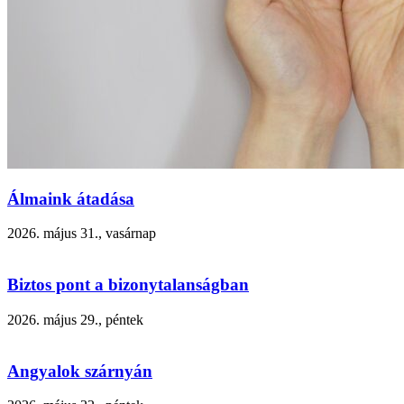
Álmaink átadása
2026. május 31., vasárnap
Biztos pont a bizonytalanságban
2026. május 29., péntek
Angyalok szárnyán