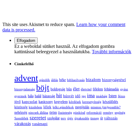
This site uses Akismet to reduce spam.
Learn how your comment
data is processed.
Ez a weboldal sütiket használ. Az elfogadom gombra
kattintással beleegyezel a használatukba.
További információk
Címkefelhő
advent
bizalom
bizonyságtétel
ajándék
áldás
béke
bibliaolvasás
böjt
élet
boldogság
bűn
félelem
bizonytalanság
életvitel
feltámadás
gyász
hit
ima
Isten
húsvét
idő
gyermek
hála
halál
házasság
ige
imádság
Jézus
jövő
kapcsolat
karácsony
kegyelem
készülődés
kérdések
keresztyénség
lélek
közösség
küzdelem
lelki ajándékok
megújulás
mission (im)possible?
nehézség
öröm
nincsek áldása
őszinteség
pünkösd
reformáció
remény
segítség
szeretet
változás
szolgálat
Szentlélek
terv
újév
újrakezdés
ünnep
út
várakozás
vasárnapi