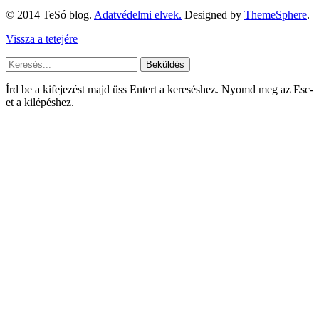
© 2014 TeSó blog.
Adatvédelmi elvek.
Designed by
ThemeSphere
.
Vissza a tetejére
Beküldés
Írd be a kifejezést majd üss Entert a kereséshez. Nyomd meg az Esc-
et a kilépéshez.