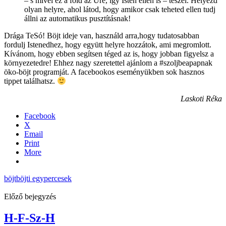
– s mivel ez a föld az Úré, így Isten ellen is – teszel. Helyezd
olyan helyre, ahol látod, hogy amikor csak teheted ellen tudj
állni az automatikus pusztításnak!
Drága TeSó! Böjt ideje van, használd arra,hogy tudatosabban
fordulj Istenedhez, hogy együtt helyre hozzátok, ami megromlott.
Kívánom, hogy ebben segítsen téged az is, hogy jobban figyelsz a
környezetedre! Ehhez nagy szeretettel ajánlom a #szoljbeapapnak
öko-böjt programját. A facebookos eseményükben sok hasznos
tippet találhatsz.
Laskoti Réka
Facebook
X
Email
Print
More
böjt
böjti egypercesek
Előző bejegyzés
H-F-Sz-H