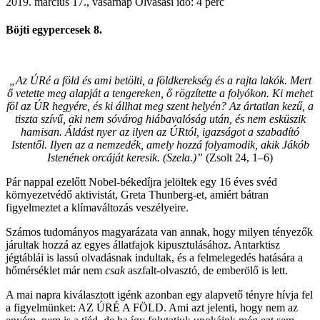
2019. március 17., vasárnap
Olvasási idő: 4 perc
Böjti egypercesek 8.
„Az ÚRé a föld és ami betölti, a földkerekség és a rajta lakók. Mert
ő vetette meg alapját a tengereken, ő rögzítette a folyókon. Ki mehet
föl az ÚR hegyére, és ki állhat meg szent helyén? Az ártatlan kezű, a
tiszta szívű, aki nem sóvárog hiábavalóság után, és nem esküszik
hamisan. Áldást nyer az ilyen az ÚRtól, igazságot a szabadító
Istentől. Ilyen az a nemzedék, amely hozzá folyamodik, akik Jákób
Istenének orcáját keresik. (Szela.)”
(Zsolt 24, 1–6)
Pár nappal ezelőtt Nobel-békedíjra jelöltek egy 16 éves svéd
környezetvédő aktivistát, Greta Thunberg-et, amiért bátran
figyelmeztet a klímaváltozás veszélyeire.
Számos tudományos magyarázata van annak, hogy milyen tényezők
járultak hozzá az egyes állatfajok kipusztulásához. Antarktisz
jégtáblái is lassú olvadásnak indultak, és a felmelegedés hatására a
hőmérséklet már nem
csak
aszfalt-olvasztó, de emberölő is lett.
A mai napra kiválasztott igénk azonban egy alapvető tényre hívja fel
a figyelmünket: AZ ÚRÉ A FÖLD. Ami azt jelenti, hogy nem az