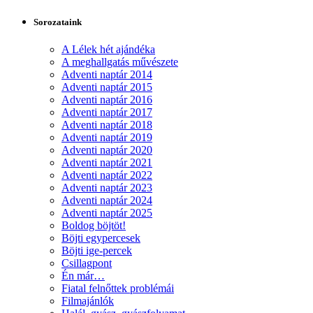
Sorozataink
A Lélek hét ajándéka
A meghallgatás művészete
Adventi naptár 2014
Adventi naptár 2015
Adventi naptár 2016
Adventi naptár 2017
Adventi naptár 2018
Adventi naptár 2019
Adventi naptár 2020
Adventi naptár 2021
Adventi naptár 2022
Adventi naptár 2023
Adventi naptár 2024
Adventi naptár 2025
Boldog böjtöt!
Böjti egypercesek
Böjti ige-percek
Csillagpont
Én már…
Fiatal felnőttek problémái
Filmajánlók