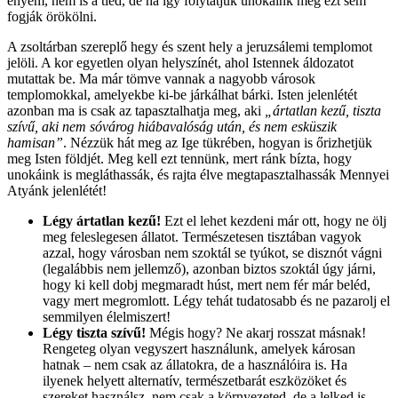
enyém, nem is a tiéd, de ha így folytatjuk unokáink még ezt sem
fogják örökölni.
A zsoltárban szereplő hegy és szent hely a jeruzsálemi templomot
jelöli. A kor egyetlen olyan helyszínét, ahol Istennek áldozatot
mutattak be. Ma már tömve vannak a nagyobb városok
templomokkal, amelyekbe ki-be járkálhat bárki. Isten jelenlétét
azonban ma is csak az tapasztalhatja meg, aki
„ártatlan kezű, tiszta
szívű, aki nem sóvárog hiábavalóság után, és nem esküszik
hamisan”
. Nézzük hát meg az Ige tükrében, hogyan is őrizhetjük
meg Isten földjét. Meg kell ezt tennünk, mert ránk bízta, hogy
unokáink is megláthassák, és rajta élve megtapasztalhassák Mennyei
Atyánk jelenlétét!
Légy ártatlan kezű!
Ezt el lehet kezdeni már ott, hogy ne ölj
meg feleslegesen állatot. Természetesen tisztában vagyok
azzal, hogy városban nem szoktál se tyúkot, se disznót vágni
(legalábbis nem jellemző), azonban biztos szoktál úgy járni,
hogy ki kell dobj megmaradt húst, mert nem fér már beléd,
vagy mert megromlott. Légy tehát tudatosabb és ne pazarolj el
semmilyen élelmiszert!
Légy tiszta szívű!
Mégis hogy? Ne akarj rosszat másnak!
Rengeteg olyan vegyszert használunk, amelyek károsan
hatnak – nem csak az állatokra, de a használóira is. Ha
ilyenek helyett alternatív, természetbarát eszközöket és
szereket használsz, nem csak a környezeted, de a lelked is