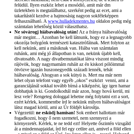
felüdül. Ilyen eszköz lehet a mosódió, amit már dm
üzletekben is megtalálhatsz, szerként pedig az ecet, ami a
takarítástól kezdve a hajmosásig nagyon sokféleképpen
felhasználható. A
www.hulladekmentes.hu
oldalon pedig még
számtalan lehetőség közül választhatsz.
Ne sóvárogj hiábavalóság után!
Az a fránya hiábavalóság
már megint… Azonban be kell látnunk, hogy ez a legnagyobb
okozója bolygónk természeti katasztrófáinak. Mert folyton az
kell nekünk, ami a másiknak van. Hiába van számtalan
ruhánk, ami még jó állapotban is van, nekünk újabb kell,
divatosabb. A nagy divatbemutatókat látva viszont mindig
rájövök, hogy nagymamám ruháit az én kiskori pólóimmal
ötvözve igazán huszonegyedik századi lennék, tehát
hiábavalóság. Ahogyan a sok kütyü is. Mert ma már nem
lehet olyan telefont vagy egyéb „okos” eszközt venni, ami a
garanciájánál sokkal tovább bírná a kiképzést, így igen hamar
dobhatjuk is ki. Gondolkodtál már azon, hogy hová kerül, mi
lesz vele? Rengeteg dologgal lehetne még folytatni ezt a sort,
ezért kérlek, kommentbe írd le nekünk milyen hiábavalóságot
látsz magad körül, ami az Úr földjét károsítja.
Végezetül:
ne esküdj hamisan!
Sok embert hallottam már
fogadkozni, hogy ő nem szemetel, nem szennyezi a
környezetét. Kérlek, te ne tedd ezt! Helyette őszintén vizsgáld
át a mindennapjaidat, írd fel egy cetlire azt, amivel a föld ellen