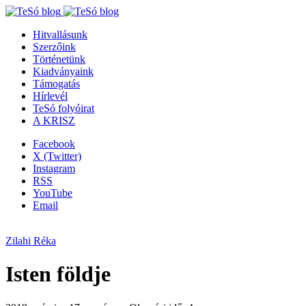
Hitvallásunk
Szerzőink
Történetünk
Kiadványaink
Támogatás
Hírlevél
TeSó folyóirat
A KRISZ
Facebook
X (Twitter)
Instagram
RSS
YouTube
Email
Zilahi Réka
Isten földje