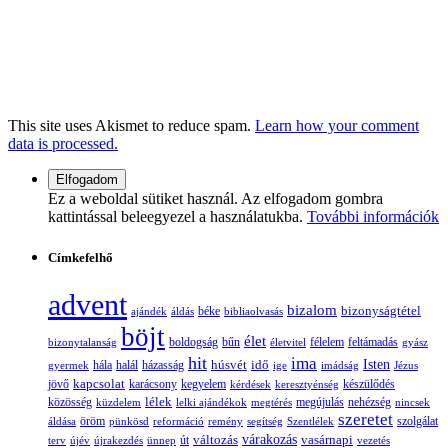
This site uses Akismet to reduce spam.
Learn how your comment
data is processed.
Ez a weboldal sütiket használ. Az elfogadom gombra
kattintással beleegyezel a használatukba.
További információk
Címkefelhő
advent
bizalom
bizonyságtétel
ajándék
áldás
béke
bibliaolvasás
böjt
élet
boldogság
bűn
félelem
bizonytalanság
életvitel
feltámadás
gyász
hit
ima
Isten
húsvét
idő
gyermek
hála
halál
házasság
ige
imádság
Jézus
jövő
kapcsolat
karácsony
kegyelem
készülődés
kérdések
keresztyénség
lélek
nehézség
közösség
küzdelem
lelki ajándékok
megtérés
megújulás
nincsek
szeretet
öröm
szolgálat
áldása
pünkösd
reformáció
remény
segítség
Szentlélek
változás
várakozás
vasárnapi
terv
újév
újrakezdés
ünnep
út
vezetés