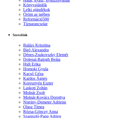
Halál, gyász, gyászfolyamat
Könyvajánlók
Lelki ajándékok
Öröm az igében
Reformáció500
Tízparancsolat
Szerzőink
Balázs Krisztina
Biró Alexandra
Dénes-Zsukovszky Elemér
Dolenai-Balogh Beáta
Hidi Erika
Homoki Gyula
Kacsó Géza
Kardos Ágnes
Keresztyén Eszter
Laskoti Zoltán
Molnár Zsolt
Molnár-Kovács Dorottya
Nigriny-Demeter Adrienn
Olasz Tímea
Rózsa-Gönczy Anna
Szaniszló-Papp Adrien