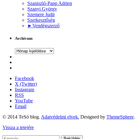
Szaniszló-Papp Adrien
Szanyi György
Szemere Judit
Szerkesztőség
►
Vendégszerző
Archívum
Archívum
Facebook
X (Twitter)
Instagram
RSS
YouTube
Email
© 2014 TeSó blog.
Adatvédelmi elvek.
Designed by
ThemeSphere
.
Vissza a tetejére
Beküldés