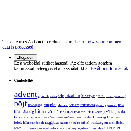
This site uses Akismet to reduce spam.
Learn how your comment
data is processed.
Ez a weboldal sütiket használ. Az elfogadom gombra
kattintással beleegyezel a használatukba.
További információk
Címkefelhő
advent
bizalom
bizonyságtétel
ajándék
áldás
béke
bizonytalanság
böjt
élet
boldogság
bűn
félelem
életvitel
feltámadás
gyász
gyermek
hála
hit
ima
Isten
húsvét
idő
jövő
kapcsolat
halál
házasság
ige
imádság
Jézus
karácsony
kegyelem
készülődés
kérdések
keresztyénség
közösség
küzdelem
lélek
nehézség
lelki ajándékok
megújulás
mission (im)possible?
nincsek áldása
szeretet
öröm
őszinteség
pünkösd
reformáció
remény
segítség
Szentlélek