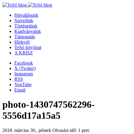
Hitvallásunk
Szerzőink
Történetünk
Kiadványaink
Támogatás
Hírlevél
TeSó folyóirat
A KRISZ
Facebook
X (Twitter)
Instagram
RSS
YouTube
Email
photo-1430747562296-
5556d17a15a5
2018. március 30., péntek
Olvasási idő: 1 perc