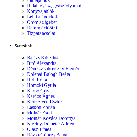
Filmajánlók
Halál, gyász, gyászfolyamat
Könyvajánlók
Lelki ajándékok
Öröm az igében
Reformáció500
Tízparancsolat
Szerzőink
Balázs Krisztina
Biró Alexandra
Dénes-Zsukovszky Elemér
Dolenai-Balogh Beáta
Hidi Erika
Homoki Gyula
Kacsó Géza
Kardos Ágnes
Keresztyén Eszter
Laskoti Zoltán
Molnár Zsolt
Molnár-Kovács Dorottya
Nigriny-Demeter Adrienn
Olasz Tímea
Rózsa-Gönczy Anna