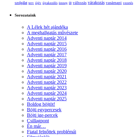
változás
várakozás
vasárnapi
szolgálat
terv
újév
újrakezdés
ünnep
út
vezetés
Sorozataink
A Lélek hét ajándéka
A meghallgatás művészete
Adventi naptár 2014
Adventi naptár 2015
Adventi naptár 2016
Adventi naptár 2017
Adventi naptár 2018
Adventi naptár 2019
Adventi naptár 2020
Adventi naptár 2021
Adventi naptár 2022
Adventi naptár 2023
Adventi naptár 2024
Adventi naptár 2025
Boldog böjtöt!
Böjti egypercesek
Böjti ige-percek
Csillagpont
Én már…
Fiatal felnőttek problémái